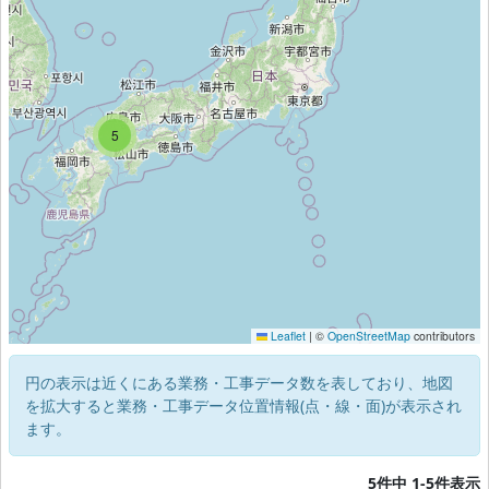
5
5
Leaflet
|
©
OpenStreetMap
contributors
円の表示は近くにある業務・工事データ数を表しており、地図
を拡大すると業務・工事データ位置情報(点・線・面)が表示され
ます。
5件中 1-5件表示