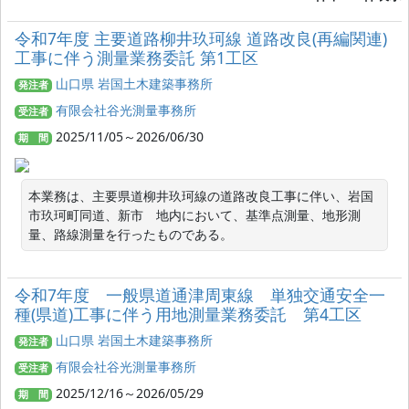
令和7年度 主要道路柳井玖珂線 道路改良(再編関連)
工事に伴う測量業務委託 第1工区
山口県 岩国土木建築事務所
発注者
有限会社谷光測量事務所
受注者
2025/11/05～2026/06/30
期 間
本業務は、主要県道柳井玖珂線の道路改良工事に伴い、岩国
市玖珂町同道、新市　地内において、基準点測量、地形測
量、路線測量を行ったものである。
令和7年度 一般県道通津周東線 単独交通安全一
種(県道)工事に伴う用地測量業務委託 第4工区
山口県 岩国土木建築事務所
発注者
有限会社谷光測量事務所
受注者
2025/12/16～2026/05/29
期 間