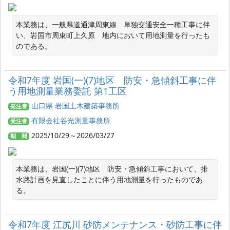
本業務は、一般県道通津周東線　単独交通安全一種工事に伴
い、岩国市周東町上久原　地内において用地測量を行ったも
のである。
令和7年度 岩国(一)(7)地区 防安・急傾斜工事に伴
う用地測量業務委託 第1工区
山口県 岩国土木建築事務所
発注者
有限会社谷光測量事務所
受注者
2025/10/29～2026/03/27
期 間
本業務は、岩国(一)(7)地区　防安・急傾斜工事において、排
水路計画を見直したことに伴う用地測量を行ったものであ
る。
令和7年度 江尻川 砂防メンテナンス・砂防工事に伴