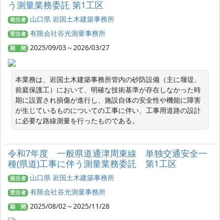
う測量業務委託 第1工区
山口県 岩国土木建築事務所
発注者
有限会社谷光測量事務所
受注者
2025/09/03～2026/03/27
期 間
本業務は、岩国土木建築事務所管内の砂防設備（主に堰堤、
前庭保護工）において、明確な技術基準が存在しなかった時
期に設置され損傷が進行し、施設自体の安全性や機能に障害
が生じているものについての工事に伴い、工事用道路の設計
に必要な路線測量を行ったものである。
令和7年度 一般県道通津周東線 単独交通安全一
種(県道)工事に伴う測量業務委託 第1工区
山口県 岩国土木建築事務所
発注者
有限会社谷光測量事務所
受注者
2025/08/02～2025/11/28
期 間