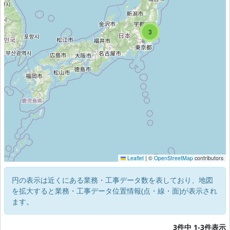
4
3
3
Leaflet
|
©
OpenStreetMap
contributors
円の表示は近くにある業務・工事データ数を表しており、地図
を拡大すると業務・工事データ位置情報(点・線・面)が表示され
ます。
3件中 1-3件表示