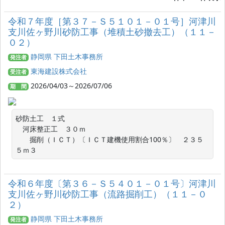
令和７年度［第３７－Ｓ５１０１－０１号］河津川
支川佐ヶ野川砂防工事（堆積土砂撤去工）（１１－
０２）
静岡県 下田土木事務所
発注者
東海建設株式会社
受注者
2026/04/03～2026/07/06
期 間
砂防土工　１式

　河床整正工　３０ｍ

　　掘削（ＩＣＴ）〔ＩＣＴ建機使用割合100％〕　２３５
５ｍ３
令和６年度〔第３６－Ｓ５４０１－０１号〕河津川
支川佐ヶ野川砂防工事（流路掘削工）（１１－０
２）
静岡県 下田土木事務所
発注者