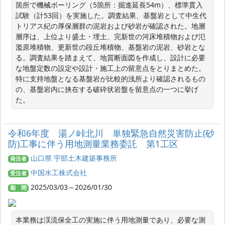
箇所で機械ボーリング（5箇所：掘進延長54m）、標準貫入
試験（計53回）を実施した。調査結果、基盤岩として中生代
トリアス紀の厚保層群の泥岩および砂岩が確認された。地層
層序は、上位より盛土・埋土、完新世の河床堆積物および氾
濫原堆積物、更新世の段丘堆積物、基盤岩の泥岩、砂岩とな
る。調査結果を踏まえて、地質断面図を作成し、設計に必要
な地盤定数の設定や設計・施工上の留意点をとりまとめた。
特に支持地盤となる基盤岩が比較的浅所より確認されるもの
の、基盤岩内に挟在する破砕状岩盤を留意点の一つに挙げ
た。
令和6年度 湯ノ峠北川 単独緊急自然災害防止(砂
防)工事に伴う用地測量業務委託 第1工区
山口県 宇部土木建築事務所
発注者
中国水工株式会社
受注者
2025/03/03～2026/01/30
期 間
本業務は渓流保全工の実施に伴う用地測量であり、必要な測