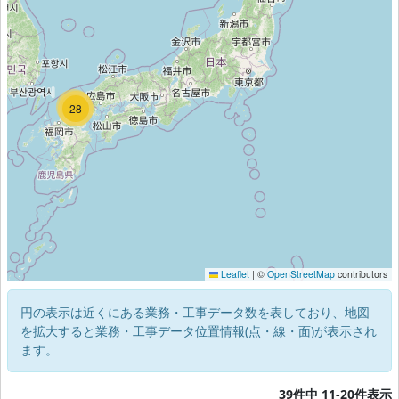
13
29
28
Leaflet
|
©
OpenStreetMap
contributors
円の表示は近くにある業務・工事データ数を表しており、地図
を拡大すると業務・工事データ位置情報(点・線・面)が表示され
ます。
39件中 11-20件表示