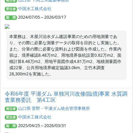
発注者
中国水工株式会社
受注者
2024/07/05～2026/03/17
期 間
本業務は、木屋川治水ダム建設事業のための用地測量であ
り、その際に必要な測量データの取得を目的とし実施した。
また、分筆の際に必要な資料および図面を作成した。作業内
容は、境界確認8.48万m2、用地境界仮杭設置0.82万m2、面
積計算8.48万m2、用地平面図作成4.81万m2、地積測量図作
成22筆、公共用地境界確定協議3.0km、立竹木調査
28,300m2を実施した。
令和6年度 平瀬ダム 単独河川改修(臨債)事業 水質調
査業務委託 第4工区
山口県 菅野・平瀬ダム統合管理事務所
発注者
中国水工株式会社
受注者
2025/04/25～2026/03/31
期 間