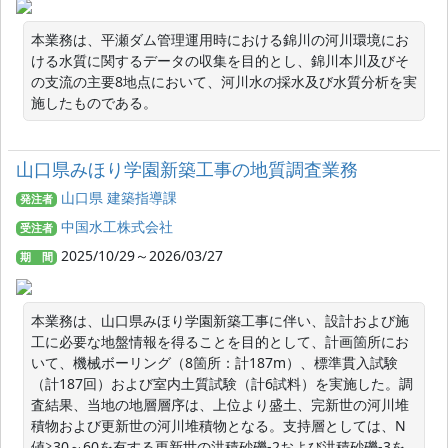
本業務は、平瀬ダム管理運用時における錦川の河川環境にお
ける水質に関するデータの収集を目的とし、錦川本川及びそ
の支流の主要8地点において、河川水の採水及び水質分析を実
施したものである。
山口県みほり学園新築工事の地質調査業務
山口県 建築指導課
発注者
中国水工株式会社
受注者
2025/10/29～2026/03/27
期 間
本業務は、山口県みほり学園新築工事に伴い、設計および施
工に必要な地盤情報を得ることを目的として、計画箇所にお
いて、機械ボーリング（8箇所：計187m）、標準貫入試験
（計187回）および室内土質試験（計6試料）を実施した。調
査結果、当地の地層層序は、上位より盛土、完新世の河川堆
積物および更新世の河川堆積物となる。支持層としては、N
値≧30～60を有する更新世の洪積砂礫-2および洪積砂礫-3を