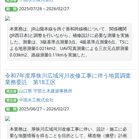
受注者
2025/07/28～2026/02/27
期 間
本業務は、JR山陽本線を跨ぐ善和跨線橋について、関係機関
(JR西日本)と調整を行いながら、補修設計に必要な測量を実施
した。測量は、3級基準点測量3点、4級基準点測量6点、TSに
よる地形測量0.021km2、UAV写真測量による三次元点群測量
0.03km2、路線測量0.11kmを実施した。
令和7年度厚狭川広域河川改修工事に伴う地質調査
業務委託 第18工区
山口県 宇部土木建築事務所
発注者
中国水工株式会社
受注者
2025/06/27～2026/02/27
期 間
本業務は、厚狭川広域河川改修工事に伴い、設計・施工に必
要な地盤情報を得ることを目的として、構造物（擁壁）計画