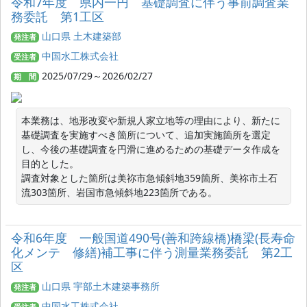
令和7年度 県内一円 基礎調査に伴う事前調査業
務委託 第1工区
山口県 土木建築部
発注者
中国水工株式会社
受注者
2025/07/29～2026/02/27
期 間
本業務は、地形改変や新規人家立地等の理由により、新たに
基礎調査を実施すべき箇所について、追加実施箇所を選定
し、今後の基礎調査を円滑に進めるための基礎データ作成を
目的とした。

調査対象とした箇所は美祢市急傾斜地359箇所、美祢市土石
流303箇所、岩国市急傾斜地223箇所である。
令和6年度 一般国道490号(善和跨線橋)橋梁(長寿命
化メンテ 修繕)補工事に伴う測量業務委託 第2工
区
山口県 宇部土木建築事務所
発注者
中国水工株式会社