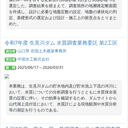
選定した。調査結果を踏まえて、調査箇所の地層推定断面図
を作成し、設計に必要な地盤定数の設定、地盤の液状化の判
定、基礎形式の選定および設計・施工上の留意点をとりまと
めた。
令和7年度 生見川ダム 水質調査業務委託 第2工区
山口県 岩国土木建築事務所
発注者
中国水工株式会社
受注者
2025/06/17～2026/03/31
期 間
本業務は、生見川ダムの貯水地内及び貯水池上下流の河川に
おいて、水質についての分析調査を行うとともに水質保全装
置の設置に伴い、その効果を確認するため、ダムサイトから
山代湖上流付近において、水質計による現地観測や水質分析
等の測定を行うものである。