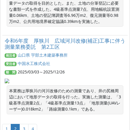
量データの取得を目的とした。また、土地の分筆登記に必要
な書類一式を作成した。4級基準点測量7点、用地幅杭設置測
量0.06km、土地の登記簿調査等6.96万m2、復元測量等0.98
万m2、公共用地境界確定協議0.39kmを実施した。
令和6年度 厚狭川 広域河川改修(補正)工事に伴う
測量業務委託 第2工区
山口県 宇部土木建築事務所
発注者
中国水工株式会社
受注者
2025/03/03～2025/12/26
期 間
本業務は厚狭川の河川改修のための測量であり、井の尻橋周
辺において地形データの取得を行った。実施した測量は、「3
級基準点測量2点」「4級基準点測量13点」「地形測量(UAVレ
ーザー)0.018km2」「路線測量0.1km」である。
1
2
3
4