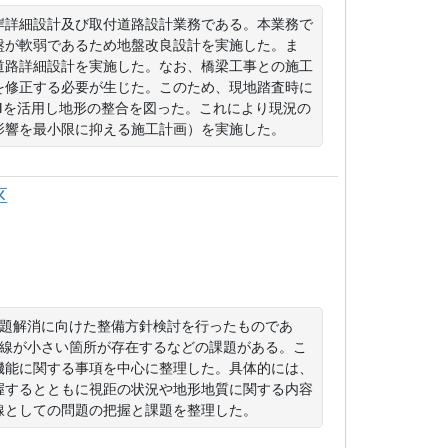
岸詳細設計及び取付道路設計業務である。本業務で
盤が軟弱であるため地盤改良設計を実施した。ま
道路詳細設計を実施した。なお、橋梁工事との施工
を修正する必要が生じた。このため、現地踏査時に
IMを活用し地形の整合を図った。これにより現況の
影響を最小限に抑える施工計画）を実施した。
区
課題解消に向けた整備方針検討を行ったものであ
曲線が小さい箇所が存在するなどの課題がある。こ
機能に関する事項を中心に整理した。具体的には、
握するとともに視距の状況や地形地質に関する内容
線としての問題の把握と課題を整理した。