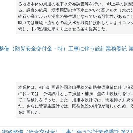
る堰堤本体の周辺の地下水分布調査等を行い、pH上昇の原
る。調査の結果、堰堤周辺の地下水において高アルカリ水の
砕石が高アルカリ湧水の発生源となっている可能性があるこ
時点では堰堤上流からの流入水が堰堤に接触しないようコン
備し、中和処理効果を向上させる案を提案した。
路整備（防災安全交付金・特）工事に伴う設計業務委託 第
本業務は、都市計画道路国道山手線の街路整備事業に伴う擁
においては、予備設計として擁壁・補強土壁の比較検討を行
て工法検討を行った。また、用排水設計では、現地排水系統
た。さらに管更生設計では、既往施設の損傷が著しいため、
を計画した。
） 街路整備（総合交付金）工事に伴う設計業務委託 第2