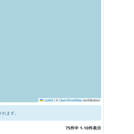
Leaflet
|
©
OpenStreetMap
contributors
されます。
75件中 1-10件表示