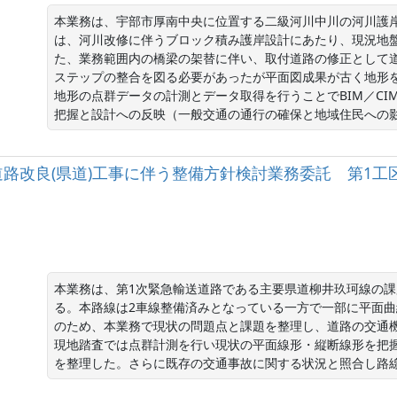
本業務は、宇部市厚南中央に位置する二級河川中川の河川護
は、河川改修に伴うブロック積み護岸設計にあたり、現況地
た、業務範囲内の橋梁の架替に伴い、取付道路の修正として
ステップの整合を図る必要があったが平面図成果が古く地形
地形の点群データの計測とデータ取得を行うことでBIM／C
把握と設計への反映（一般交通の通行の確保と地域住民への
路改良(県道)工事に伴う整備方針検討業務委託 第1工
本業務は、第1次緊急輸送道路である主要県道柳井玖珂線の
る。本路線は2車線整備済みとなっている一方で一部に平面
のため、本業務で現状の問題点と課題を整理し、道路の交通
現地踏査では点群計測を行い現状の平面線形・縦断線形を把
を整理した。さらに既存の交通事故に関する状況と照合し路