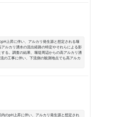
のpH上昇に伴い、アルカリ発生源と想定される堰
高アルカリ湧水の流出経路の特定やそれらによる影
とする。調査の結果、堰堤周辺からの高アルカリ湧
下流の工事に伴い、下流側の観測地点でも高アルカ
川内のpH上昇に伴い、アルカリ発生源と想定され