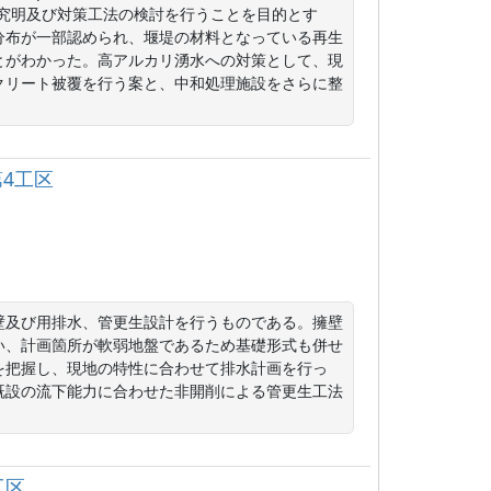
因究明及び対策工法の検討を行うことを目的とす
分布が一部認められ、堰堤の材料となっている再生
とがわかった。高アルカリ湧水への対策として、現
クリート被覆を行う案と、中和処理施設をさらに整
4工区
壁及び用排水、管更生設計を行うものである。擁壁
い、計画箇所が軟弱地盤であるため基礎形式も併せ
を把握し、現地の特性に合わせて排水計画を行っ
既設の流下能力に合わせた非開削による管更生工法
工区