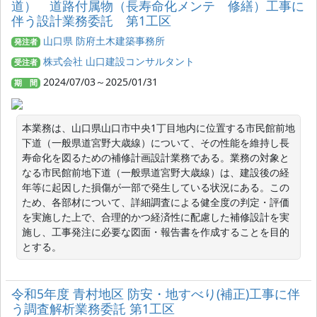
道） 道路付属物（長寿命化メンテ 修繕）工事に
伴う設計業務委託 第1工区
山口県 防府土木建築事務所
発注者
株式会社 山口建設コンサルタント
受注者
2024/07/03～2025/01/31
期 間
本業務は、山口県山口市中央1丁目地内に位置する市民館前地
下道（一般県道宮野大歳線）について、その性能を維持し長
寿命化を図るための補修計画設計業務である。業務の対象と
なる市民館前地下道（一般県道宮野大歳線）は、建設後の経
年等に起因した損傷が一部で発生している状況にある。この
ため、各部材について、詳細調査による健全度の判定・評価
を実施した上で、合理的かつ経済性に配慮した補修設計を実
施し、工事発注に必要な図面・報告書を作成することを目的
とする。
令和5年度 青村地区 防安・地すべり(補正)工事に伴
う調査解析業務委託 第1工区