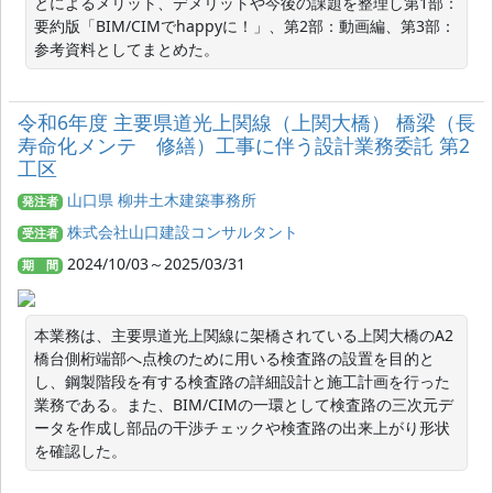
とによるメリット、デメリットや今後の課題を整理し第1部：
要約版「BIM/CIMでhappyに！」、第2部：動画編、第3部：
参考資料としてまとめた。
令和6年度 主要県道光上関線（上関大橋） 橋梁（長
寿命化メンテ 修繕）工事に伴う設計業務委託 第2
工区
山口県 柳井土木建築事務所
発注者
株式会社山口建設コンサルタント
受注者
2024/10/03～2025/03/31
期 間
本業務は、主要県道光上関線に架橋されている上関大橋のA2
橋台側桁端部へ点検のために用いる検査路の設置を目的と
し、鋼製階段を有する検査路の詳細設計と施工計画を行った
業務である。また、BIM/CIMの一環として検査路の三次元デ
ータを作成し部品の干渉チェックや検査路の出来上がり形状
を確認した。