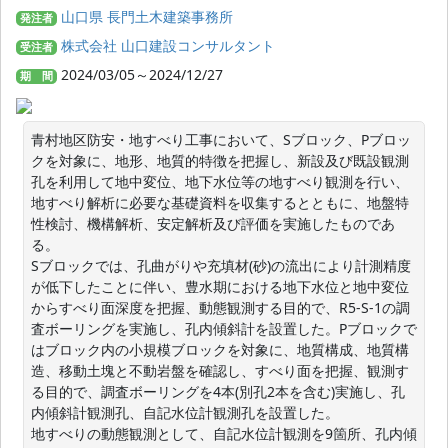
山口県 長門土木建築事務所
発注者
株式会社 山口建設コンサルタント
受注者
2024/03/05～2024/12/27
期 間
青村地区防安・地すべり工事において、Sブロック、Pブロッ
クを対象に、地形、地質的特徴を把握し、新設及び既設観測
孔を利用して地中変位、地下水位等の地すべり観測を行い、
地すべり解析に必要な基礎資料を収集するとともに、地盤特
性検討、機構解析、安定解析及び評価を実施したものであ
る。

Sブロックでは、孔曲がりや充填材(砂)の流出により計測精度
が低下したことに伴い、豊水期における地下水位と地中変位
からすべり面深度を把握、動態観測する目的で、R5-S-1の調
査ボーリングを実施し、孔内傾斜計を設置した。Pブロックで
はブロック内の小規模ブロックを対象に、地質構成、地質構
造、移動土塊と不動岩盤を確認し、すべり面を把握、観測す
る目的で、調査ボーリングを4本(別孔2本を含む)実施し、孔
内傾斜計観測孔、自記水位計観測孔を設置した。

地すべりの動態観測として、自記水位計観測を9箇所、孔内傾