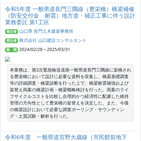
令和5年度 一般県道長門三隅線（豊栄橋）橋梁補修
（防安交付金 耐震）地方道・補正工事に伴う設計
業務委託 第1工区
山口県 長門土木建築事務所
発注者
株式会社 山口建設コンサルタント
受注者
2024/02/28～2025/03/31
期 間
本業務は、第2次緊急輸送道路一般県道長門三隅線に架橋され
る豊栄橋において設計に必要な資料を収集し、橋梁基礎調査
等の詳細調査・橋梁診断を行った上で、橋梁耐震補強および
架替え両案の橋梁計画・橋梁概略検討を行った。両案のライ
フサイクルコストを比較し合理的かつ経済性に配慮した維持
管理の方向性として豊栄橋の架替えを決定した。また、今後
の橋梁設計において必要な調査ボーリング・サウンディン
グ・土質試験・解析を行った。
令和6年度 一般県道宮野大歳線（市民館前地下