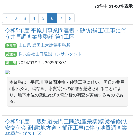
75件中 51-60件表示
1
2
3
4
5
6
7
8
令和5年度 平原川事業間連携・砂防(補正)工事に伴
う井戸調査業務委託 第1工区
山口県 岩国土木建築事務所
発注者
株式会社山口建設コンサルタント
受注者
2024/03/12～2025/03/31
期 間
本業務は、平原川 事業間連携・砂防工事に伴い、周辺の井戸
(地下水位、賦存量、水質等)への影響が懸念されることによ
り、地下水位の変動及び水質分析の調査を実施するものであ
る。
令和5年度 一般県道長門三隅線(豊栄橋)橋梁補修(防
安交付金 耐震)地方道・補正工事に伴う地質調査業
務委託 第3工区