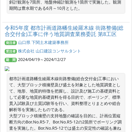
斜計観測を7箇所、地盤伸縮計観測を1箇所で実施した。観測
期間は豊水期である6月～10月とした。
令和5年度 都市計画道路幡生綾羅木線 街路整備(総
合交付金)工事に伴う地質調査業務委託 第8工区
山口県 下関土木建築事務所
発注者
株式会社 山口建設コンサルタント
受注者
2024/04/19～2024/12/27
期 間
都市計画道路幡生綾羅木線街路整備(総合交付金)工事におい
て、大型ブロック積擁壁及び盛土を対象とした地質調査とし
て、地形、地質的特徴を把握し、設計及び施工の基礎資料と
して必要な地質的基礎資料を得る目的で、ボーリング、標準
貫入試験及び土質試験等を行い、資料整理とりまとめや総合
解析等を実施したものである。

大型ブロック積擁壁の支持地盤の確認を目的に、計画位置縦
断方向のBor.No.R5-7、Bor.No.R5-12の2箇所でボーリング調
査を実施した。Bor.No.R5-12では盛土の安定性の確認も兼ね