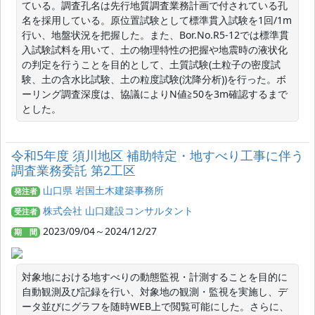
ている。調査孔名は先行地質調査業務計画で付されている孔
名を採用している。原位置試験として標準貫入試験を1回/1m
行い、地盤状況を把握した。また、Bor.No.R5-12では標準貫
入試験試料を用いて、土の物理特性の把握や地震時の液状化
の判定を行うことを目的として、土質試験(土粒子の密度試
験、土の含水比試験、土の粒度試験(沈降分析))を行った。ボ
ーリング調査深度は、協議によりN値≧50を3m確認するまで
とした。
令和5年度 須川地区 補助特定・地すべり工事に伴う
調査業務委託 第2工区
山口県 岩国土木建築事務所
発注者
株式会社 山口建設コンサルタント
受注者
2023/09/04～2024/12/27
期 間
対象地における地すべりの動態監視・計測することを目的に
自動観測及び記録を行い、対象地の観測・監視を実施し、デ
ータ並びにグラフを随時WEB上で閲覧可能にした。さらに、