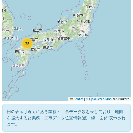
32
75
Leaflet
|
©
OpenStreetMap
contributors
円の表示は近くにある業務・工事データ数を表しており、地図
を拡大すると業務・工事データ位置情報(点・線・面)が表示され
ます。