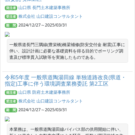
山口県 長門土木建築事務所
発注者
株式会社 山口建設コンサルタント
受注者
2024/12/27～2025/03/31
期 間
一般県道長門三隅線(豊栄橋)橋梁補修(防安交付金 耐震)工事に
伴い、設計計画に必要な基礎資料を得る目的でボーリング調
査及び標準貫入試験等を実施したものである。
令和5年度 一般県道陶湯田線 単独道路改良(県道・
指定)工事に伴う環境調査業務委託 第2工区
山口県 防府土木建築事務所
発注者
株式会社 山口建設コンサルタント
受注者
2024/12/27～2025/03/31
期 間
本業務は、一般県道陶湯田線バイパス部の供用開始に伴い、