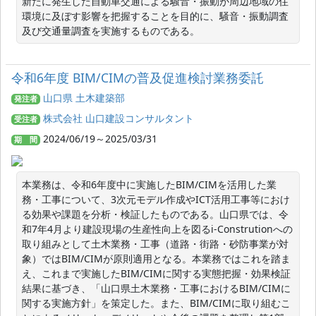
新たに発生した自動車交通による騒音・振動が周辺地域の住
環境に及ぼす影響を把握することを目的に、騒音・振動調査
及び交通量調査を実施するものである。
令和6年度 BIM/CIMの普及促進検討業務委託
山口県 土木建築部
発注者
株式会社 山口建設コンサルタント
受注者
2024/06/19～2025/03/31
期 間
本業務は、令和6年度中に実施したBIM/CIMを活用した業
務・工事について、3次元モデル作成やICT活用工事等におけ
る効果や課題を分析・検証したものである。山口県では、令
和7年4月より建設現場の生産性向上を図るi-Construtionへの
取り組みとして土木業務・工事（道路・街路・砂防事業が対
象）ではBIM/CIMが原則適用となる。本業務ではこれを踏ま
え、これまで実施したBIM/CIMに関する実態把握・効果検証
結果に基づき、「山口県土木業務・工事におけるBIM/CIMに
関する実施方針」を策定した。また、BIM/CIMに取り組むこ