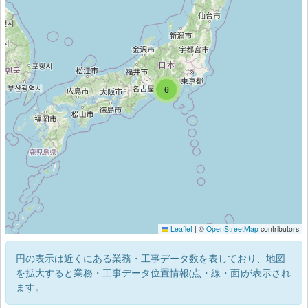
6
9
Leaflet
|
©
OpenStreetMap
contributors
円の表示は近くにある業務・工事データ数を表しており、地図
を拡大すると業務・工事データ位置情報(点・線・面)が表示され
ます。