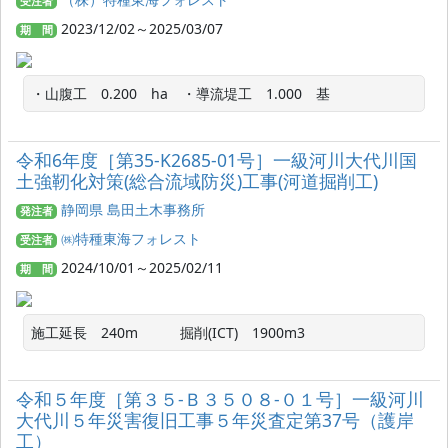
受注者
2023/12/02～2025/03/07
期 間
・山腹工　0.200　ha　・導流堤工　1.000　基
令和6年度［第35-K2685-01号］一級河川大代川国
土強靭化対策(総合流域防災)工事(河道掘削工)
静岡県 島田土木事務所
発注者
㈱特種東海フォレスト
受注者
2024/10/01～2025/02/11
期 間
施工延長　240m　　　掘削(ICT)　1900m3
令和５年度［第３５-Ｂ３５０８-０１号］一級河川
大代川５年災害復旧工事５年災査定第37号（護岸
工）