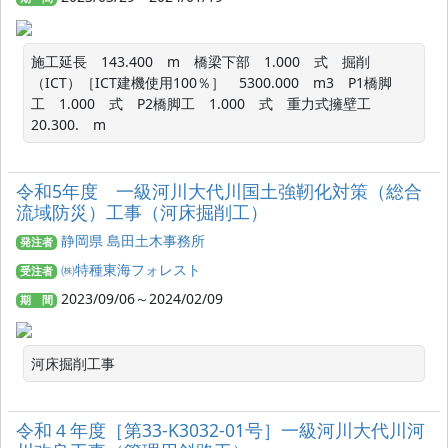
施工延長　143.400　m　橋梁下部　1.000　式　掘削
（ICT）［ICT建機使用100％］　5300.000　m3　P1橋脚
工　1.000　式　P2橋脚工　1.000　式　重力式擁壁工　
20.300.　m　
令和5年度 一級河川大代川国土強靭化対策（総合
流域防災）工事（河床掘削工）
静岡県 島田土木事務所
発注者
㈱特種東海フォレスト
受注者
2023/09/06～2024/02/09
期 間
河床掘削工事
令和４年度［第33-K3032-01号］一級河川大代川河