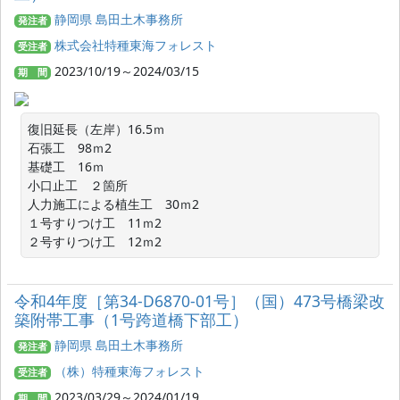
静岡県 島田土木事務所
発注者
株式会社特種東海フォレスト
受注者
2023/10/19～2024/03/15
期 間
復旧延長（左岸）16.5ｍ

石張工　98ｍ2

基礎工　16ｍ

小口止工　２箇所

人力施工による植生工　30ｍ2

１号すりつけ工　11ｍ2

２号すりつけ工　12ｍ2
令和4年度［第34-D6870-01号］（国）473号橋梁改
築附帯工事（1号跨道橋下部工）
静岡県 島田土木事務所
発注者
（株）特種東海フォレスト
受注者
2023/03/29～2024/01/19
期 間