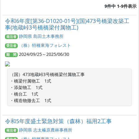
9件中 1-9件表示
令和6年度[第36-D1020-01号](国)473号橋梁改築工
事(地蔵峠3号橋橋梁付属物工)
静岡県 島田土木事務所
発注者
（株）特種東海フォレスト
受注者
2024/09/25～2025/06/30
期 間
（国）473地蔵峠3号橋橋梁付属物工事

・橋梁付属物工　1式

・添架物工　1式

・橋台工　1式

・構造物撤去工　1式
令和5年度盛土緊急対策（森林）福用2工事
静岡県 志太榛原農林事務所
発注者
（株）特種東海フォレスト