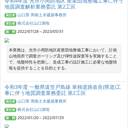
令和4年度 光市小周防地区 産業団地整備工事に伴う
地質調査解析業務委託 第2工区
山口県 周南土木建築事務所
発注者
株式会社山口測地
受注者
2022/07/28～2023/05/31
期 間
本業務は、光市小周防地区産業団地整備工事において、計画
山地箇所で調査ボーリング及び弾性波探査等を実施すること
で、地盤特性を把握し、造成工事の設計施工に必要な地盤情
報を提供することを目的とする。
令和3年度 一般県道笠戸島線 単独道路改良(県道)工
事に伴う地質調査業務委託 第2工区
山口県 周南土木建築事務所
発注者
株式会社山口測地
受注者
2022/01/20～2022/07/29
期 間