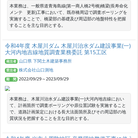
本業務は、一般県道青海島線(第一商人橋2号橋)橋梁(長寿命化
メンテ　更新)工事において、既存橋周辺で調査ボーリングを
実施することで、橋梁部の基礎及び周辺部の地盤特性を把握
することを主な目的とする。
令和4年度 木屋川ダム 木屋川治水ダム建設事業(一)
大河内地吉線地質調査業務委託 第15工区
山口県 下関土木建築事務所
発注者
株式会社山口測地
受注者
2022/09/29～2023/09/29
期 間
本業務は、木屋川治水ダム建設事業(一)大河内地吉線におい
て、計画箇所で調査ボーリングや原位置試験を実施すること
で、道路計画策定における長大法面箇所及びその周辺部の地
質状況を把握することを主な目的とする。