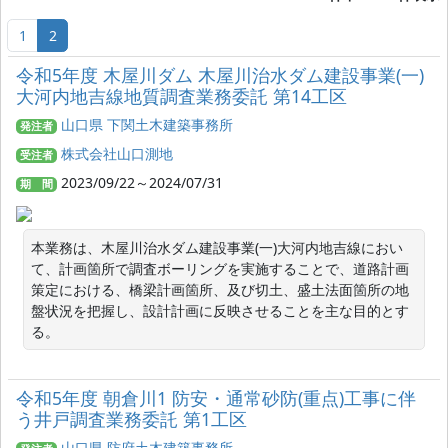
1
2
令和5年度 木屋川ダム 木屋川治水ダム建設事業(一)
大河内地吉線地質調査業務委託 第14工区
山口県 下関土木建築事務所
発注者
株式会社山口測地
受注者
2023/09/22～2024/07/31
期 間
本業務は、木屋川治水ダム建設事業(一)大河内地吉線におい
て、計画箇所で調査ボーリングを実施することで、道路計画
策定における、橋梁計画箇所、及び切土、盛土法面箇所の地
盤状況を把握し、設計計画に反映させることを主な目的とす
令和5年度 朝倉川1 防安・通常砂防(重点)工事に伴
う井戸調査業務委託 第1工区
山口県 防府土木建築事務所