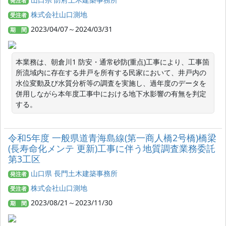
発注者
株式会社山口測地
受注者
2023/04/07～2024/03/31
期 間
本業務は、朝倉川1 防安・通常砂防(重点)工事により、工事箇
所流域内に存在する井戸を所有する民家において、井戸内の
水位変動及び水質分析等の調査を実施し、過年度のデータを
併用しながら本年度工事中における地下水影響の有無を判定
する。
令和5年度 一般県道青海島線(第一商人橋2号橋)橋梁
(長寿命化メンテ 更新)工事に伴う地質調査業務委託
第3工区
山口県 長門土木建築事務所
発注者
株式会社山口測地
受注者
2023/08/21～2023/11/30
期 間