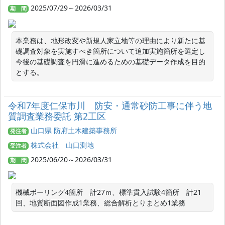
2025/07/29～2026/03/31
期 間
本業務は、地形改変や新規人家立地等の理由により新たに基
礎調査対象を実施すべき箇所について追加実施箇所を選定し
今後の基礎調査を円滑に進めるための基礎データ作成を目的
とする。
令和7年度仁保市川 防安・通常砂防工事に伴う地
質調査業務委託 第2工区
山口県 防府土木建築事務所
発注者
株式会社 山口測地
受注者
2025/06/20～2026/03/31
期 間
機械ボーリング4箇所　計27ｍ、標準貫入試験4箇所　計21
回、地質断面図作成1業務、総合解析とりまとめ1業務