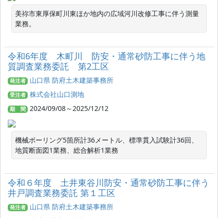
美祢市東厚保町川東ほか地内の広域河川改修工事に伴う測量
業務。
令和6年度 木町川 防安・通常砂防工事に伴う地
質調査業務委託 第2工区
山口県 防府土木建築事務所
発注者
株式会社山口測地
受注者
2024/09/08～2025/12/12
期 間
機械ボーリング5箇所計36メートル、標準貫入試験計36回、
地質断面図1業務、総合解析1業務
令和６年度 土井東谷川防安・通常砂防工事に伴う
井戸調査業務委託 第１工区
山口県 防府土木建築事務所
発注者