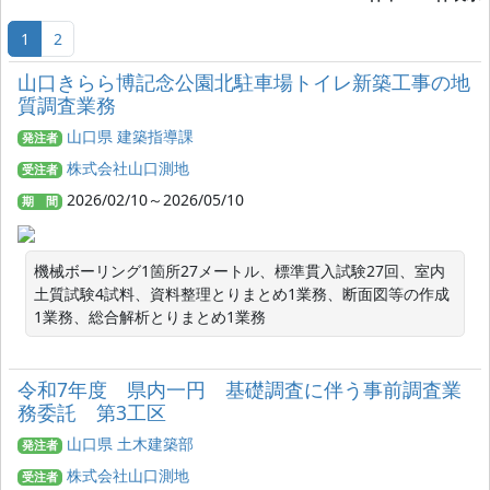
1
2
山口きらら博記念公園北駐車場トイレ新築工事の地
質調査業務
山口県 建築指導課
発注者
株式会社山口測地
受注者
2026/02/10～2026/05/10
期 間
機械ボーリング1箇所27メートル、標準貫入試験27回、室内
土質試験4試料、資料整理とりまとめ1業務、断面図等の作成
1業務、総合解析とりまとめ1業務
令和7年度 県内一円 基礎調査に伴う事前調査業
務委託 第3工区
山口県 土木建築部
発注者
株式会社山口測地
受注者