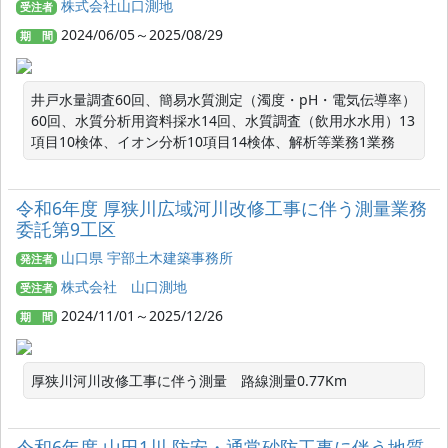
株式会社山口測地
受注者
2024/06/05～2025/08/29
期 間
井戸水量調査60回、簡易水質測定（濁度・pH・電気伝導率）
60回、水質分析用資料採水14回、水質調査（飲用水水用）13
項目10検体、イオン分析10項目14検体、解析等業務1業務
令和6年度 厚狭川広域河川改修工事に伴う測量業務
委託第9工区
山口県 宇部土木建築事務所
発注者
株式会社 山口測地
受注者
2024/11/01～2025/12/26
期 間
令和6年度 山田1川 防安・通常砂防工事に伴う地質