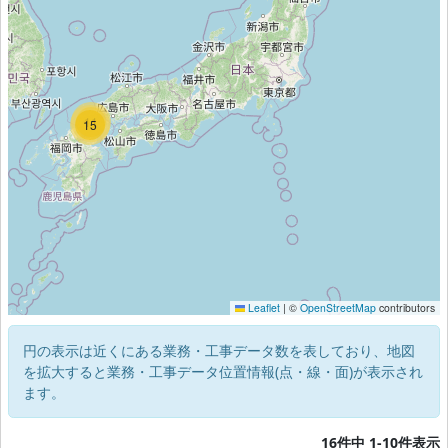
11
15
Leaflet
|
©
OpenStreetMap
contributors
円の表示は近くにある業務・工事データ数を表しており、地図
を拡大すると業務・工事データ位置情報(点・線・面)が表示され
ます。
16件中 1-10件表示