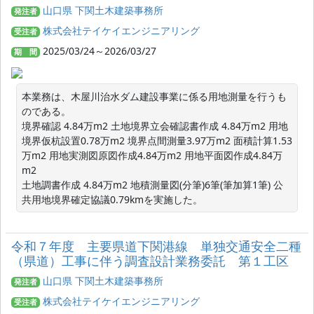
山口県 下関土木建築事務所
発注者
株式会社テイケイエンジニアリング
受注者
2025/03/24～2026/03/27
期 間
本業務は、木屋川治水ダム建設事業に係る用地測量を行うも
のである。

境界確認 4.84万m2 土地境界立会確認書作成 4.84万m2 用地
境界仮杭設置0.78万m2 境界点間測量3.97万m2 面積計算1.53
万m2 用地実測図原図作成4.84万m2 用地平面図作成4.84万
m2

土地調書作成 4.84万m2 地積測量図(分筆)6筆(筆加算1筆) 公
共用地境界確定協議0.79kmを実施した。
令和７年度 主要県道下関港線 単独交通安全二種
（県道）工事に伴う調査設計業務委託 第１工区
山口県 下関土木建築事務所
発注者
株式会社テイケイエンジニアリング
受注者