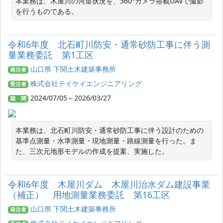
本業務は、木屋川の河道状況を、360°カメラ搭載UAVで撮影
を行うものである。
令和6年度 北石町川防安・通常砂防工事に伴う測
量業務委託 第1工区
山口県 下関土木建築事務所
発注者
株式会社テイケイエンジニアリング
受注者
2024/07/05～2026/03/27
期 間
本業務は、北石町川防安・通常砂防工事に伴う設計のための
基準点測量・水準測量・現地測量・路線測量を行った。ま
た、三次元地形モデルの作成を提案、実施した。
令和6年度 木屋川ダム 木屋川治水ダム建設事業
（補正） 用地測量業務委託 第16工区
山口県 下関土木建築事務所
発注者