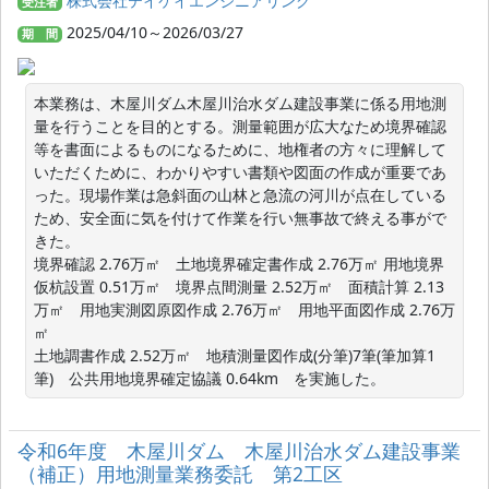
株式会社テイケイエンジニアリング
受注者
2025/04/10～2026/03/27
期 間
本業務は、木屋川ダム木屋川治水ダム建設事業に係る用地測
量を行うことを目的とする。測量範囲が広大なため境界確認
等を書面によるものになるために、地権者の方々に理解して
いただくために、わかりやすい書類や図面の作成が重要であ
った。現場作業は急斜面の山林と急流の河川が点在している
ため、安全面に気を付けて作業を行い無事故で終える事がで
きた。

境界確認 2.76万㎡　土地境界確定書作成 2.76万㎡ 用地境界
仮杭設置 0.51万㎡　境界点間測量 2.52万㎡　面積計算 2.13
万㎡　用地実測図原図作成 2.76万㎡　用地平面図作成 2.76万
㎡

土地調書作成 2.52万㎡　地積測量図作成(分筆)7筆(筆加算1
筆)　公共用地境界確定協議 0.64km　を実施した。
令和6年度 木屋川ダム 木屋川治水ダム建設事業
（補正）用地測量業務委託 第2工区