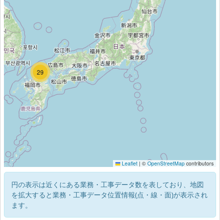
34
29
Leaflet
|
©
OpenStreetMap
contributors
円の表示は近くにある業務・工事データ数を表しており、地図
を拡大すると業務・工事データ位置情報(点・線・面)が表示され
ます。