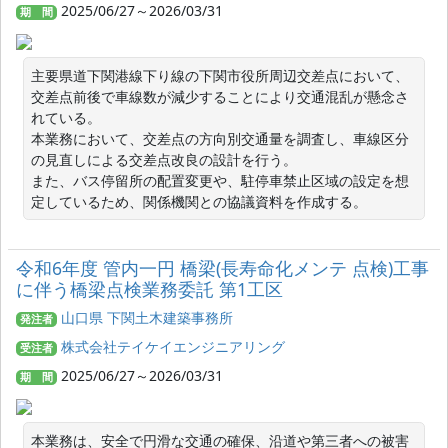
2025/06/27～2026/03/31
期 間
主要県道下関港線下り線の下関市役所周辺交差点において、
交差点前後で車線数が減少することにより交通混乱が懸念さ
れている。

本業務において、交差点の方向別交通量を調査し、車線区分
の見直しによる交差点改良の設計を行う。

また、バス停留所の配置変更や、駐停車禁止区域の設定を想
定しているため、関係機関との協議資料を作成する。
令和6年度 管内一円 橋梁(長寿命化メンテ 点検)工事
に伴う橋梁点検業務委託 第1工区
山口県 下関土木建築事務所
発注者
株式会社テイケイエンジニアリング
受注者
2025/06/27～2026/03/31
期 間
本業務は、安全で円滑な交通の確保、沿道や第三者への被害