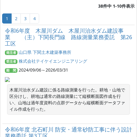
38件中 1-10件表示
1
2
3
4
令和6年度 木屋川ダム 木屋川治水ダム建設事
業 （主）下関長門線 路線測量業務委託 第26
工区
山口県 下関土木建築事務所
発注者
株式会社テイケイエンジニアリング
受注者
2024/09/06～2026/03/31
期 間
木屋川治水ダム建設に係る路線測量を行った。耕地・山地で
区分けし、耕地は通常の路線測量にて縦横断面図作成を行
い、山地は過年度資料の点群データから縦横断面データファ
イル作成を行った。
令和6年度 北石町川 防安・通常砂防工事に伴う設計
業務委託 第3工区