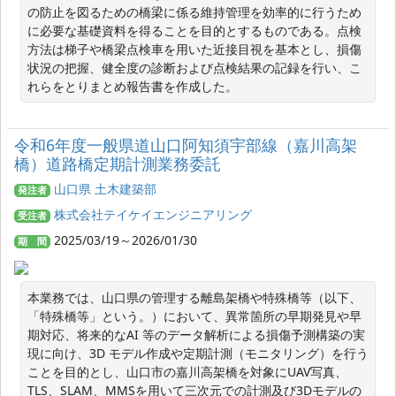
の防止を図るための橋梁に係る維持管理を効率的に行うため
に必要な基礎資料を得ることを目的とするものである。点検
方法は梯子や橋梁点検車を用いた近接目視を基本とし、損傷
状況の把握、健全度の診断および点検結果の記録を行い、こ
れらをとりまとめ報告書を作成した。
令和6年度一般県道山口阿知須宇部線（嘉川高架
橋）道路橋定期計測業務委託
山口県 土木建築部
発注者
株式会社テイケイエンジニアリング
受注者
2025/03/19～2026/01/30
期 間
本業務では、山口県の管理する離島架橋や特殊橋等（以下、
「特殊橋等」という。）において、異常箇所の早期発見や早
期対応、将来的なAI 等のデータ解析による損傷予測構築の実
現に向け、3D モデル作成や定期計測（モニタリング）を行う
ことを目的とし、山口市の嘉川高架橋を対象にUAV写真、
TLS、SLAM、MMSを用いて三次元での計測及び3Dモデルの