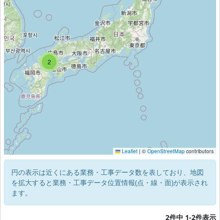
2
2
Leaflet
|
©
OpenStreetMap
contributors
円の表示は近くにある業務・工事データ数を表しており、地図
を拡大すると業務・工事データ位置情報(点・線・面)が表示され
ます。
2件中 1-2件表示