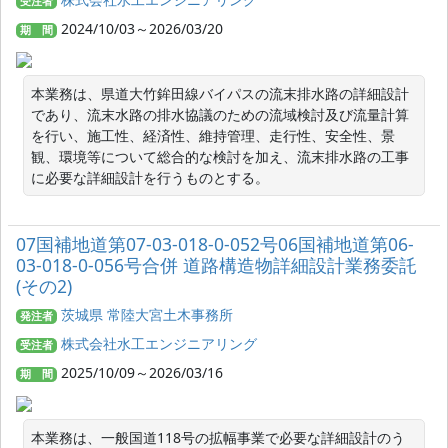
受注者
2024/10/03～2026/03/20
期 間
本業務は、県道大竹鉾田線バイパスの流末排水路の詳細設計
であり、流末水路の排水協議のための流域検討及び流量計算
を行い、施工性、経済性、維持管理、走行性、安全性、景
観、環境等について総合的な検討を加え、流末排水路の工事
に必要な詳細設計を行うものとする。
07国補地道第07-03-018-0-052号06国補地道第06-
03-018-0-056号合併 道路構造物詳細設計業務委託
(その2)
茨城県 常陸大宮土木事務所
発注者
株式会社水工エンジニアリング
受注者
2025/10/09～2026/03/16
期 間
本業務は、一般国道118号の拡幅事業で必要な詳細設計のう