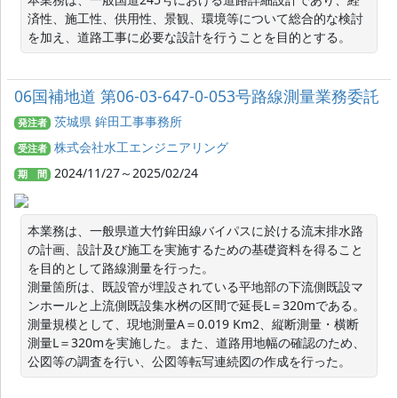
済性、施工性、供用性、景観、環境等について総合的な検討
を加え、道路工事に必要な設計を行うことを目的とする。
06国補地道 第06-03-647-0-053号路線測量業務委託
茨城県 鉾田工事事務所
発注者
株式会社水工エンジニアリング
受注者
2024/11/27～2025/02/24
期 間
本業務は、一般県道大竹鉾田線バイパスに於ける流末排水路
の計画、設計及び施工を実施するための基礎資料を得ること
を目的として路線測量を行った。

測量箇所は、既設管が埋設されている平地部の下流側既設マ
ンホールと上流側既設集水桝の区間で延長L＝320mである。
測量規模として、現地測量A＝0.019 Km2、縦断測量・横断
測量L＝320mを実施した。また、道路用地幅の確認のため、
公図等の調査を行い、公図等転写連続図の作成を行った。