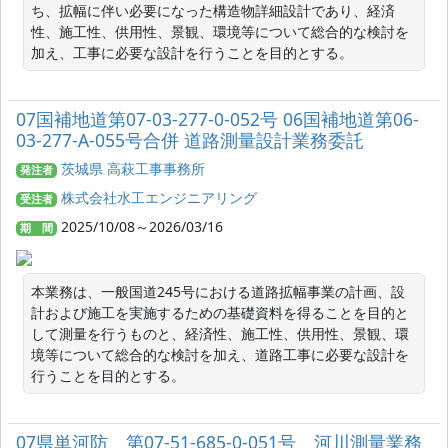
ち、拡幅に伴い必要になった構造物詳細設計であり、経済
性、施工性、供用性、景観、環境等について総合的な検討を
加え、工事に必要な設計を行うことを目的とする。
07国補地道第07-03-277-0-052号 06国補地道第06-
03-277-A-055号合併 道路測量設計業務委託
茨城県 高萩工事事務所
発注者
株式会社水工エンジニアリング
受注者
2025/10/08～2026/03/16
期 間
本業務は、一般国道245号における道路拡幅事業の計画、設
計および施工を実施するための基礎資料を得ることを目的と
して測量を行うものと、経済性、施工性、供用性、景観、環
境等について総合的な検討を加え、道路工事に必要な設計を
行うことを目的とする。
07県単河防 第07-51-685-0-051号 河川測量業務