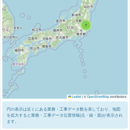
8
7
Leaflet
|
©
OpenStreetMap
contributors
円の表示は近くにある業務・工事データ数を表しており、地図
を拡大すると業務・工事データ位置情報(点・線・面)が表示され
ます。