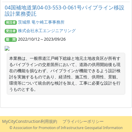
04国補地道第04-03-553-0-061号パイプライン移設
設計業務委託
茨城県 竜ケ崎工事事務所
発注者
株式会社水工エンジニアリング
受注者
2022/10/12～2023/09/26
期 間
本業務は、一般県道江戸崎下総線と地元土地改良区が所有す
るパイプラインの交差箇所において、道路の供用開始後も現
在の機能を損なわず、パイプラインが機能できるよう設計検
討を実施するものであり、経済性、施工性、供用性、景観、
環境等について統合的な検討を加え、工事に必要な設計を行
うものとする。
MyCityConstruction利用規約
プライバシーポリシー
© Association for Promotion of Infrastructure Geospatial Information