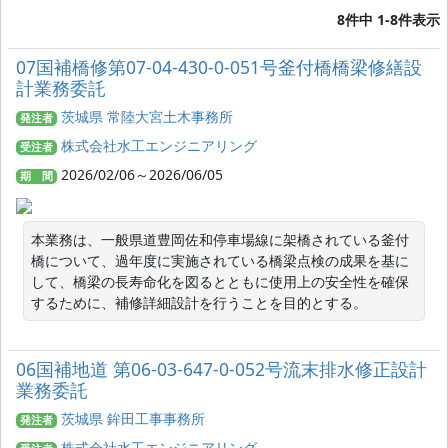
8件中 1-8件表示
07国補橋修第07-04-430-0-051号釜付橋橋梁修繕設
計業務委託
茨城県 常陸大宮土木事務所
発注者
株式会社水工エンジニアリング
受注者
2026/02/06～2026/06/05
期 間
本業務は、一般県道豊岡佐和停車場線に架橋されている釜付
橋について、過年度に実施されている橋梁点検の成果を基に
して、橋梁の長寿命化を図るとともに使用上の安全性を確保
するために、補修詳細設計を行うことを目的とする。
06国補地道 第06-03-647-0-052号流末排水修正設計
業務委託
茨城県 鉾田工事事務所
発注者
株式会社水工エンジニアリング