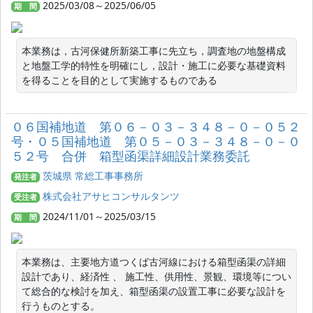
2025/03/08～2025/06/05
期 間
本業務は，古河保健所新築工事に先立ち，調査地の地盤構成
と地盤工学的特性を明確にし，設計・施工に必要な基礎資料
を得ることを目的として実施するものである
０６国補地道 第０６－０３－３４８－０－０５２
号・０５国補地道 第０５－０３－３４８－０－０
５２号 合併 箱型函渠詳細設計業務委託
茨城県 常総工事事務所
発注者
株式会社アサヒコンサルタンツ
受注者
2024/11/01～2025/03/15
期 間
本業務は、主要地方道つくば古河線における箱型函渠の詳細
設計であり、経済性 、 施工性、供用性、景観、環境等につい
て総合的な検討を加え、箱型函渠の設置工事に必要な設計を