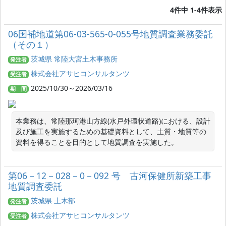
4件中 1-4件表示
06国補地道第06-03-565-0-055号地質調査業務委託
（その１）
茨城県 常陸大宮土木事務所
発注者
株式会社アサヒコンサルタンツ
受注者
2025/10/30～2026/03/16
期 間
本業務は、常陸那珂港山方線(水戸外環状道路)における、設計
及び施工を実施するための基礎資料として、土質・地質等の
資料を得ることを目的として地質調査を実施した。
第06－12－028－0－092 号 古河保健所新築工事
地質調査委託
茨城県 土木部
発注者
株式会社アサヒコンサルタンツ
受注者