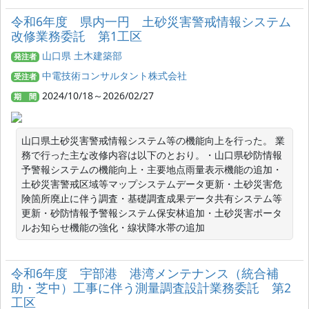
令和6年度 県内一円 土砂災害警戒情報システム
改修業務委託 第1工区
山口県 土木建築部
発注者
中電技術コンサルタント株式会社
受注者
2024/10/18～2026/02/27
期 間
山口県土砂災害警戒情報システム等の機能向上を行った。 業
務で行った主な改修内容は以下のとおり。・山口県砂防情報
予警報システムの機能向上・主要地点雨量表示機能の追加・
土砂災害警戒区域等マップシステムデータ更新・土砂災害危
険箇所廃止に伴う調査・基礎調査成果データ共有システム等
更新・砂防情報予警報システム保安林追加・土砂災害ポータ
ルお知らせ機能の強化・線状降水帯の追加
令和6年度 宇部港 港湾メンテナンス（統合補
助・芝中）工事に伴う測量調査設計業務委託 第2
工区