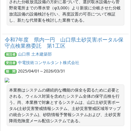
された分岐放流設備の方針に基づいて、選択取水設備から菅
野発電所までの導水管（φ3,000）より新規に分岐させた分岐
放流設備の設備検討を行い、再度設置の可否について検証
し、新たな代替案を検討した業務である。
令和7年度 県内一円 山口県土砂災害ポータル保
守点検業務委託 第1工区
山口県 土木建築部
発注者
中電技術コンサルタント株式会社
受注者
2025/04/01～2026/03/31
期 間
本業務はシステムの継続的な機能の保全を図るために必要と
される、ウィルス対策を含めたシステム全体の保守点検を行
う。尚、本業務で対象とするシステムは、山口土砂災害ポー
タル(土砂災害警戒情報システム、土砂災害警戒区域等マップ
の統合システム)、砂防情報予警報システムおよび、土砂災害
降雨危険度メール配信システムである。