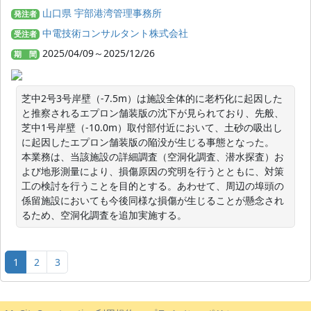
山口県 宇部港湾管理事務所
発注者
中電技術コンサルタント株式会社
受注者
2025/04/09～2025/12/26
期 間
芝中2号3号岸壁（-7.5m）は施設全体的に老朽化に起因した
と推察されるエプロン舗装版の沈下が見られており、先般、
芝中1号岸壁（-10.0m）取付部付近において、土砂の吸出し
に起因したエプロン舗装版の陥没が生じる事態となった。

本業務は、当該施設の詳細調査（空洞化調査、潜水探査）お
よび地形測量により、損傷原因の究明を行うとともに、対策
工の検討を行うことを目的とする。あわせて、周辺の埠頭の
係留施設においても今後同様な損傷が生じることが懸念され
るため、空洞化調査を追加実施する。
1
2
3