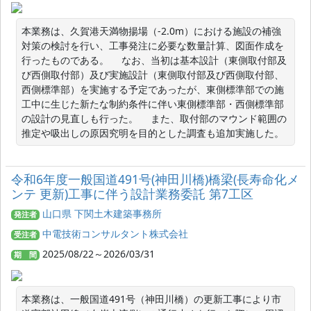
本業務は、久賀港天満物揚場（-2.0m）における施設の補強
対策の検討を行い、工事発注に必要な数量計算、図面作成を
行ったものである。 　なお、当初は基本設計（東側取付部及
び西側取付部）及び実施設計（東側取付部及び西側取付部、
西側標準部）を実施する予定であったが、東側標準部での施
工中に生じた新たな制約条件に伴い東側標準部・西側標準部
の設計の見直しも行った。 　また、取付部のマウンド範囲の
推定や吸出しの原因究明を目的とした調査も追加実施した。
令和6年度一般国道491号(神田川橋)橋梁(長寿命化メ
ンテ 更新)工事に伴う設計業務委託 第7工区
山口県 下関土木建築事務所
発注者
中電技術コンサルタント株式会社
受注者
2025/08/22～2026/03/31
期 間
本業務は、一般国道491号（神田川橋）の更新工事により市