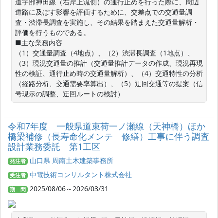
道宇部神田線（右岸上流側）の通行止めを行った際に、周辺
道路に及ぼす影響を評価するために、交差点での交通量調
査・渋滞長調査を実施し、その結果を踏まえた交通量解析・
評価を行うものである。

■主な業務内容

（1）交通量調査（4地点）、（2）渋滞長調査（1地点）、
（3）現況交通量の推計（交通量推計データの作成、現況再現
性の検証、通行止め時の交通量解析）、（4）交通特性の分析
（経路分析、交通需要率算出）、（5）迂回交通等の提案（信
号現示の調整、迂回ルートの検討）
令和7年度 一般県道束荷一ノ瀬線（天神橋）ほか
橋梁補修（長寿命化メンテ 修繕）工事に伴う調査
設計業務委託 第1工区
山口県 周南土木建築事務所
発注者
中電技術コンサルタント株式会社
受注者
2025/08/06～2026/03/31
期 間