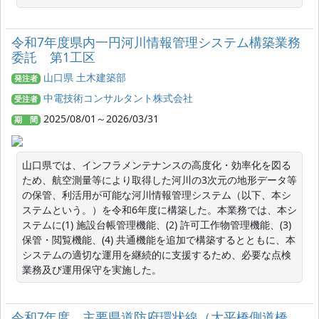
令和7年度県内一円河川情報管理システム構築業務
委託 第1工区
山口県 土木建築部
発注者
中電技術コンサルタント株式会社
受注者
2025/08/01～2026/03/31
期 間
山口県では、インフラメンテナンスの高度化・効率化を図る
ため、航空測量等により取得した河川の3次元の地形データ等
の保管、利活用が可能な河川情報管理システム（以下、本シ
ステムという。）を令和6年度に構築した。本業務では、本シ
ステムに(1) 施設台帳管理機能、(2) 許可工作物管理機能、(3) 
保管・閲覧機能、(4) 共通機能を追加で構築するとともに、本
システムの適切な運用を継続的に支援するため、必要な点検
業務及び運用保守を実施した。
令和7年度 主要県道防府環状線（大平橋側道橋