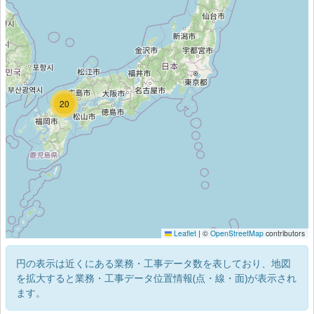
22
20
Leaflet
|
©
OpenStreetMap
contributors
円の表示は近くにある業務・工事データ数を表しており、地図
を拡大すると業務・工事データ位置情報(点・線・面)が表示され
ます。