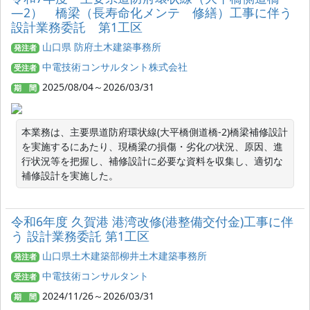
―2） 橋梁（長寿命化メンテ 修繕）工事に伴う
設計業務委託 第1工区
山口県 防府土木建築事務所
発注者
中電技術コンサルタント株式会社
受注者
2025/08/04～2026/03/31
期 間
本業務は、主要県道防府環状線(大平橋側道橋-2)橋梁補修設計
を実施するにあたり、現橋梁の損傷・劣化の状況、原因、進
行状況等を把握し、補修設計に必要な資料を収集し、適切な
補修設計を実施した。
令和6年度 久賀港 港湾改修(港整備交付金)工事に伴
う 設計業務委託 第1工区
山口県土木建築部柳井土木建築事務所
発注者
中電技術コンサルタント
受注者
2024/11/26～2026/03/31
期 間