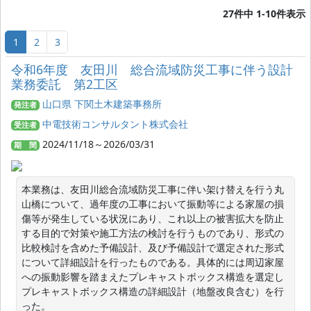
27件中 1-10件表示
1
2
3
令和6年度 友田川 総合流域防災工事に伴う設計
業務委託 第2工区
山口県 下関土木建築事務所
発注者
中電技術コンサルタント株式会社
受注者
2024/11/18～2026/03/31
期 間
本業務は、友田川総合流域防災工事に伴い架け替えを行う丸
山橋について、過年度の工事において振動等による家屋の損
傷等が発生している状況にあり、これ以上の被害拡大を防止
する目的で対策や施工方法の検討を行うものであり、形式の
比較検討を含めた予備設計、及び予備設計で選定された形式
について詳細設計を行ったものである。具体的には周辺家屋
への振動影響を踏まえたプレキャストボックス構造を選定し
プレキャストボックス構造の詳細設計（地盤改良含む）を行
った。