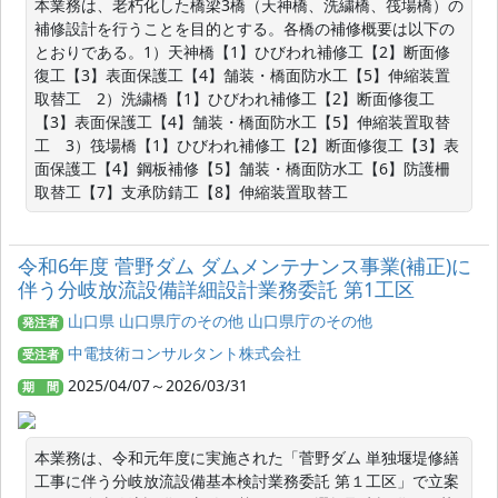
本業務は、老朽化した橋梁3橋（天神橋、洗繍橋、筏場橋）の
補修設計を行うことを目的とする。各橋の補修概要は以下の
とおりである。1）天神橋【1】ひびわれ補修工【2】断面修
復工【3】表面保護工【4】舗装・橋面防水工【5】伸縮装置
取替工　2）洗繍橋【1】ひびわれ補修工【2】断面修復工
【3】表面保護工【4】舗装・橋面防水工【5】伸縮装置取替
工　3）筏場橋【1】ひびわれ補修工【2】断面修復工【3】表
面保護工【4】鋼板補修【5】舗装・橋面防水工【6】防護柵
取替工【7】支承防錆工【8】伸縮装置取替工
令和6年度 菅野ダム ダムメンテナンス事業(補正)に
伴う分岐放流設備詳細設計業務委託 第1工区
山口県 山口県庁のその他 山口県庁のその他
発注者
中電技術コンサルタント株式会社
受注者
2025/04/07～2026/03/31
期 間
本業務は、令和元年度に実施された「菅野ダム 単独堰堤修繕
工事に伴う分岐放流設備基本検討業務委託 第１工区」で立案