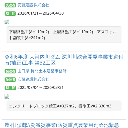
安藤建設株式会社
受注者
2026/01/21～2026/04/30
期 間
下層路盤工(A=119m2)、上層路盤工(A=119m2)、アスファル
ト舗装工(A=241m2)
令和6年度 大河内川ダム 深川川総合開発事業市道付
替(補正)工事 第32工区
山口県 長門土木建築事務所
発注者
安藤建設株式会社
受注者
2025/07/04～2026/03/31
期 間
コンクリートブロック積工A=327m2、掘削工V=2,330m3
農村地域防災減災事業(防災重点農業用ため池緊急