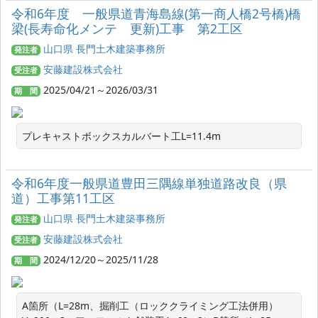
令和6年度 一般県道青海島線(第一商人橋2号橋)橋
梁(長寿命化メンテ 更新)工事 第2工区
山口県 長門土木建築事務所
発注者
安藤建設株式会社
受注者
2025/04/21～2026/03/31
期 間
プレキャストボックスカルバート工L=11.4m
令和6年度一般県道豊田三隅線単独道路改良（県
道）工事第11工区
山口県 長門土木建築事務所
発注者
安藤建設株式会社
受注者
2024/12/20～2025/11/28
期 間
A箇所（L=28m、掘削工（ロッククライミング工法併用）