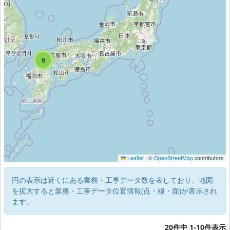
20
9
4
Leaflet
|
©
OpenStreetMap
contributors
円の表示は近くにある業務・工事データ数を表しており、地図
を拡大すると業務・工事データ位置情報(点・線・面)が表示され
ます。
20件中 1-10件表示