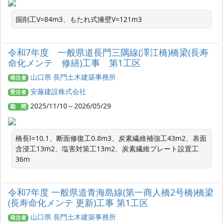
掘削工V=84m3、もたれ式擁壁V=121m3
令和7年度 一般県道長門三隅線(澤江橋)橋梁(長寿
命化メンテ 修繕)工事 第1工区
山口県 長門土木建築事務所
発注者
安藤建設株式会社
受注者
2025/11/10～2026/05/29
期 間
橋長l=10.1、断面修復工0.8m3、炭素繊維補強工43m2、表面
含浸工13m2、塩害対策工13m2、炭素繊維プレート設置工
36m
令和7年度 一般県道青海島線(第一商人橋2号橋)橋梁
(長寿命化メンテ 更新)工事 第1工区
山口県 長門土木建築事務所
発注者