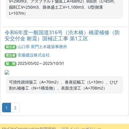
V=290m3、アスファルト舗装工A=68m2）B箇所（L=85m、
掘削工V=250m3、路体盛土工V=1,100m3、U型側溝
L=107m）
令和6年度一般国道316号（渋木橋）橋梁補修（防
安交付金 耐震）国補正工事 第1工区
山口県 長門土木建築事務所
発注者
安藤建設株式会社
受注者
2025/05/02～2025/10/31
期 間
可撓性踏掛版工（A=70m2）、沓座拡幅工（L=10m）、ひび
割れ補修工（N=1構造物）、表面含浸工（A=708m2）
1
2
MyCityConstruction利用規約
プライバシーポリシー