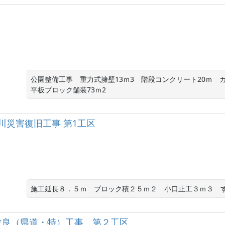
公園整備工事　重力式擁壁13ｍ3　階段コンクリート20ｍ　ガ
平板ブロック舗装73ｍ2
河川災害復旧工事 第1工区
施工延長８．５ｍ　ブロック積２５ｍ２　小口止工３ｍ３　
改良（県道・特）工事 第２工区