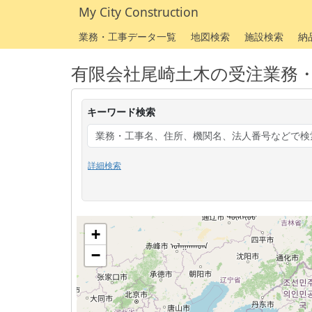
My City Construction
業務・工事データ一覧
地図検索
施設検索
納
有限会社尾崎土木の受注業務
キーワード検索
詳細検索
+
−