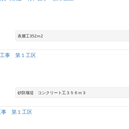
表層工352ｍ2
工事 第１工区
砂防堰堤　コンクリート工３５６ｍ３
工事 第１工区