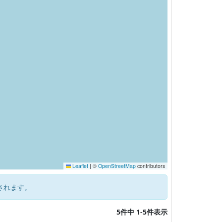
Leaflet
|
©
OpenStreetMap
contributors
されます。
5件中 1-5件表示