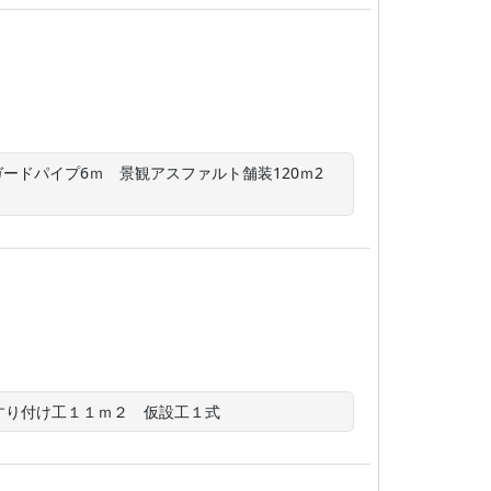
ードパイプ6ｍ　景観アスファルト舗装120ｍ2　
すり付け工１１ｍ２　仮設工１式