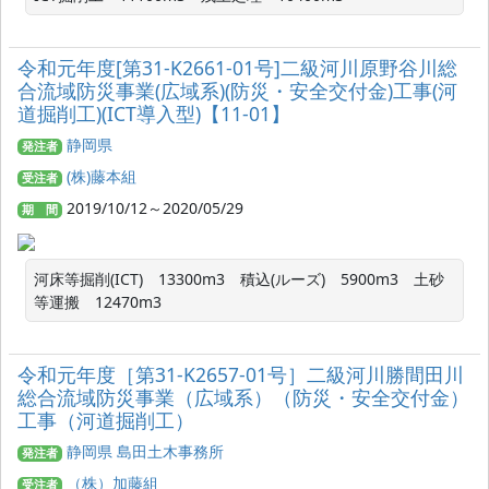
令和元年度[第31‐K2661‐01号]二級河川原野谷川総
合流域防災事業(広域系)(防災・安全交付金)工事(河
道掘削工)(ICT導入型)【11‐01】
静岡県
発注者
(株)藤本組
受注者
2019/10/12～2020/05/29
期 間
河床等掘削(ICT)　13300m3　積込(ルーズ)　5900m3　土砂
等運搬　12470m3
令和元年度［第31-K2657-01号］二級河川勝間田川
総合流域防災事業（広域系）（防災・安全交付金）
工事（河道掘削工）
静岡県 島田土木事務所
発注者
（株）加藤組
受注者