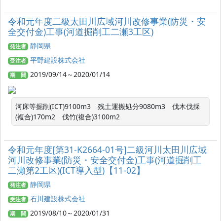
令和元年度二級太田川広域河川改修事業(防災・安
全交付金)工事(河道掘削工二瀬3工区)
静岡県
発注者
平野建設株式会社
受注者
2019/09/14～2020/01/14
期 間
河床等掘削(ICT)9100m3　残土運搬処分9080m3　伐木伐採
(複合)170m2　伐竹(複合)3100m2
令和元年度[第31‐K2664‐01号]二級河川太田川広域
河川改修事業(防災・安全交付金)工事(河道掘削工
二瀬第2工区)(ICT導入型)【11‐02】
静岡県
発注者
石川建設株式会社
受注者
2019/08/10～2020/01/31
期 間