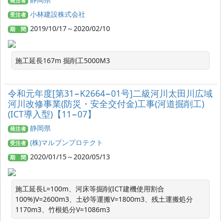
発注者
小林建設株式会社
受注者
2019/10/17～2020/02/10
期 間
施工延長167m 掘削工5000M3
令和元年度[第31−K2664−01号]二級河川太田川広域
河川改修事業(防災・安全交付金)工事(河道掘削工)
(ICT導入型)【11−07】
静岡県
発注者
(株)マルブンプロテクト
受注者
2020/01/15～2020/05/13
期 間
施工延長L=100m、河床等掘削(ICT建機使用割合
100%)V=2600m3、土砂等運搬V=1800m3、残土運搬処分
1170m3、竹根処分V=1086m3