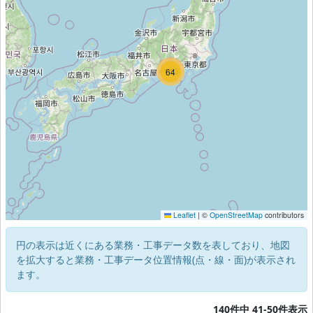
140
64
Leaflet
|
©
OpenStreetMap
contributors
円の表示は近くにある業務・工事データ数を表しており、地図
を拡大すると業務・工事データ位置情報(点・線・面)が表示され
ます。
140件中 41-50件表示