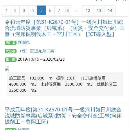
…
1
2
3
4
5
6
7
8
12
13
14
令和元年度［第31-K2670-01号］一級河川気田川総
合流域防災事業（広域系）（防災・安全交付金）工
事（河床掘削伐木工・宮川工区）【ICT導入型】
静岡県
発注者
（株）渡辺兄弟工業
受注者
2019/10/15～2020/02/28
期 間
施工延長　102.000　m　掘削（ICT）［ICT建機使用　
4000.000　m3　土砂等運搬　3500.000　m3　伐採処分工　
3250.000　m2
平成元年度[第31-K2670-01号]一級河川気田川総合
流域防災事業(広域系)(防災・安全交付金)工事(河床
掘削工・豊岡工区)
静岡県