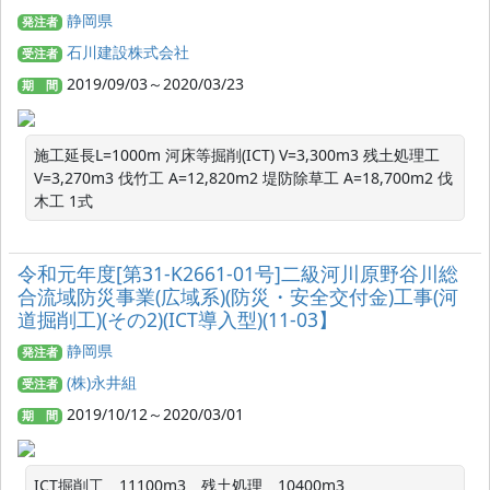
静岡県
発注者
石川建設株式会社
受注者
2019/09/03～2020/03/23
期 間
施工延長L=1000m 河床等掘削(ICT) V=3,300m3 残土処理工 
V=3,270m3 伐竹工 A=12,820m2 堤防除草工 A=18,700m2 伐
木工 1式
令和元年度[第31-K2661-01号]二級河川原野谷川総
合流域防災事業(広域系)(防災・安全交付金)工事(河
道掘削工)(その2)(ICT導入型)(11-03】
静岡県
発注者
(株)永井組
受注者
2019/10/12～2020/03/01
期 間
ICT掘削工　11100m3　残土処理　10400m3