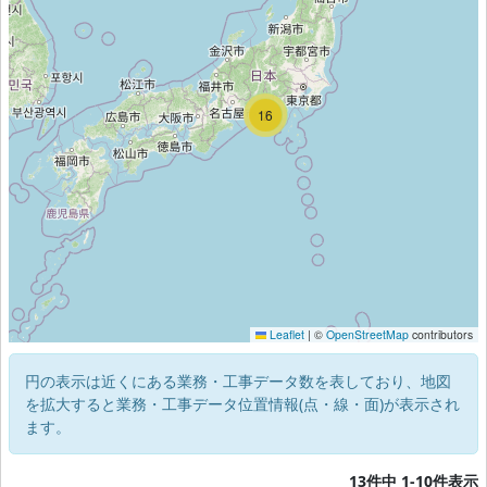
2
16
2
Leaflet
|
©
OpenStreetMap
contributors
円の表示は近くにある業務・工事データ数を表しており、地図
を拡大すると業務・工事データ位置情報(点・線・面)が表示され
ます。
13件中 1-10件表示