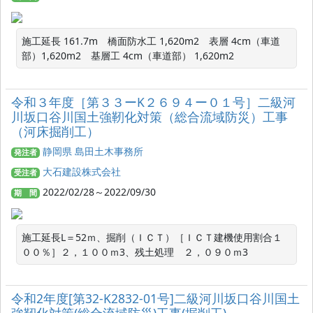
施工延長 161.7m　橋面防水工 1,620m2　表層 4cm（車道
部）1,620m2　基層工 4cm（車道部） 1,620m2
令和３年度［第３３ーK２６９４ー０１号］二級河
川坂口谷川国土強靭化対策（総合流域防災）工事
（河床掘削工）
静岡県 島田土木事務所
発注者
大石建設株式会社
受注者
2022/02/28～2022/09/30
期 間
施工延長L＝52ｍ、掘削（ＩＣＴ）［ＩＣＴ建機使用割合１
００％］２，１００ｍ3、残土処理　２，０９０ｍ3
令和2年度[第32-K2832-01号]二級河川坂口谷川国土