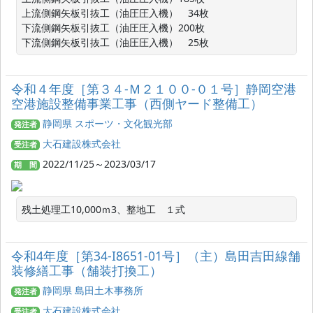
上流側鋼矢板引抜工（油圧圧入機）　34枚

下流側鋼矢板引抜工（油圧圧入機）200枚

下流側鋼矢板引抜工（油圧圧入機）　25枚
令和４年度［第３４‐Ｍ２１００‐０１号］静岡空港
空港施設整備事業工事（西側ヤード整備工）
静岡県 スポーツ・文化観光部
発注者
大石建設株式会社
受注者
2022/11/25～2023/03/17
期 間
残土処理工10,000ｍ3、整地工　１式
令和4年度［第34-I8651-01号］（主）島田吉田線舗
装修繕工事（舗装打換工）
静岡県 島田土木事務所
発注者
大石建設株式会社
受注者