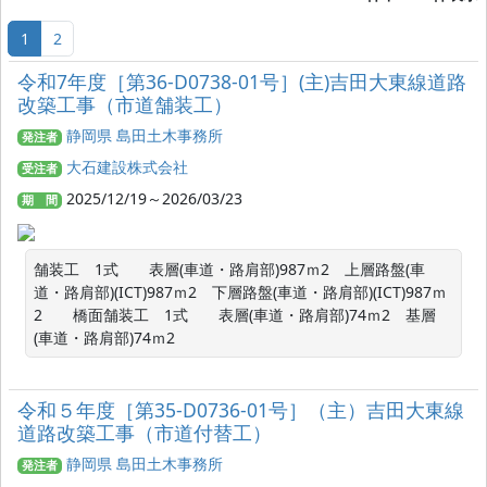
1
2
令和7年度［第36-D0738-01号］(主)吉田大東線道路
改築工事（市道舗装工）
静岡県 島田土木事務所
発注者
大石建設株式会社
受注者
2025/12/19～2026/03/23
期 間
舗装工　1式　　表層(車道・路肩部)987ｍ2　上層路盤(車
道・路肩部)(ICT)987ｍ2　下層路盤(車道・路肩部)(ICT)987ｍ
2　　橋面舗装工　1式　　表層(車道・路肩部)74ｍ2　基層
(車道・路肩部)74ｍ2
令和５年度［第35-D0736-01号］（主）吉田大東線
道路改築工事（市道付替工）
静岡県 島田土木事務所
発注者