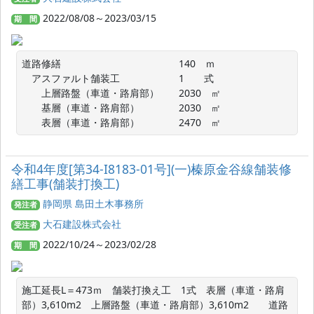
2022/08/08～2023/03/15
期 間
道路修繕　　　　　　　　　　　　140　ｍ

　アスファルト舗装工　　　　　　1　　式

　　上層路盤（車道・路肩部）　　2030　㎡

　　基層（車道・路肩部）　　　　2030　㎡

　　表層（車道・路肩部）　　　　2470　㎡
令和4年度[第34-I8183-01号](一)榛原金谷線舗装修
繕工事(舗装打換工)
静岡県 島田土木事務所
発注者
大石建設株式会社
受注者
2022/10/24～2023/02/28
期 間
施工延長L＝473ｍ　舗装打換え工　1式　表層（車道・路肩
部）3,610m2　上層路盤（車道・路肩部）3,610m2　　道路