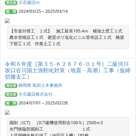
大石建設㈱
受注者
2024/03/25～2025/03/14
期 間
【市道付替工　１式】　施工延長195.4ｍ　補強土壁工１式　
農水管移設工１式　硬質ポリ塩化ビニル管布設工１式　橋梁
下部工１式　作業土工１式
令和６年度［第３５-Ｋ２６７６-０１号］二級河川
坂口谷川国土強靭化対策（地震・高潮）工事（仮締
切撤去工）
静岡県 島田土木事務所
発注者
大石建設株式会社
受注者
2024/07/01～2025/02/28
期 間
掘削（ICT)　［ICT建機使用割合100％］2500ｍ3

水門狭隘部掘削工　　　　　　　　　１式

上流側鋼矢板引抜工（油圧圧入機）185枚
