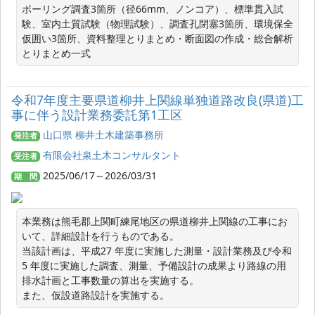
ボーリング調査3箇所（径66mm、ノンコア）、標準貫入試
験、室内土質試験（物理試験）、調査孔閉塞3箇所、環境保全
仮囲い3箇所、資料整理とりまとめ・断面図の作成・総合解析
とりまとめ一式
令和7年度主要県道柳井上関線単独道路改良(県道)工
事に伴う設計業務委託第1工区
山口県 柳井土木建築事務所
発注者
有限会社泉土木コンサルタント
受注者
2025/06/17～2026/03/31
期 間
本業務は熊毛郡上関町練尾地区の県道柳井上関線の工事にお
いて、詳細設計を行うものである。

当該計画は、平成27 年度に実施した測量・設計業務及び令和
5 年度に実施した調査、測量、予備設計の成果より路線の用
排水計画と工事数量の算出を実施する。

また、仮設道路設計を実施する。