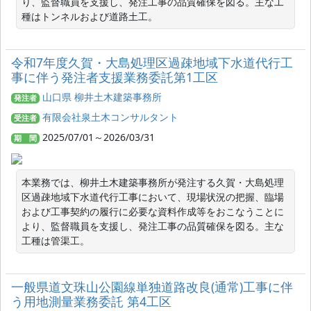
り、監督職員を支援し、発注工事の品質確保を図る。主な工
種はトンネルおよび道路土工。
令和7年度久賀・大島処理区過疎地域下水道代行工
事に伴う発注者支援業務委託第1工区
山口県 柳井土木建築事務所
発注者
有限会社泉土木コンサルタント
受注者
2025/07/01～2026/03/31
期 間
本業務では、柳井土木建築事務所が発注する久賀・大島処理
区過疎地域下水道代行工事において、現場状況の把握、臨場
および工事契約の履行に必要な資料作成等をおこなうことに
より、監督職員を支援し、発注工事の品質確保を図る。主な
工種は管渠工。
一般県道文珠山公園線単独道路改良(通常)工事に伴
う用地測量業務委託 第4工区