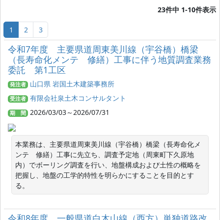
23件中 1-10件表示
1
2
3
令和7年度 主要県道周東美川線（宇谷橋）橋梁
（長寿命化メンテ 修繕）工事に伴う地質調査業務
委託 第1工区
山口県 岩国土木建築事務所
発注者
有限会社泉土木コンサルタント
受注者
2026/03/03～2026/07/31
期 間
本業務は、主要県道周東美川線（宇谷橋）橋梁（長寿命化メ
ンテ　修繕）工事に先立ち、調査予定地（周東町下久原地
内）でボーリング調査を行い、地盤構成および土性の概略を
把握し、地盤の工学的特性を明らかにすることを目的とす
る。
令和8年度 一般県道白木山線（西方）単独道路改