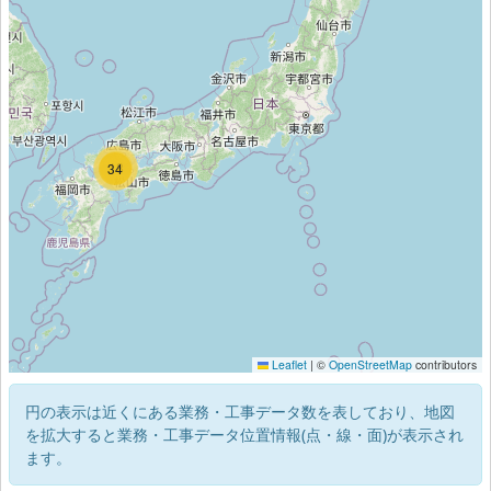
18
34
Leaflet
|
©
OpenStreetMap
contributors
円の表示は近くにある業務・工事データ数を表しており、地図
を拡大すると業務・工事データ位置情報(点・線・面)が表示され
ます。