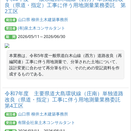
良（県道・指定）工事に伴う用地測量業務委託 第
2工区
山口県 柳井土木建築事務所
発注者
(有)泉土木コンサルタント
受注者
2026/05/11～2026/06/30
期 間
本業務は、令和5年度一般県道白木山線（西方）道路改良（再
編関連）工事に伴う用地測量で、分筆された土地について、
設計変更に合わせて再分筆を行い、そのための登記資料を作
成するものである。
令和7年度 主要県道大島環状線（庄南）単独道路
改良（県道・指定）工事に伴う用地測量業務委託
第4工区
山口県 柳井土木建築事務所
発注者
有限会社泉土木コンサルタント
受注者
2026/03/11～2026/05/11