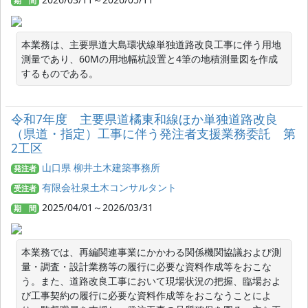
期 間
本業務は、主要県道大島環状線単独道路改良工事に伴う用地
測量であり、60Mの用地幅杭設置と4筆の地積測量図を作成
するものである。
令和7年度 主要県道橘東和線ほか単独道路改良
（県道・指定）工事に伴う発注者支援業務委託 第
2工区
山口県 柳井土木建築事務所
発注者
有限会社泉土木コンサルタント
受注者
2025/04/01～2026/03/31
期 間
本業務では、再編関連事業にかかわる関係機関協議および測
量・調査・設計業務等の履行に必要な資料作成等をおこな
う。また、道路改良工事において現場状況の把握、臨場およ
び工事契約の履行に必要な資料作成等をおこなうことによ