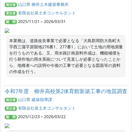
山口県 柳井土木建築事務所
発注者
有限会社泉土木コンサルタント
受注者
2025/11/21～2026/03/31
期 間
本業務は、道路改良事業で必要となる「大島郡周防大島町大
字西三蒲字原階地276番1、277番1」において土地の用地測量
を行うものである。又、用水路計画資料作成は、機能補償を
行う耕作地の用水系統について見直しが必要となったことか
ら、地権者への説明や今後の工事で必要となる図面等の資料
の作成を行う。
令和7年度 柳井高校第2体育館新築工事の地質調査
山口県 建築指導課
発注者
有限会社泉土木コンサルタント
受注者
2025/12/23～2026/03/22
期 間