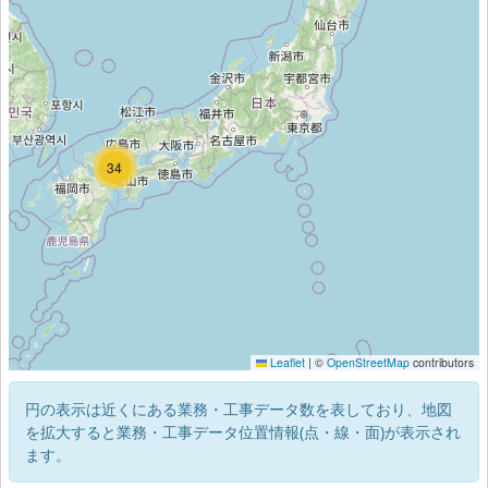
18
34
Leaflet
|
©
OpenStreetMap
contributors
円の表示は近くにある業務・工事データ数を表しており、地図
を拡大すると業務・工事データ位置情報(点・線・面)が表示され
ます。