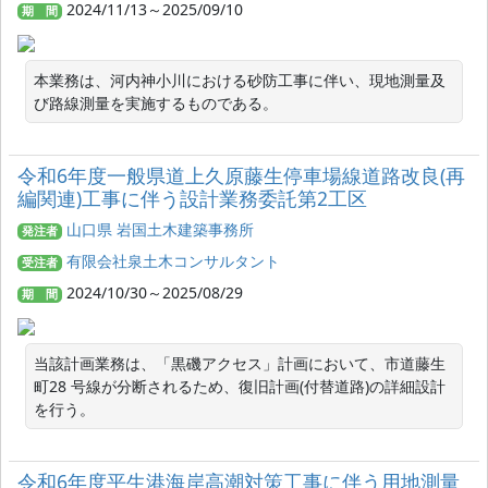
2024/11/13～2025/09/10
期 間
本業務は、河内神小川における砂防工事に伴い、現地測量及
び路線測量を実施するものである。
令和6年度一般県道上久原藤生停車場線道路改良(再
編関連)工事に伴う設計業務委託第2工区
山口県 岩国土木建築事務所
発注者
有限会社泉土木コンサルタント
受注者
2024/10/30～2025/08/29
期 間
当該計画業務は、「黒磯アクセス」計画において、市道藤生
町28 号線が分断されるため、復旧計画(付替道路)の詳細設計
を行う。
令和6年度平生港海岸高潮対策工事に伴う用地測量