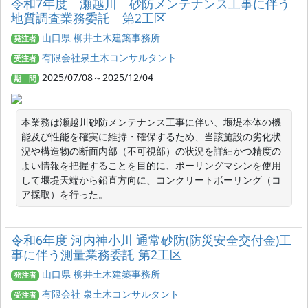
令和7年度 瀬越川 砂防メンテナンス工事に伴う
地質調査業務委託 第2工区
山口県 柳井土木建築事務所
発注者
有限会社泉土木コンサルタント
受注者
2025/07/08～2025/12/04
期 間
本業務は瀬越川砂防メンテナンス工事に伴い、堰堤本体の機
能及び性能を確実に維持・確保するため、当該施設の劣化状
況や構造物の断面内部（不可視部）の状況を詳細かつ精度の
よい情報を把握することを目的に、ボーリングマシンを使用
して堰堤天端から鉛直方向に、コンクリートボーリング（コ
ア採取）を行った。
令和6年度 河内神小川 通常砂防(防災安全交付金)工
事に伴う測量業務委託 第2工区
山口県 柳井土木建築事務所
発注者
有限会社 泉土木コンサルタント
受注者