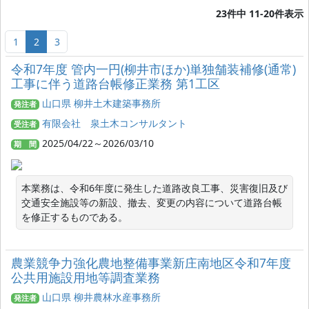
23件中 11-20件表示
1
2
3
令和7年度 管内一円(柳井市ほか)単独舗装補修(通常)
工事に伴う道路台帳修正業務 第1工区
山口県 柳井土木建築事務所
発注者
有限会社 泉土木コンサルタント
受注者
2025/04/22～2026/03/10
期 間
本業務は、令和6年度に発生した道路改良工事、災害復旧及び
交通安全施設等の新設、撤去、変更の内容について道路台帳
を修正するものである。
農業競争力強化農地整備事業新庄南地区令和7年度
公共用施設用地等調査業務
山口県 柳井農林水産事務所
発注者