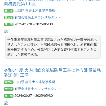
業務委託第1工区
山口県 柳井土木建築事務所
発注者
有限会社泉土木コンサルタント
受注者
2025/01/20～2025/05/30
期 間
平生港海岸高潮対策工事で新設された構造物の一部が民地へ
進入したことに伴い、当該民地部分を明確化し、所有権の範
囲を確定するため、分筆登記に必要な資料作成することを目
的とした業務である。
令和6年度 大内川総合流域防災工事に伴う測量業務
委託 第1工区
山口県 柳井土木建築事務所
発注者
有限会社泉土木コンサルタント
受注者
2024/08/27～2025/05/30
期 間