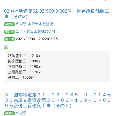
02国補地道第02-03-909-0-002号 道路改良舗装工
事（その2）
茨城県 水戸土木事務所
発注者
ユタカ建設工業株式会社
受注者
2021/03/06～2022/03/15
期 間
路体盛土工　1210㎥

路床置換工　1000㎥

下層路盤工　1190㎡

上層路盤工　1170㎡

基層工　1050㎡
３１国補地道第３１－０３－２８５－０－０１４号
３１県単支援道改第３１－０３－１１９－０－００
９号合併土質改良工事（その２）
茨城県
発注者