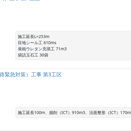
施工延長L=253m

目地シール工 610ms

発砲ウレタン充填工 71m3

袋詰玉石工 30袋
路緊急対策）工事 第3工区
施工延長100m、掘削（ICT）910m3、法面整形（ICT）170m