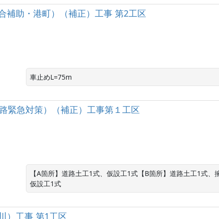
統合補助・港町）（補正）工事 第2工区
車止めL=75m
学路緊急対策）（補正）工事第１工区
【A箇所】道路土工1式、仮設工1式【B箇所】道路土工1式、
仮設工1式
川）工事 第1工区