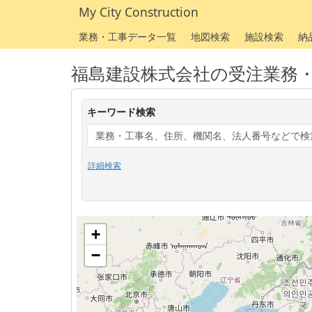
My City Construction
業務・工事データ一覧
地図検索
施設検索
納
福島建設株式会社の受注業務
キーワード検索
詳細検索
+
−