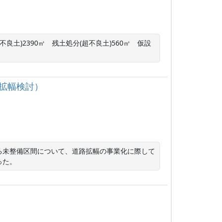
(不良土)2390㎥　残土処分(超不良土)560㎥　仮設
路拡幅検討）
る未整備区間について、道路拡幅の事業化に際して
った。