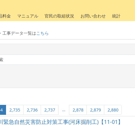
品料金
マニュアル
官民の取組状況
お問い合わせ
統計
・工事データ一覧は
こちら
…
34
2,735
2,736
2,737
2,878
2,879
2,880
川筬川緊急自然災害防止対策工事(河床掘削工)【11-01】