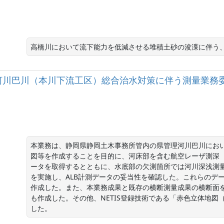
高橋川において流下能力を低減させる堆積土砂の浚渫に伴う
］二級河川巴川（本川下流工区）総合治水対策に伴う測量業
本業務は、静岡県静岡土木事務所管内の県管理河川巴川にお
図等を作成することを目的に、河床部を含む航空レーザ測深（
ータを取得するとともに、水底部の欠測箇所では河川深浅測
を実施し、ALB計測データの妥当性を確認した。これらのデー
作成した。また、本業務成果と既存の横断測量成果の横断面
も作成した。その他、NETIS登録技術である「赤色立体地図（S
した。