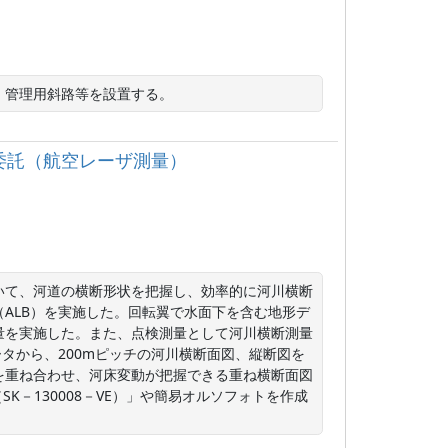
、管理用斜路等を設置する。
務委託（航空レーザ測量）
いて、河道の横断形状を把握し、効率的に河川横断
ALB）を実施した。回転翼で水面下を含む地形デ
量を実施した。また、点検測量として河川横断測量
タから、200mピッチの河川横断面図、縦断図を
を重ね合わせ、河床変動が把握できる重ね横断面図
K－130008－VE）」や簡易オルソフォトを作成