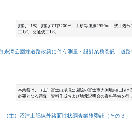
掘削工1式　掘削(ICT)3200㎥　土砂等運搬2950㎥　残土処分
工1式　交通仮工1式
（主）富士白糸滝公園線道路改築に伴う測量・設計業務委託（道
本業務は、（主）富士白糸滝公園線の富士市大渕地内におけ
必要となる調査・資料作成および地元説明会の資料準備を行
］（主）沼津土肥線外路面性状調査業務委託（その３）