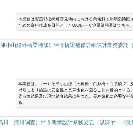
本業務は賀茂郡松崎町雲見地内における急傾斜地崩壊危険区
ための資料作成を目的としたUAVレーザ測量業務委託である
（一）沼津小山線外橋梁補修に伴う橋梁補修詳細設計業務委
本業務は、（一）沼津小山線［天神橋・白糸橋・白糸橋-2］
補修により施設の安全性と長寿命化を図ることを目的とする。
梁点検結果及び現地踏査結果に基づき、長寿命化に必要な補
る。
級河川高橋川 河川調査に伴う測量設計業務委託（浚渫ヤード