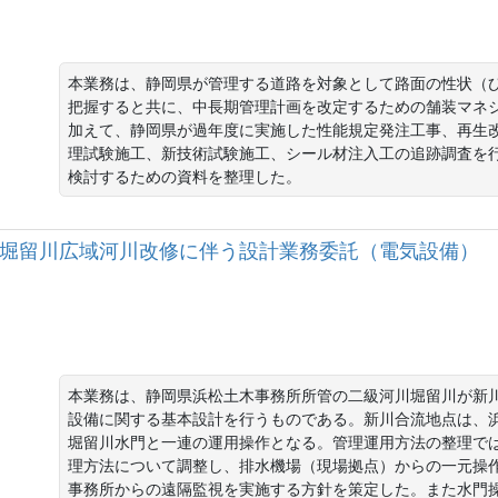
本業務は、静岡県が管理する道路を対象として路面の性状（
把握すると共に、中長期管理計画を改定するための舗装マネジ
加えて、静岡県が過年度に実施した性能規定発注工事、再生
理試験施工、新技術試験施工、シール材注入工の追跡調査を
検討するための資料を整理した。
二級河川堀留川広域河川改修に伴う設計業務委託（電気設備）
本業務は、静岡県浜松土木事務所所管の二級河川堀留川が新
設備に関する基本設計を行うものである。新川合流地点は、
堀留川水門と一連の運用操作となる。管理運用方法の整理で
理方法について調整し、排水機場（現場拠点）からの一元操
事務所からの遠隔監視を実施する方針を策定した。また水門