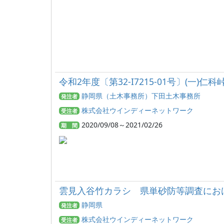
令和2年度〔第32-I7215-01号〕(一)
静岡県（土木事務所）下田土木事務所
発注者
株式会社ウインディーネットワーク
受注者
2020/09/08～2021/02/26
期 間
雲見入谷竹カラシ 県単砂防等調査におけ
静岡県
発注者
株式会社ウインディーネットワーク
受注者