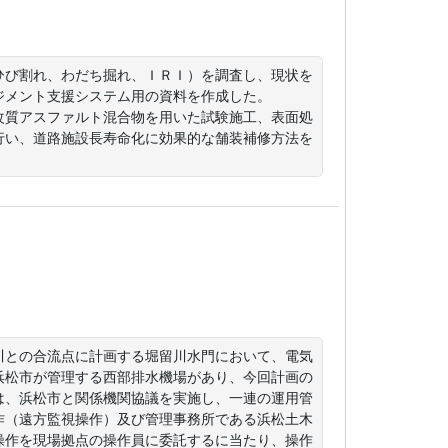
ひび割れ、わだち掘れ、ＩＲＩ）を調査し、現状を
メント支援システム用の資料を作成した。

改質アスファルト混合物を用いた試験施工、表面処
行い、道路施設長寿命化に効果的な舗装補修方法を
川との合流点に計画する堀留川水門において、電気
浜松市が管理する西部排水機場があり、今回計画の
は、浜松市と関係機関協議を実施し、一連の運用管
作（遠方監視操作）及び管理事務所である浜松土木
操作を現場拠点の操作員に委託するに当たり、操作