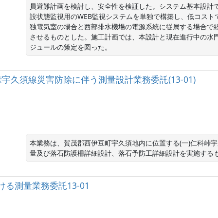
員避難計画を検討し、安全性を検証した。システム基本設計
設状態監視用のWEB監視システムを単独で構築し、低コスト
独電気室の場合と西部排水機場の電源系統に従属する場合で
させるものとした。施工計画では、本設計と現在進行中の水
ジュールの策定を図った。
仁科峠宇久須線災害防除に伴う測量設計業務委託(13-01)
本業務は、賀茂郡西伊豆町宇久須地内に位置する(一)仁科峠
量及び落石防護柵詳細設計、落石予防工詳細設計を実施する
る測量業務委託13-01