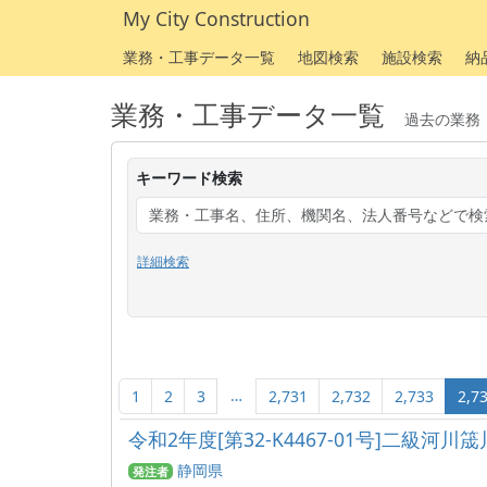
My City Construction
業務・工事データ一覧
地図検索
施設検索
納
業務・工事データ一覧
過去の業務
キーワード検索
詳細検索
…
1
2
3
2,731
2,732
2,733
2,7
令和2年度[第32-K4467-01号]二級河
静岡県
発注者