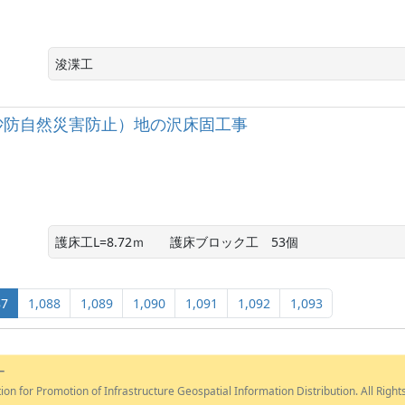
浚渫工
砂防自然災害防止）地の沢床固工事
護床工L=8.72ｍ　　護床ブロック工　53個
87
1,088
1,089
1,090
1,091
1,092
1,093
ー
ion for Promotion of Infrastructure Geospatial Information Distribution. All Right