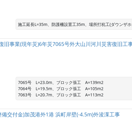
施工延長L=35m、防護柵設置工35m、場所打杭工(ダウンザホ
復旧事業(現年災)6年災7065号外大山川河川災害復旧工
7065号　L=23.0m、ブロック張工　A=139m2

7064号　L=19.5m、ブロック張工　A=105m2

7063号　L=20.7m、ブロック張工　A=113m2
備交付金)加茂港外1港 浜町岸壁(-4.5m)外浚渫工事