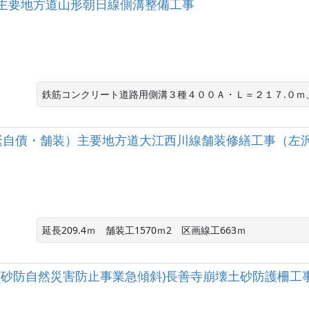
主要地方道山形朝日線側溝整備工事
鉄筋コンクリート道路用側溝３種４００Ａ・Ｌ＝２１７.０ｍ
緊自債・舗装）主要地方道大江西川線舗装修繕工事（左
延長209.4ｍ　舗装工1570ｍ2　区画線工663ｍ
費(砂防自然災害防止事業急傾斜)長善寺崩壊土砂防護柵工