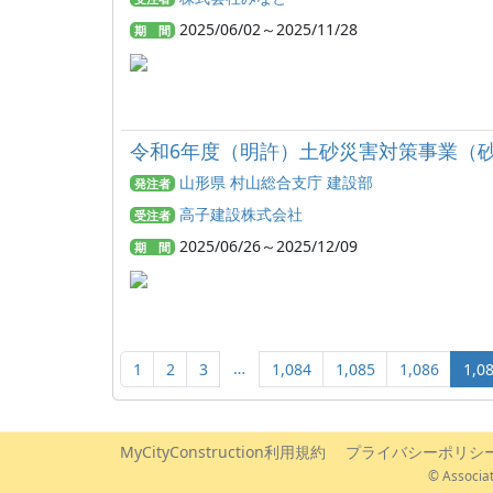
2025/06/02～2025/11/28
期 間
令和6年度（明許）土砂災害対策事業（
山形県 村山総合支庁 建設部
発注者
高子建設株式会社
受注者
2025/06/26～2025/12/09
期 間
…
1
2
3
1,084
1,085
1,086
1,0
MyCityConstruction利用規約
プライバシーポリシ
© Associat