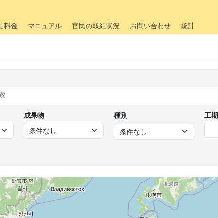
品料金
マニュアル
官民の取組状況
お問い合わせ
統計
成果物
種別
工期