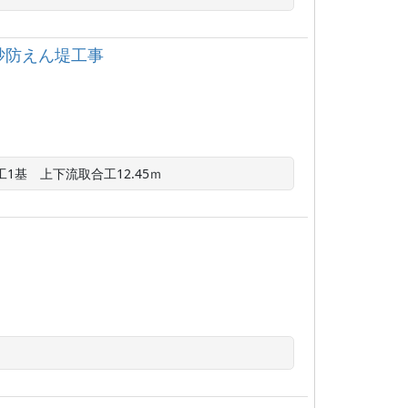
砂防えん堤工事
工1基　上下流取合工12.45ｍ