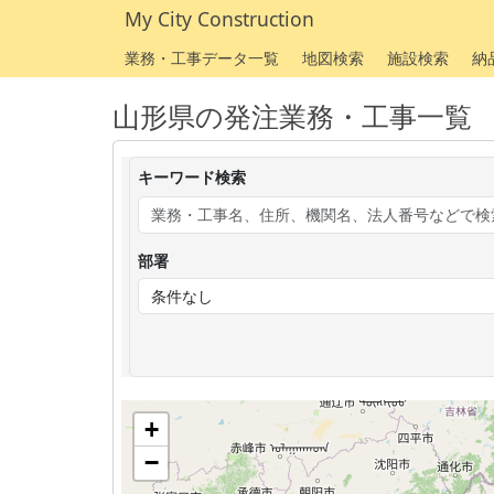
My City Construction
業務・工事データ一覧
地図検索
施設検索
納
山形県の発注業務・工事一覧
キーワード検索
部署
+
−