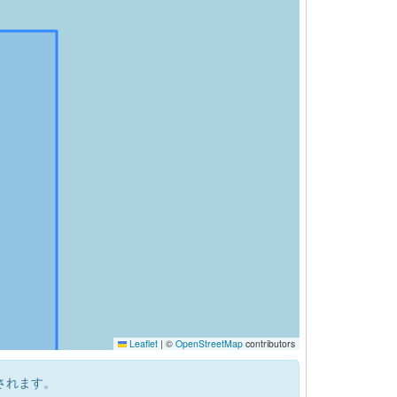
Leaflet
|
©
OpenStreetMap
contributors
されます。