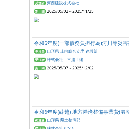
河西建設株式会社
受注者
2025/05/02～2025/11/25
期 間
令和6年度(一部債務負担行為)河川等災害
山形県 庄内総合支庁 建設部
発注者
株式会社 三浦土建
受注者
2025/05/07～2025/12/02
期 間
令和6年度(繰越) 地方港湾整備事業費(港整
山形県 県土整備部
発注者
株式会社みなと
受注者