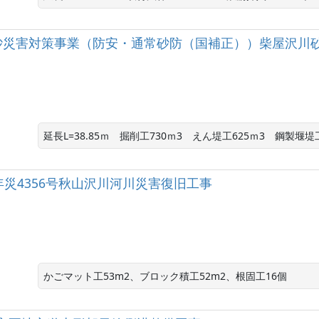
砂災害対策事業（防安・通常砂防（国補正））柴屋沢川
延長L=38.85ｍ　掘削工730ｍ3　えん堤工625ｍ3　鋼製堰堤
年災4356号秋山沢川河川災害復旧工事
かごマット工53m2、ブロック積工52m2、根固工16個