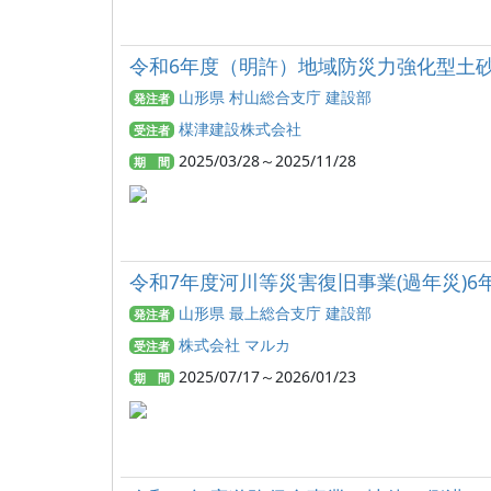
令和6年度（明許）地域防災力強化型土
山形県 村山総合支庁 建設部
発注者
楳津建設株式会社
受注者
2025/03/28～2025/11/28
期 間
令和7年度河川等災害復旧事業(過年災)6
山形県 最上総合支庁 建設部
発注者
株式会社 マルカ
受注者
2025/07/17～2026/01/23
期 間