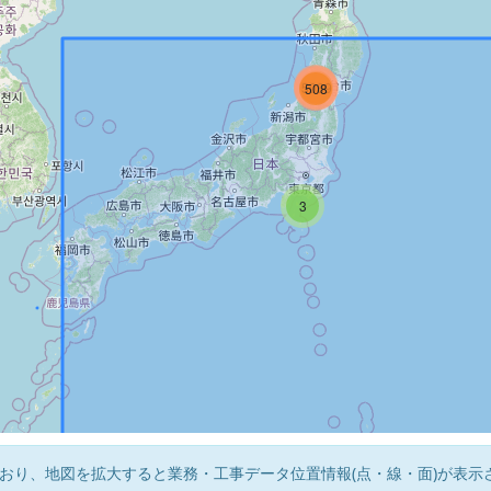
5784
5089
508
3
おり、地図を拡大すると業務・工事データ位置情報(点・線・面)が表示