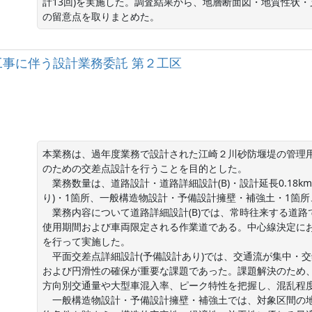
計13回)を実施した。調査結果から、地層断面図・地質性状
の留意点を取りまとめた。
工事に伴う設計業務委託 第２工区
本業務は、過年度業務で設計された江崎２川砂防堰堤の管理用
のための交差点設計を行うことを目的とした。

　業務数量は、道路設計・道路詳細設計(B)・設計延長0.18
り)・1箇所、一般構造物設計・予備設計擁壁・補強土・1箇所
　業務内容について道路詳細設計(B)では、常時往来する道
使用期間および車両限定される作業道である。中心線決定に
を行って実施した。

　平面交差点詳細設計(予備設計あり)では、交通流が集中・
および円滑性の確保が重要な課題であった。課題解決のため、
方向別交通量や大型車混入率、ピーク特性を把握し、混乱程度
　一般構造物設計・予備設計擁壁・補強土では、対象区間の地