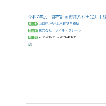
令和7年度 都市計画街路八和田定井手
山口県 柳井土木建築事務所
発注者
株式会社 ソイル・ブレーン
受注者
2025/08/21～2026/03/31
期 間