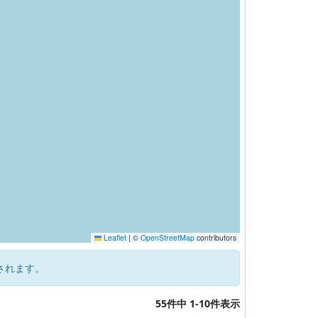
Leaflet
|
©
OpenStreetMap
contributors
されます。
55件中 1-10件表示