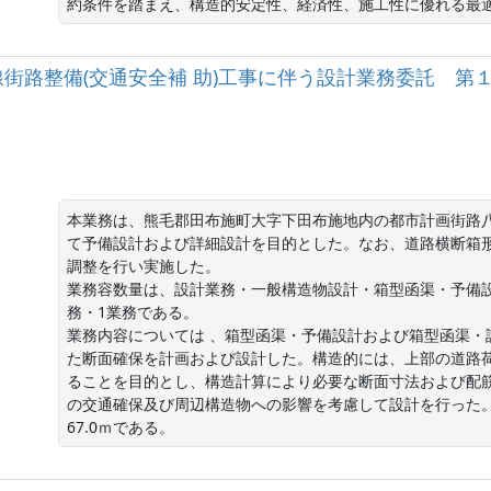
線街路整備(交通安全補 助)工事に伴う設計業務委
本業務は、熊毛郡田布施町大字下田布施地内の都市計画街路
て予備設計および詳細設計を目的とした。なお、道路横断箱
調整を行い実施した。

業務容数量は、設計業務・一般構造物設計・箱型函渠・予備設
務・1業務である。

業務内容については 、箱型函渠・予備設計および箱型函渠・
た断面確保を計画および設計した。構造的には、上部の道路
ることを目的とし、構造計算により必要な断面寸法および配
の交通確保及び周辺構造物への影響を考慮して設計を行った。箱