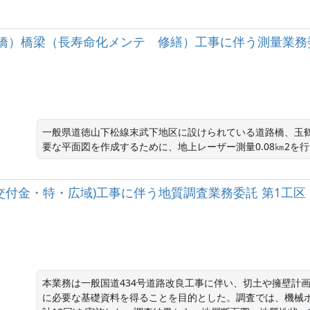
橋）橋梁（長寿命化メンテ 修繕）工事に伴う測量業務
一般県道徳山下松線末武下地区に設けられている道路橋、玉
要な平面図を作成するために、地上レーザー測量0.08㎞2を
合交付金・特・広域)工事に伴う地質調査業務委託 第1工区
本業務は一般国道434号道路改良工事に伴い、切土や擁壁計
に必要な基礎資料を得ることを目的とした。調査では、機械ボー