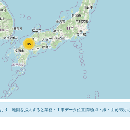
66
13
35
おり、地図を拡大すると業務・工事データ位置情報(点・線・面)が表示