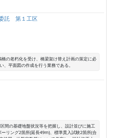
委託 第１工区
鶴橋の老朽化を受け、橋梁架け替え計画の策定に必
行い、平面図の作成を行う業務である。
画区間の基礎地盤状況等を把握し、設計並びに施工
リング2箇所(延長49m)、標準貫入試験2箇所(合