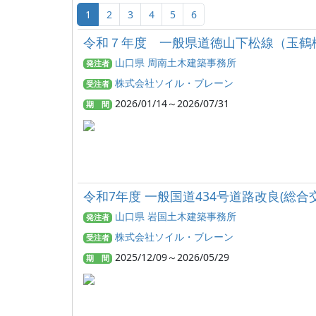
1
2
3
4
5
6
令和７年度 一般県道徳山下松線（玉鶴
山口県 周南土木建築事務所
発注者
株式会社ソイル・ブレーン
受注者
2026/01/14～2026/07/31
期 間
令和7年度 一般国道434号道路改良(総
山口県 岩国土木建築事務所
発注者
株式会社ソイル・ブレーン
受注者
2025/12/09～2026/05/29
期 間