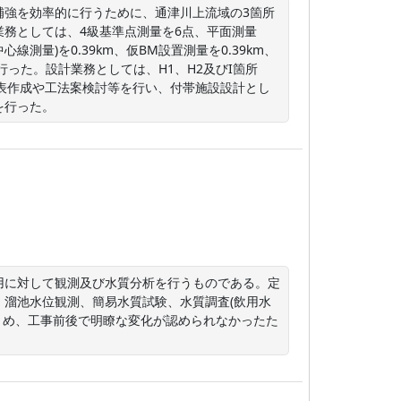
補強を効率的に行うために、通津川上流域の3箇所
務としては、4級基準点測量を6点、平面測量
線測量)を0.39km、仮BM設置測量を0.39km、
0km行った。設計業務としては、H1、H2及びI箇所
表作成や工法案検討等を行い、付帯施設設計とし
を行った。
用に対して観測及び水質分析を行うものである。定
溜池水位観測、簡易水質試験、水質調査(飲用水
まとめ、工事前後で明瞭な変化が認められなかったた