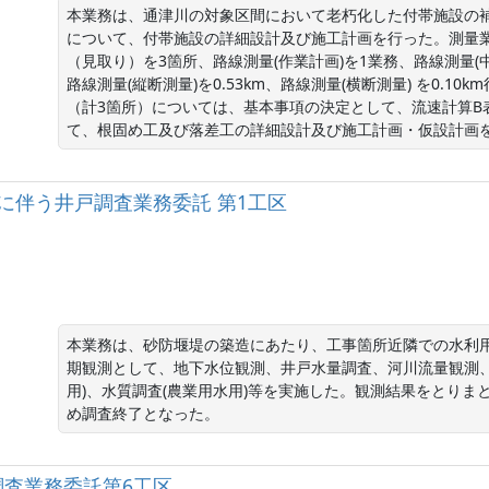
本業務は、通津川の対象区間において老朽化した付帯施設の
について、付帯施設の詳細設計及び施工計画を行った。測量業
（見取り）を3箇所、路線測量(作業計画)を1業務、路線測量(中心
路線測量(縦断測量)を0.53km、路線測量(横断測量) を0.1
（計3箇所）については、基本事項の決定として、流速計算B
て、根固め工及び落差工の詳細設計及び施工計画・仮設計画
に伴う井戸調査業務委託 第1工区
本業務は、砂防堰堤の築造にあたり、工事箇所近隣での水利
期観測として、地下水位観測、井戸水量調査、河川流量観測、
用)、水質調査(農業用水用)等を実施した。観測結果をとり
め調査終了となった。
調査業務委託第6工区