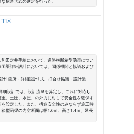
託 第１工区
八和田定井手線において、道路横断箱型函渠につい
形函渠詳細設計においては、関係機関と協議および
計1箇所・詳細設計1式、打合せ協議・設計業
詳細設計では、設計流量を算定し、これに対応し
荷重、土圧、水圧、の外力に対して安全性を確保す
筋を設定した。また、構造安全性のみならず施工時
型函渠の内空断面は幅1.6ｍ、高さ1.4ｍ、延長