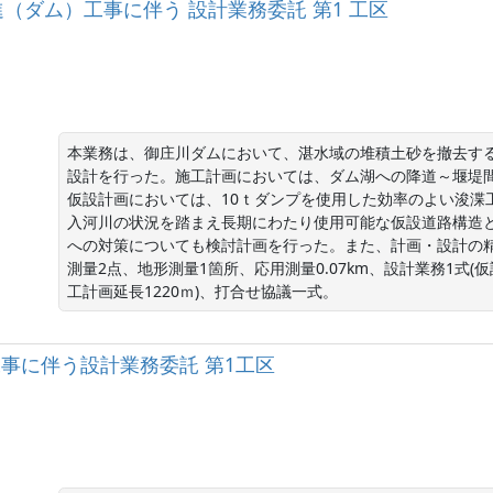
（ダム）工事に伴う 設計業務委託 第1 工区
本業務は、御庄川ダムにおいて、湛水域の堆積土砂を撤去す
設計を行った。施工計画においては、ダム湖への降道～堰堤
仮設計画においては、10ｔダンプを使用した効率のよい浚渫
入河川の状況を踏まえ長期にわたり使用可能な仮設道路構造と
への対策についても検討計画を行った。また、計画・設計の
測量2点、地形測量1箇所、応用測量0.07km、設計業務1式(仮
工計画延長1220ｍ)、打合せ協議一式。
工事に伴う設計業務委託 第1工区