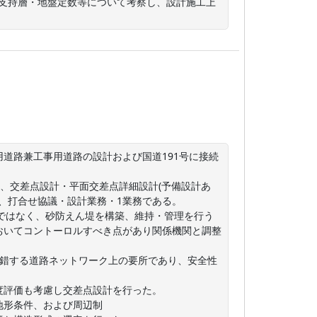
・支持層・地盤定数等について考察し、設計施工上
道路兼工事用道路の設計および国道191号に接続
km、交差点設計・平面交差点詳細設計(予備設計あ
、打合せ協議・設計業務・1業務である。

路ではなく、砂防えん堤を構築、維持・管理を行う
おいてコントーロルすべき点があり関係機関と調整
交錯する道路ネットワーク上の要所であり、安全性


評価も考慮し交差点設計を行った。

形条件、および周辺制
