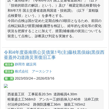
説・運用標準）（令和6年3月 国土交通省道路局）」（以下
「技術的助言の解説」という。）及び「橋梁定期点検要領(令
和6年7月 国土交通省道路局国道・技術課)」（以下「直轄版
点検要領」という。）を参考とする。

今回の点検は国が定めた定期点検の3順目となるため、前回の
点検記録及び措置(補修)履歴を検証し、経年的な劣化等の変化
状況を把握することに加えて、措置(補修)後の状況についても
令和4年度葵南県公災債第1号(主)藤枝黒俣線(黒俣西
釜蓋外2)道路災害復旧工事
静岡市 建設局
発注者
株式会社 アースシフト
受注者
2023/03/24～2026/03/16
期 間
西釜蓋工区　工事延長20.5m  道路幅員4.30m

軽量盛土工568m3　アンカー工(鉄筋挿入)140本　法枠工(吹
付法枠)265m2　路側防護柵工36m　舗装工165m2
