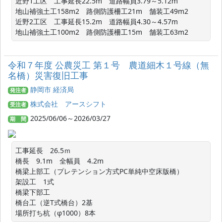
近野1工区　工事延長22.5m　道路幅員3.79～5.12m

地山補強土工158m2　路側防護柵工21m　舗装工49m2

近野2工区　工事延長15.2m　道路幅員4.30～4.57m

地山補強土工100m2　路側防護柵工15m　舗装工63m2
令和７年度 公農災工 第１号 農道細木１号線（無
名橋）災害復旧工事
静岡市 経済局
発注者
株式会社 アースシフト
受注者
2025/06/06～2026/03/27
期 間
工事延長　26.5ｍ

橋長　9.1m　全幅員　4.2m

橋梁上部工（プレテンション方式PC単純中空床版橋）

架設工　1式

橋梁下部工

橋台工（逆T式橋台）2基

場所打ち杭（φ1000）8本