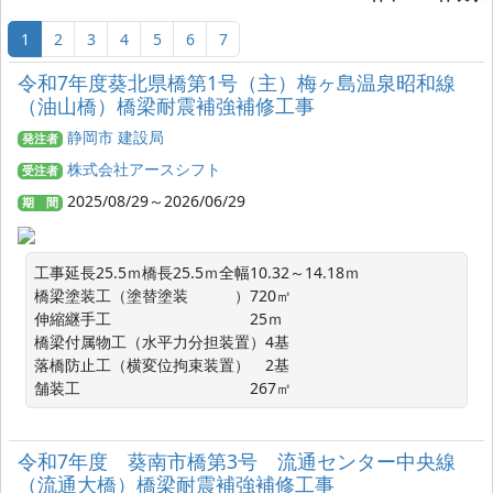
1
2
3
4
5
6
7
令和7年度葵北県橋第1号（主）梅ヶ島温泉昭和線
（油山橋）橋梁耐震補強補修工事
静岡市 建設局
発注者
株式会社アースシフト
受注者
2025/08/29～2026/06/29
期 間
工事延長25.5ｍ橋長25.5ｍ全幅10.32～14.18ｍ

橋梁塗装工（塗替塗装　　　）720㎡

伸縮継手工　　　　　　　　　25ｍ

橋梁付属物工（水平力分担装置）4基

落橋防止工（横変位拘束装置）　2基

舗装工　　　　　　　　　　　267㎡
令和7年度 葵南市橋第3号 流通センター中央線
（流通大橋）橋梁耐震補強補修工事