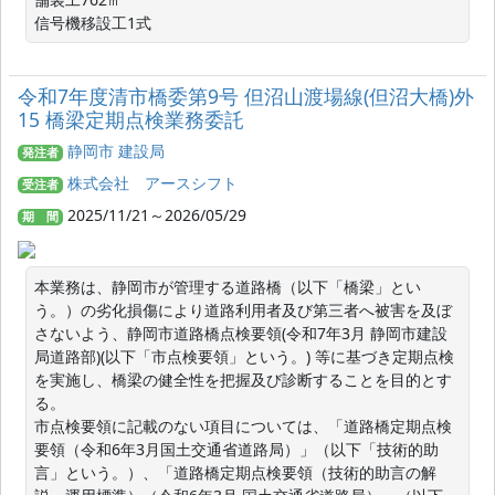
信号機移設工1式
令和7年度清市橋委第9号 但沼山渡場線(但沼大橋)外
15 橋梁定期点検業務委託
静岡市 建設局
発注者
株式会社 アースシフト
受注者
2025/11/21～2026/05/29
期 間
本業務は、静岡市が管理する道路橋（以下「橋梁」とい
う。）の劣化損傷により道路利用者及び第三者へ被害を及ぼ
さないよう、静岡市道路橋点検要領(令和7年3月 静岡市建設
局道路部)(以下「市点検要領」という。) 等に基づき定期点検
を実施し、橋梁の健全性を把握及び診断することを目的とす
る。

市点検要領に記載のない項目については、「道路橋定期点検
要領（令和6年3月国土交通省道路局）」（以下「技術的助
言」という。）、「道路橋定期点検要領（技術的助言の解