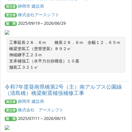
静岡市 建設局
発注者
株式会社アースシフト
受注者
2025/09/19～2026/06/29
期 間
工事延長２８．６ｍ　　橋長２８．６ｍ　全幅１２．６５ｍ

橋梁塗装工（塗替塗装）８９２㎡

伸縮継手工２３ｍ

支承補強工（水平力分担構造）１０基

舗装工３２１㎡
令和7年度葵南県橋第2号（主）南アルプス公園線
（清島橋）橋梁耐震補強補修工事
静岡市 建設局
発注者
株式会社 アースシフト
受注者
2025/07/11～2026/06/15
期 間