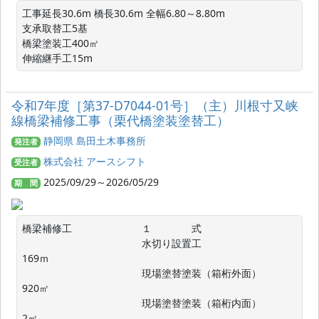
工事延長30.6m 橋長30.6m 全幅6.80～8.80m

支承取替工5基

橋梁塗装工400㎡

伸縮継手工15m
令和7年度［第37-D7044-01号］（主）川根寸又峡
線橋梁補修工事（栗代橋塗装塗替工）
静岡県 島田土木事務所
発注者
株式会社 アースシフト
受注者
2025/09/29～2026/05/29
期 間
橋梁補修工　　　　　　　１　　　　式

　　　　　　　　　　　　水切り設置工　　　　　　　　 
169ｍ

　　　　　　　　　　　　現場塗替塗装（箱桁外面） 　   
920㎡

　　　　　　　　　　　　現場塗替塗装（箱桁内面） 　       
2㎡
