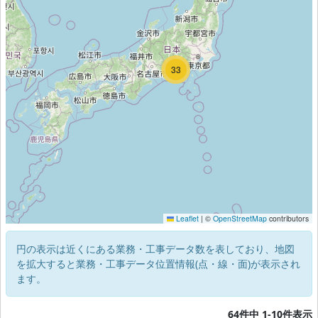
44
32
33
Leaflet
|
©
OpenStreetMap
contributors
円の表示は近くにある業務・工事データ数を表しており、地図
を拡大すると業務・工事データ位置情報(点・線・面)が表示され
ます。
64件中 1-10件表示