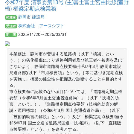
令和7年度 清事委第13号 (主)富士富士宮由比線(室野
橋) 橋梁定期点検業務
静岡市 建設局
発注者
株式会社 アースシフト
受注者
2025/11/20～2026/03/31
期 間
本業務は、静岡市が管理する道路橋（以下「橋梁」とい
う。）の劣化損傷により道路利用者及び第三者へ被害を及ぼ
さないよう、静岡市道路橋点検要領(令和7年3月 静岡市建設
局道路部)(以下「市点検要領」という。) 等に基づき定期点検
を実施し、橋梁の健全性を把握及び診断することを目的とす
る。

市点検要領に記載のない項目については、「道路橋定期点検
要領（令和6年3月国土交通省道路局）」（以下「技術的助
言」という。）、「道路橋定期点検要領（技術的助言の解
説・運用標準）（令和6年3月 国土交通省道路局）」（以下
「技術的助言の解説」という。）及び「橋梁定期点検要領(令
和6年7月 国土交通省道路局国道・技術課)」（以下「直轄版
点検要領」という。）を参考とする。
