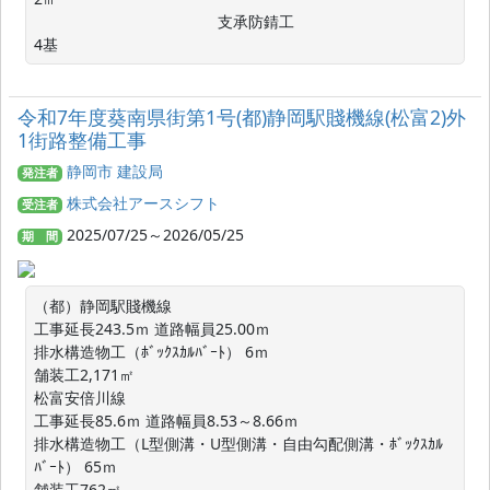
　　　　　　　　　　　　支承防錆工　　　　　　　     　　
4基
令和7年度葵南県街第1号(都)静岡駅賤機線(松富2)外
1街路整備工事
静岡市 建設局
発注者
株式会社アースシフト
受注者
2025/07/25～2026/05/25
期 間
（都）静岡駅賤機線

工事延長243.5ｍ 道路幅員25.00ｍ

排水構造物工（ﾎﾞｯｸｽｶﾙﾊﾞｰﾄ） 6ｍ

舗装工2,171㎡

松富安倍川線

工事延長85.6ｍ 道路幅員8.53～8.66ｍ

排水構造物工（L型側溝・U型側溝・自由勾配側溝・ﾎﾞｯｸｽｶﾙ
ﾊﾞｰﾄ） 65ｍ

舗装工762㎡
