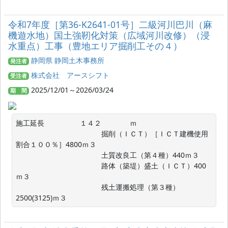
令和7年度［第36-K2641-01号］二級河川巴川（麻
機遊水地）国土強靭化対策（広域河川改修）（浸
水重点）工事（豊地エリア掘削工その４）
静岡県 静岡土木事務所
発注者
株式会社 アースシフト
受注者
2025/12/01～2026/03/24
期 間
施工延長　　　　　１４２　　　　ｍ

　　　　　　　　　　　　掘削（ＩＣＴ）［ＩＣＴ建機使用
割合１００％］4800ｍ３

　　　　　　　　　　　　土質改良工（第４種）440ｍ３

　　　　　　　　　　　　路体（築堤）盛土（ＩＣＴ）400
ｍ３

　　　　　　　　　　　　残土運搬処理（第３種）
2500(3125)ｍ３