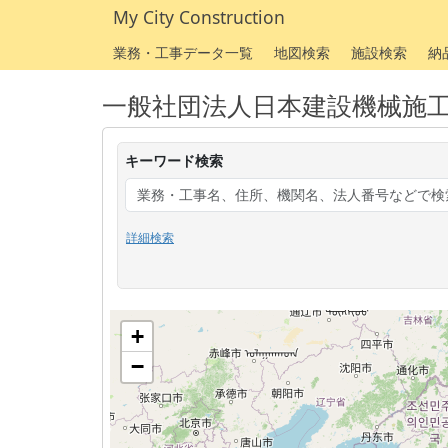
My City Construction
業務・工事データ一覧
地図検索
施設検索
納
一般社団法人日本建設機械施
キーワード検索
詳細検索
+
−