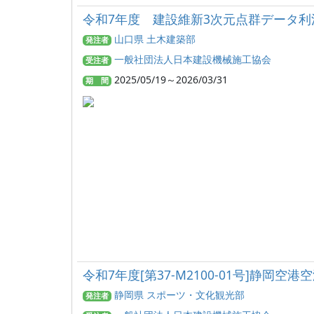
令和7年度 建設維新3次元点群データ
山口県 土木建築部
発注者
一般社団法人日本建設機械施工協会
受注者
2025/05/19～2026/03/31
期 間
令和7年度[第37-M2100-01号]静
静岡県 スポーツ・文化観光部
発注者