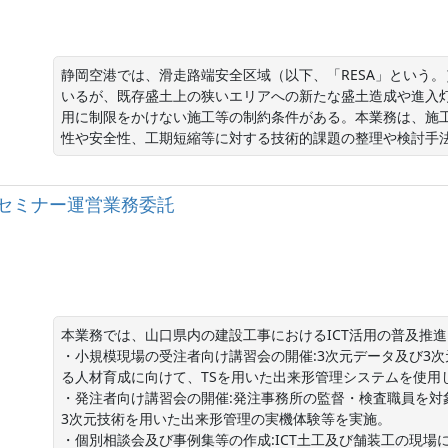
静岡空港では、滑走路端安全区域（以下、「RESA」という
いるが、既存盛土上の狭いエリアへの新たな盛土造成や進入
用に制限をかけない施工等の制約条件がある。本業務は、施
性や安全性、工期短縮等に対する技術的課題の整理や検討手
Tセミナー運営業務委託
本業務では、山口県内の建設工事におけるICT活用の普及推進
・小規模現場の受注者向け講習会の開催:3次元データ及び3
る人材育成に向けて、TSを用いた出来形管理システムを使用
・発注者向け講習会の開催:発注事務所の監督・検査職員を対
3次元技術を用いた出来形管理の実機体験等を実施。

・個別相談会及び事例集等の作成:ICT土工及び舗装工の現場