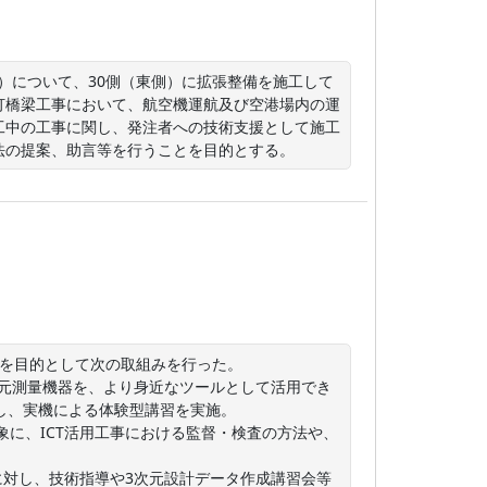
。）について、30側（東側）に拡張整備を施工して
灯橋梁工事において、航空機運航及び空港場内の運
工中の工事に関し、発注者への技術支援として施工
法の提案、助言等を行うことを目的とする。
を目的として次の取組みを行った。

次元測量機器を、より身近なツールとして活用でき
し、実機による体験型講習を実施。

象に、ICT活用工事における監督・検査の方法や、
に対し、技術指導や3次元設計データ作成講習会等