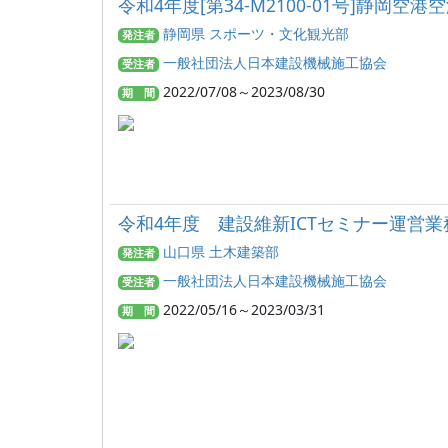
令和4年度[第34-M2100-01号]静
静岡県 スポーツ・文化観光部
発注者
一般社団法人日本建設機械施工協会
受注者
2022/07/08～2023/08/30
期 間
令和4年度 建設維新ICTセミナー運営業
山口県 土木建築部
発注者
一般社団法人日本建設機械施工協会
受注者
2022/05/16～2023/03/31
期 間