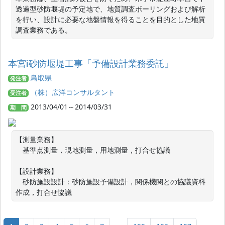
透過型砂防堰堤の予定地で、地質調査ボーリングおよび解析
を行い、設計に必要な地盤情報を得ることを目的とした地質
調査業務である。
本宮ⅰ砂防堰堤工事「予備設計業務委託」
鳥取県
発注者
（株）広洋コンサルタント
受注者
2013/04/01～2014/03/31
期 間
【測量業務】

　基準点測量，現地測量，用地測量，打合せ協議

【設計業務】

　砂防施設設計：砂防施設予備設計，関係機関との協議資料
作成，打合せ協議