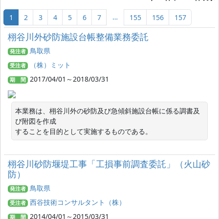
…
1
2
3
4
5
6
7
155
156
157
栩谷川外砂防施設台帳整備業務委託
鳥取県
発注者
（株）ミット
受注者
2017/04/01～2018/03/31
期 間
本業務は、栩谷川外の砂防及び急傾斜施設台帳に係る調書及
び附図を作成

することを目的として実施するものである。
栩谷川砂防堰堤工事「工損事前調査委託」（火山砂
防）
鳥取県
発注者
西谷技術コンサルタント（株）
受注者
2014/04/01～2015/03/31
期 間