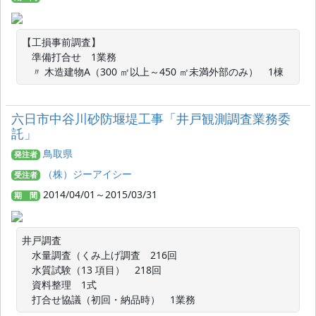
【工損事前調査】

　準備打合せ　1業務

　〃 木造建物A（300 ㎡以上～450 ㎡未満外部のみ）　1棟
六日市中谷川砂防堰堤工事「井戸観測調査業務委
託」
鳥取県
発注者
（株）ジーアイシー
受注者
2014/04/01～2015/03/31
期 間
井戸調査

　水量調査（くみ上げ調査　216回

　水質試験（13 項目）　218回

　資料整理　1式

　打合せ協議（初回・納品時）　1業務