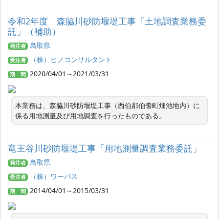
令和2年度 森脇川砂防堰堤工事「土地調査業務委
託」（補助）
鳥取県
発注者
（株）ヒノコンサルタント
受注者
2020/04/01～2021/03/31
期 間
本業務は、森脇川砂防堰堤工事（西伯郡伯耆町畑池地内）に
係る用地測量及び用地調査を行ったものである。
竜王谷川砂防堰堤工事「用地測量調査業務委託」
鳥取県
発注者
（株）ワーパス
受注者
2014/04/01～2015/03/31
期 間