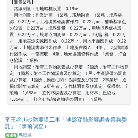
【測量業務】

　路線測量：用地幅杭設置　0.19㎞

　用地測量：作業計画　1業務，現地踏査　1業務，境界確
認　0.22万㎡，土地境界確認書作成　0.22万㎡，補助基準点
の設置　0.22万㎡，境界測量　0.22万㎡，用地境界仮杭設
置　0.22万㎡，境界点間測量　0.22万㎡，面積計算　0.22万
㎡，用地実測図原図作成　0.22万㎡，用地平面図作成　0.22
万㎡，土地調書添付図作成　土地所在図Ａ　4筆，土地調書添
付図作成　一部買収　4筆，地元協議資料作成　1業務，打合
せ協議　1業務，

　用地調査：附帯工作物調査及び算定　2箇所，附帯工作物算
定　1箇所，附帯工作物調査及び算定　1戸，生産設備の調査
及び算定　1箇所，動産に関する調査及び算定　2事業所，通
損に関する算定　2所有者，立竹林調査及び算定　収穫樹、丘
陵地　1,688㎡，立竹林調査及び算定　用材林、丘陵地　
1,364㎡，　打合せ協議(建物等の調査）　1業務
竜王谷川砂防堰堤工事「地盤変動影響調査業務委
託」（事前調査）
鳥取県
発注者