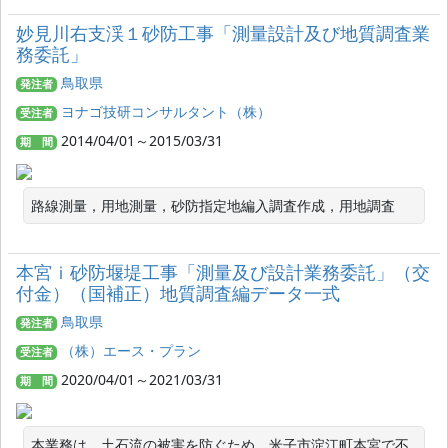
妙見川右支渓１砂防工事「測量設計及び地質調査業
務委託」
鳥取県
発注者
ヨナゴ技研コンサルタント（株）
受注者
2014/04/01～2015/03/31
期 間
路線測量，用地測量，砂防指定地編入調査作成，用地調査
本宮ｉ砂防堰堤工事「測量及び設計業務委託」（交
付金）（国補正）地質調査編データ一式
鳥取県
発注者
（株）エース・プラン
受注者
2020/04/01～2021/03/31
期 間
本業務は、土石流の被害を防ぐため、米子市淀江町本宮で不