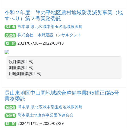
令和２年度 陣の平地区農村地域防災減災事業（地
すべり）第２号業務委託
熊本県 県北広域本部玉名地域振興局
発注者
株式会社 水野建設コンサルタント
受注者
2021/07/30～2022/03/18
期 間
設計業務１式

測量業務１式

用地測量業務１式
長山東地区中山間地域総合整備事業(R5補正)第5号
業務委託
熊本県 県北広域本部玉名地域振興局
発注者
熊本県土地改良事業団体連合会
受注者
2024/11/15～2025/08/29
期 間