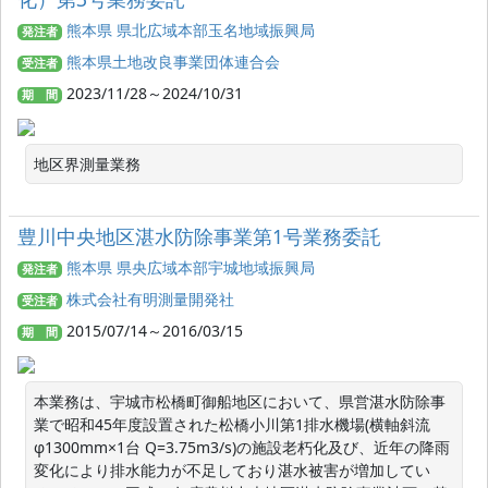
熊本県 県北広域本部玉名地域振興局
発注者
熊本県土地改良事業団体連合会
受注者
2023/11/28～2024/10/31
期 間
地区界測量業務
豊川中央地区湛水防除事業第1号業務委託
熊本県 県央広域本部宇城地域振興局
発注者
株式会社有明測量開発社
受注者
2015/07/14～2016/03/15
期 間
本業務は、宇城市松橋町御船地区において、県営湛水防除事
業で昭和45年度設置された松橋小川第1排水機場(横軸斜流
φ1300mm×1台 Q=3.75m3/s)の施設老朽化及び、近年の降雨
変化により排水能力が不足しており湛水被害が増加してい