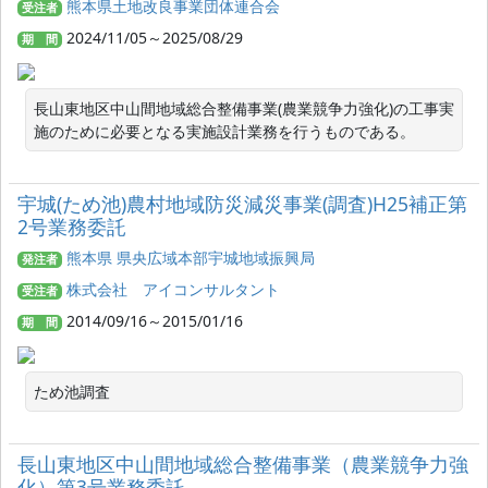
熊本県土地改良事業団体連合会
受注者
2024/11/05～2025/08/29
期 間
長山東地区中山間地域総合整備事業(農業競争力強化)の工事実
施のために必要となる実施設計業務を行うものである。
宇城(ため池)農村地域防災減災事業(調査)H25補正第
2号業務委託
熊本県 県央広域本部宇城地域振興局
発注者
株式会社 アイコンサルタント
受注者
2014/09/16～2015/01/16
期 間
ため池調査
長山東地区中山間地域総合整備事業（農業競争力強
化）第3号業務委託