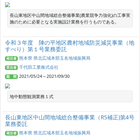
長山東地区中山間地域総合整備事業(農業競争力強化)の工事実
施のために必要となる実施設計業務を行うものである。
令和３年度 陣の平地区農村地域防災減災事業（地
すべり）第１号業務委託
熊本県 県北広域本部玉名地域振興局
発注者
千代田工業株式会社
受注者
2021/05/24～2021/09/30
期 間
地中動態観測業務１式
長山東地区中山間地域総合整備事業（R5補正)第4号
業務委託
熊本県 県北広域本部玉名地域振興局
発注者