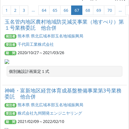
…
…
1
2
3
64
65
66
67
68
69
70
玉名管内地区農村地域防災減災事業（地すべり）第
１号業務委託 他合併
熊本県 県北広域本部玉名地域振興局
発注者
千代田工業株式会社
受注者
2020/10/27～2021/03/26
期 間
個別施設計画策定１式
神崎・富新地区経営体育成基盤整備事業第3号業務
委託 他合併
熊本県 県北広域本部玉名地域振興局
発注者
株式会社九州開発エンジニヤリング
受注者
2021/02/09～2022/02/10
期 間