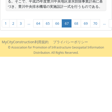
る。そこで、平成25年度豊川中央地区湛水防除事業計画に基
づき、豊川中央排水機場の実施設計一式を行うものである。
…
…
1
2
3
64
65
66
67
68
69
70
MyCityConstruction利用規約
プライバシーポリシー
© Association for Promotion of Infrastructure Geospatial Information
Distribution. All Rights Reserved.