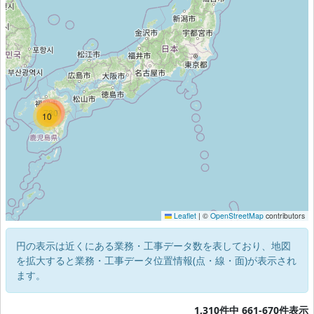
1219
780
10
Leaflet
|
©
OpenStreetMap
contributors
円の表示は近くにある業務・工事データ数を表しており、地図
を拡大すると業務・工事データ位置情報(点・線・面)が表示され
ます。
1,310件中 661-670件表示