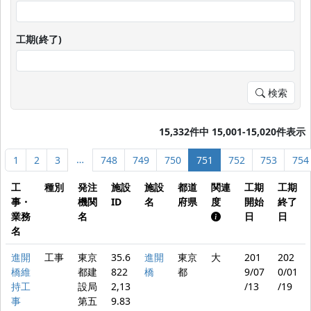
工期(終了)
検索
15,332件中 15,001-15,020件表示
…
1
2
3
748
749
750
751
752
753
754
工
種別
発注
施設
施設
都道
関連
工期
工期
事・
機関
ID
名
府県
度
開始
終了
業務
名
日
日
名
進開
工事
東京
35.6
進開
東京
大
201
202
橋維
都建
822
橋
都
9/07
0/01
持工
設局
2,13
/13
/19
事
第五
9.83