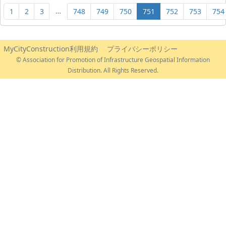
…
1
2
3
748
749
750
751
752
753
754
MyCityConstruction利用規約
プライバシーポリシー
© Association for Promotion of Infrastructure Geospatial Information
Distribution. All Rights Reserved.