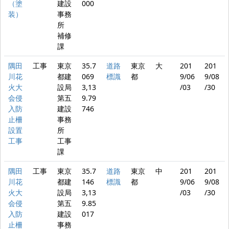
（塗
建設
000
装）
事務
所
補修
課
隅田
工事
東京
35.7
道路
東京
大
201
201
川花
都建
069
標識
都
9/06
9/08
火大
設局
3,13
/03
/30
会侵
第五
9.79
入防
建設
746
止柵
事務
設置
所
工事
工事
課
隅田
工事
東京
35.7
道路
東京
中
201
201
川花
都建
146
標識
都
9/06
9/08
火大
設局
3,13
/03
/30
会侵
第五
9.85
入防
建設
017
止柵
事務