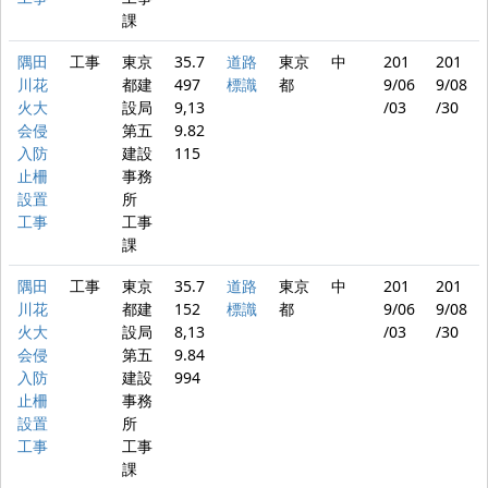
課
隅田
工事
東京
35.7
道路
東京
中
201
201
川花
都建
497
標識
都
9/06
9/08
火大
設局
9,13
/03
/30
会侵
第五
9.82
入防
建設
115
止柵
事務
設置
所
工事
工事
課
隅田
工事
東京
35.7
道路
東京
中
201
201
川花
都建
152
標識
都
9/06
9/08
火大
設局
8,13
/03
/30
会侵
第五
9.84
入防
建設
994
止柵
事務
設置
所
工事
工事
課