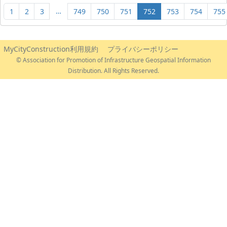
…
1
2
3
749
750
751
752
753
754
755
MyCityConstruction利用規約
プライバシーポリシー
© Association for Promotion of Infrastructure Geospatial Information
Distribution. All Rights Reserved.