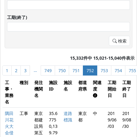
工期(終了)
検索
15,332件中 15,021-15,040件表示
…
1
2
3
749
750
751
752
753
754
755
工
種別
発注
施設
施設
都道
関連
工期
工期
事・
機関
ID
名
府県
度
開始
終了
業務
名
日
日
名
隅田
工事
東京
35.6
道路
東京
中
201
201
川花
都建
775
標識
都
9/06
9/08
火大
設局
0,13
/03
/30
会侵
第五
9.79