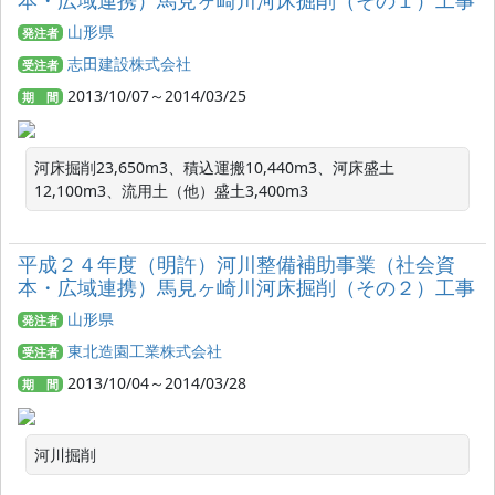
山形県
発注者
志田建設株式会社
受注者
2013/10/07～2014/03/25
期 間
河床掘削23,650m3、積込運搬10,440m3、河床盛土
12,100m3、流用土（他）盛土3,400m3
平成２４年度（明許）河川整備補助事業（社会資
本・広域連携）馬見ヶ崎川河床掘削（その２）工事
山形県
発注者
東北造園工業株式会社
受注者
2013/10/04～2014/03/28
期 間
河川掘削