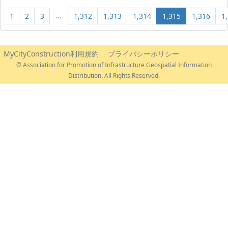
…
1
2
3
1,312
1,313
1,314
1,315
1,316
1
MyCityConstruction利用規約
プライバシーポリシー
© Association for Promotion of Infrastructure Geospatial Information
Distribution. All Rights Reserved.