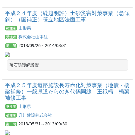
平成２４年度（繰越明許）土砂災害対策事業（急傾
斜）（国補正）笹立地区法面工事
山形県
発注者
株式会社山本組
受注者
2013/09/26～2014/03/31
期 間
落石防護網設置
平成２５年度道路施設長寿命化対策事業（地債・橋
梁補修）一般県道たらのき代鶴岡線 王祇橋 橋梁
補修工事
山形県
発注者
升川建設株式会社
受注者
2013/05/31～2013/09/30
期 間