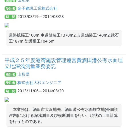
発注者
金子建設工業株式会社
受注者
2013/08/19～2014/03/28
期 間
道路拡幅工100m,車道舗装工1370m2,歩道舗装工140m2,縁石
工187m,防護柵工104.5m
平成２５年度港湾施設管理運営費酒田港公有水面埋
立地深浅測量業務委託
山形県
発注者
株式会社大和エンジニア
受注者
2013/11/06～2014/03/20
期 間
　本業務は、酒田市大浜地先、酒田港公有水面埋立地(外周護
岸内)における深浅測量及び横断測量を行い、現状の土量計算
を行うものである。