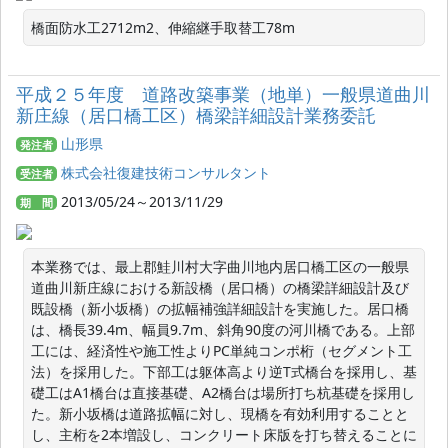
橋面防水工2712m2、伸縮継手取替工78m
平成２５年度 道路改築事業（地単）一般県道曲川
新庄線（居口橋工区）橋梁詳細設計業務委託
山形県
発注者
株式会社復建技術コンサルタント
受注者
2013/05/24～2013/11/29
期 間
本業務では、最上郡鮭川村大字曲川地内居口橋工区の一般県
道曲川新庄線における新設橋（居口橋）の橋梁詳細設計及び
既設橋（新小坂橋）の拡幅補強詳細設計を実施した。居口橋
は、橋長39.4m、幅員9.7m、斜角90度の河川橋である。上部
工には、経済性や施工性よりPC単純コンポ桁（セグメント工
法）を採用した。下部工は躯体高より逆T式橋台を採用し、基
礎工はA1橋台は直接基礎、A2橋台は場所打ち杭基礎を採用し
た。新小坂橋は道路拡幅に対し、現橋を有効利用することと
し、主桁を2本増設し、コンクリート床版を打ち替えることに