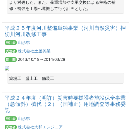
より対処した。また、荷重増加や支承交換による主桁の補
修・補強を工場へ運搬して行う計画とした。
平成２５年度河川整備単独事業（河川自然災害）押
切川河川改修工事
山形県
発注者
株式会社土屋興業
受注者
2013/10/18～2014/03/28
期 間
築堤工　盛土工　舗装工　
平成２４年度（明許）災害時要援護者施設保全事業
（急傾斜）槙代（２）（国補正）用地調査等事務委
託
山形県
発注者
株式会社大和エンジニア
受注者