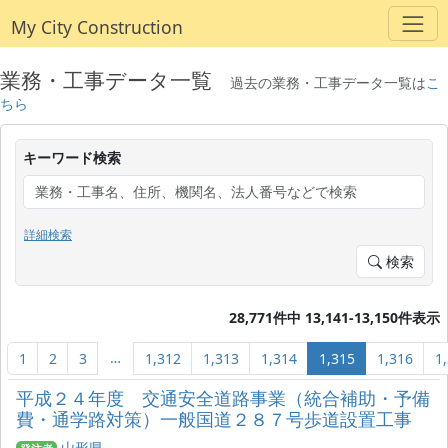
My City Construction
業務・工事データ一覧
過去の業務・工事データ一覧は
こ
ちら
キーワード検索
詳細検索
検索
28,771件中 13,141-13,150件表示
…
1
2
3
1,312
1,313
1,314
1,315
1,316
1
平成２４年度 交通安全道路事業（統合補助・予備
費・通学路対策）一般国道２８７号歩道設置工事
山形県