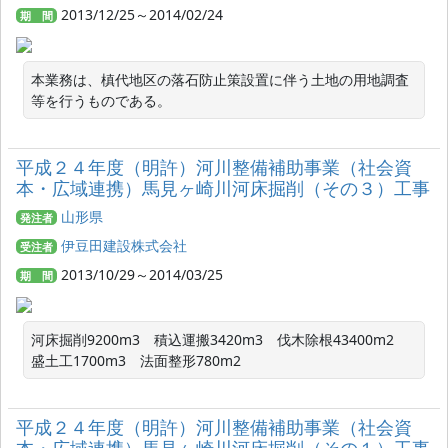
2013/12/25～2014/02/24
期 間
本業務は、槙代地区の落石防止策設置に伴う土地の用地調査
等を行うものである。
平成２４年度（明許）河川整備補助事業（社会資
本・広域連携）馬見ヶ崎川河床掘削（その３）工事
山形県
発注者
伊豆田建設株式会社
受注者
2013/10/29～2014/03/25
期 間
河床掘削9200m3　積込運搬3420m3　伐木除根43400m2　
盛土工1700m3　法面整形780m2
平成２４年度（明許）河川整備補助事業（社会資
本・広域連携）馬見ヶ崎川河床掘削（その１）工事