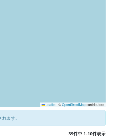
Leaflet
|
©
OpenStreetMap
contributors
されます。
39件中 1-10件表示