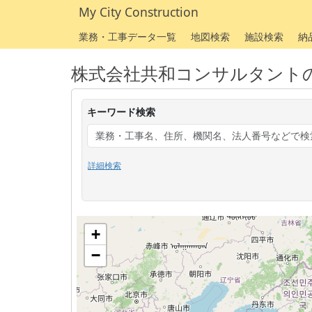
My City Construction
業務・工事データ一覧
地図検索
施設検索
納
株式会社共和コンサルタント
キーワード検索
詳細検索
+
−