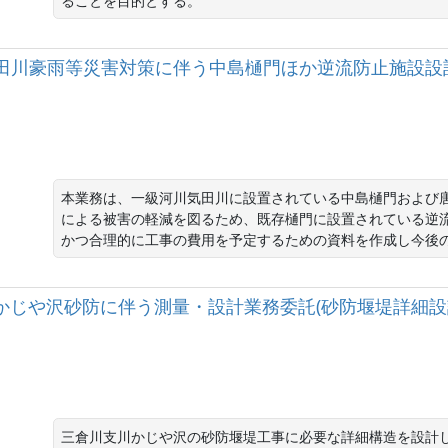
ることを目的とする。
級河川気田川豪雨等災害対策に伴う中島樋門ほか逆流防止施設
本業務は、一級河川気田川に設置されている中島樋門および
による被害の軽減を図るため、既存樋門に設置されている逆
かつ合理的に工事の費用を予定するための資料を作成し今後
川支川かじや沢砂防に伴う測量・設計業務委託(砂防堰堤詳細設計
三倉川支川かじや沢の砂防堰堤工事に必要な詳細構造を設計