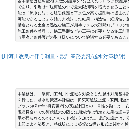
基本構造は法勾配2割の土羽護岸を5分立てのブロック積護岸
であり、引堤せず現河道の中で最大限河積を増大させること
能は「流水に対する堤防保護と平水位が高く掘削時の堀山の
可能であること」を踏まえ検討した結果、構造性、経済性、
構造となる土台と迅速な施工が期待できる大型間知ブロック積(
施工条件を整理し、施工手順などの工事に必要となる施工計
占用者と条件護岸の取り扱いについて協議する必要があるこ
河川安間川河川改良に伴う測量・設計業務委託(越水対策検討)
本業務は、一級河川安間川中流域を対象とした越水対策基本
を行った。越水対策基本計画は、JR東海道線上流～安間川遊水
プラン(令和6年3月変更)等の既往計画との一貫性を踏まえ
現況見合いでの河積拡大の図る短期対策の策定と効果検証を
果が得られるのかについても検討を加えた。堤詳細設計は、
土羽による築堤と、特殊堤による築堤の2構造形式に関する