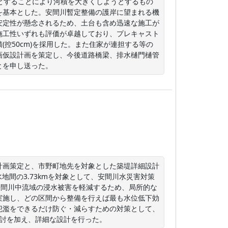
とすることにより河積を大きくしようとするもの
を基本とした。安間川暫定整備の護岸に望まれる機
安定性が懸念されるため、土台も含め迅速な施工が
施工性いずれも評価が卓越しており、プレキャスト
控50cm)を採用した。また住家が連担する等の
画仮設計画を策定し、今後道路橋梁、排水樋門樋管
とを申し送った。
計画策定と、市野町地先を対象とした築堤詳細設計
地間の3.73kmを対象として、安間川水災害対策
、安間川中流域の浸水被害を軽減するため、局所的な
実施し、どの区間から整備を行えば最も水位低下効
氾濫をできるだけ防ぐ・減らすための対策として、
検討を加え、詳細な設計を行った。