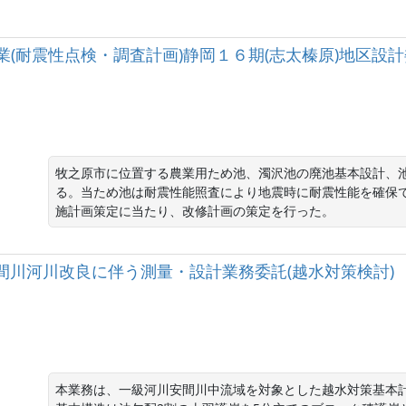
(耐震性点検・調査計画)静岡１６期(志太榛原)地区設
牧之原市に位置する農業用ため池、濁沢池の廃池基本設計、
る。当ため池は耐震性能照査により地震時に耐震性能を確保
施計画策定に当たり、改修計画の策定を行った。
河川安間川河川改良に伴う測量・設計業務委託(越水対策検討)
本業務は、一級河川安間川中流域を対象とした越水対策基本