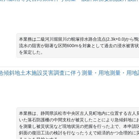
本業務は二級河川堀留川の蜆塚排水路合流点(2.3k+0.0)から鴨
流水の阻害が顕著な区間600mを対象として過去の浸水被害
を策定した。
古人見中組急傾斜地土木施設災害調査に伴う測量・用地測量・用
本業務は、静岡県浜松市中央区古人見町地内に位置する古人
いた落石防護柵の中間支柱が被災したことにより急傾斜地に
を測量し被災状況など現地状況の把握を行った上で、本申請
斜面の復旧工法の検討を行なったうえで経済的かつ合理的に