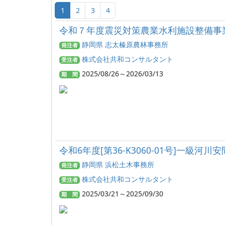
1
2
3
4
令和７年度震災対策農業水利施設整備事業
静岡県 志太榛原農林事務所
発注者
株式会社共和コンサルタント
受注者
2025/08/26～2026/03/13
期 間
令和6年度[第36-K3060-01号]一級
静岡県 浜松土木事務所
発注者
株式会社共和コンサルタント
受注者
2025/03/21～2025/09/30
期 間