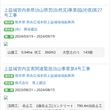
上益城管内単県治山県営(自然災)事業(臨河債)第27
号工事
熊本県 県央広域本部上益城地域振興局
発注者
(有) 興栄建設
受注者
2024/03/19～2024/09/19
期 間
山腹工　0.04ha  伏工　360m2　　大型土のう　143個　
上益城管内災害関連緊急治山事業第4号工事
熊本県 県央広域本部上益城地域振興局
発注者
株式会社 尾上建設
受注者
2023/08/21～2024/08/15
期 間
渓間工:　谷止工　2個谷止工(コンクリート　790.4m3)谷止工