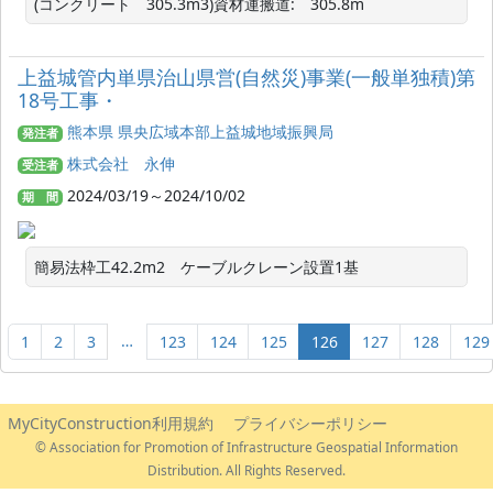
(コンクリート　305.3m3)資材運搬道:　305.8m
上益城管内単県治山県営(自然災)事業(一般単独積)第
18号工事・
熊本県 県央広域本部上益城地域振興局
発注者
株式会社 永伸
受注者
2024/03/19～2024/10/02
期 間
簡易法枠工42.2m2　ケーブルクレーン設置1基
…
1
2
3
123
124
125
126
127
128
129
MyCityConstruction利用規約
プライバシーポリシー
© Association for Promotion of Infrastructure Geospatial Information
Distribution. All Rights Reserved.