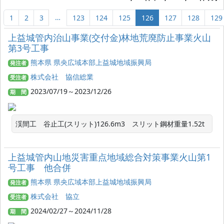
…
1
2
3
123
124
125
126
127
128
129
上益城管内治山事業(交付金)林地荒廃防止事業火山
第3号工事
熊本県 県央広域本部上益城地域振興局
発注者
株式会社 協信総業
受注者
2023/07/19～2023/12/26
期 間
渓間工　谷止工(スリット)126.6m3　スリット鋼材重量1.52t
上益城管内山地災害重点地域総合対策事業火山第1
号工事 他合併
熊本県 県央広域本部上益城地域振興局
発注者
株式会社 協立
受注者
2024/02/27～2024/11/28
期 間