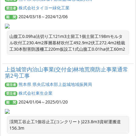
株式会社タイヨー緑化工業
受注者
2024/03/18～2024/12/06
期 間
山腹工0.09ha法切り工121m3土留工1個土留工198mモルタ
ル吹付工230.4m2厚層基材吹付工492.9m2伏工272.4m2植栽
工30本獣害防護柵工220m仮設工1式山腹工0.01ha伏工60m2
上益城管内治山事業(交付金)林地荒廃防止事業通常
第2号工事
熊本県 県央広域本部上益城地域振興局
発注者
株式会社東生企業
受注者
2024/01/04～2025/01/20
期 間
渓間工谷止工1個谷止工(コンクリート)223.8m3資材運搬道
156.3m