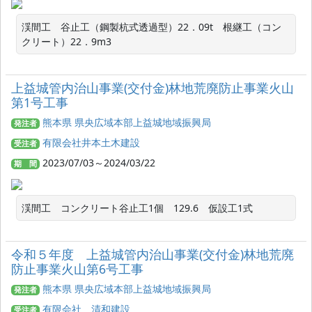
渓間工　谷止工（鋼製杭式透過型）22．09t　根継工（コン
クリート）22．9m3
上益城管内治山事業(交付金)林地荒廃防止事業火山
第1号工事
熊本県 県央広域本部上益城地域振興局
発注者
有限会社井本土木建設
受注者
2023/07/03～2024/03/22
期 間
渓間工　コンクリート谷止工1個　129.6　仮設工1式
令和５年度 上益城管内治山事業(交付金)林地荒廃
防止事業火山第6号工事
熊本県 県央広域本部上益城地域振興局
発注者
有限会社 清和建設
受注者