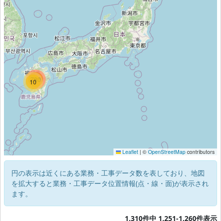
1219
780
10
Leaflet
|
©
OpenStreetMap
contributors
円の表示は近くにある業務・工事データ数を表しており、地図
を拡大すると業務・工事データ位置情報(点・線・面)が表示され
ます。
1,310件中 1,251-1,260件表示