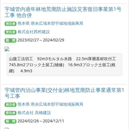
宇城管内過年林地荒廃防止施設災害復旧事業第1号
工事 他合併
熊本県 県央広域本部宇城地域振興局
発注者
株式会社西村建設
受注者
2023/02/27～2024/02/29
期 間
山腹工法切工　92m3モルタル水路　22.5m厚層基材吹付工　
745.8m2ブロック土留工(補修)　16.9m3ブロック土留工(根
継)　  4.9m3
宇城管内治山事業(交付金)林地荒廃防止事業通常第1
号工事
熊本県 県央広域本部宇城地域振興局
発注者
株式会社 高橋建設
受注者
2024/02/26～2024/12/11
期 間