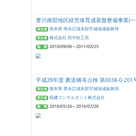
豊川南部地区経営体育成基盤整備事業(一般
熊本県 県央広域本部宇城地域振興局
発注者
株式会社 田中鉄工所
受注者
2010/09/06～2011/03/25
期 間
平成28年度 農道橋等点検 第0038-0
熊本県 県央広域本部宇城地域振興局
発注者
双建コンサルタント株式会社
受注者
2016/05/26～2016/07/20
期 間