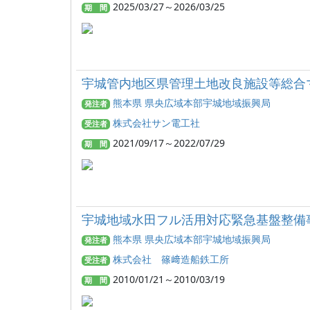
2025/03/27～2026/03/25
期 間
宇城管内地区県管理土地改良施設等総合
熊本県 県央広域本部宇城地域振興局
発注者
株式会社サン電工社
受注者
2021/09/17～2022/07/29
期 間
宇城地域水田フル活用対応緊急基盤整備
熊本県 県央広域本部宇城地域振興局
発注者
株式会社 篠﨑造船鉄工所
受注者
2010/01/21～2010/03/19
期 間