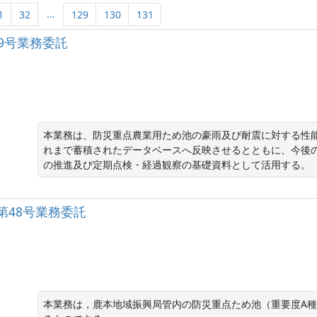
…
1
32
129
130
131
9号業務委託
本業務は、防災重点農業用ため池の豪雨及び耐震に対する性
れまで蓄積されたデータベースへ反映させるとともに、今後
の推進及び定期点検・経過観察の基礎資料として活用する。
第48号業務委託
本業務は，鹿本地域振興局管内の防災重点ため池（重要度A種