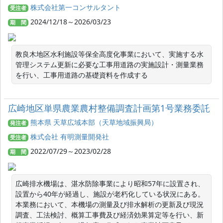
株式会社第一コンサルタント
受注者
2024/12/18～2026/03/23
期 間
教良木地区水利施設等保全高度化事業において、実施する水
管理システム更新に必要な工事用道路の実施設計・測量業務
を行い、工事用道路の基礎資料を作成する
広崎地区単県農業農村整備調査計画第1号業務委託
熊本県 天草広域本部（天草地域振興局）
発注者
株式会社 有明測量開発社
受注者
2022/07/29～2023/02/28
期 間
広崎排水機場は、湛水防除事業により昭和57年に設置され、
設置から40年が経過し、施設が老朽化している状況にある。
本業務において、本機場の測量及び排水解析の更新及び現況
調査、工法検討、概算工事費及び経済効果算定等を行い、新