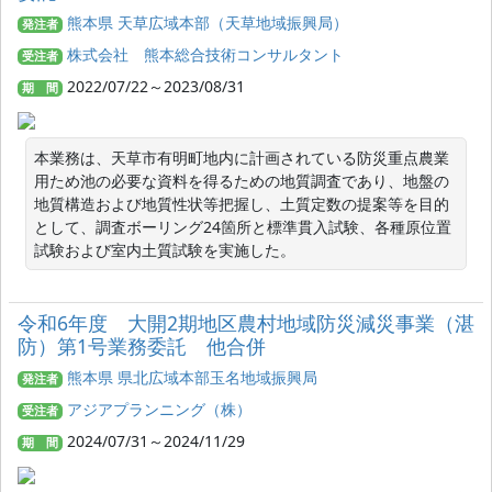
熊本県 天草広域本部（天草地域振興局）
発注者
株式会社 熊本総合技術コンサルタント
受注者
2022/07/22～2023/08/31
期 間
本業務は、天草市有明町地内に計画されている防災重点農業
用ため池の必要な資料を得るための地質調査であり、地盤の
地質構造および地質性状等把握し、土質定数の提案等を目的
として、調査ボーリング24箇所と標準貫入試験、各種原位置
試験および室内土質試験を実施した。
令和6年度 大開2期地区農村地域防災減災事業（湛
防）第1号業務委託 他合併
熊本県 県北広域本部玉名地域振興局
発注者
アジアプランニング（株）
受注者
2024/07/31～2024/11/29
期 間