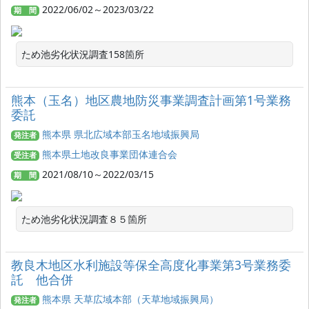
2022/06/02～2023/03/22
期 間
ため池劣化状況調査158箇所
熊本（玉名）地区農地防災事業調査計画第1号業務
委託
熊本県 県北広域本部玉名地域振興局
発注者
熊本県土地改良事業団体連合会
受注者
2021/08/10～2022/03/15
期 間
ため池劣化状況調査８５箇所
教良木地区水利施設等保全高度化事業第3号業務委
託 他合併
熊本県 天草広域本部（天草地域振興局）
発注者