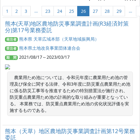
…
…
1
2
3
23
24
25
26
27
28
29
熊本(天草)地区農地防災事業調査計画(R3経済対策
分)第17号業務委託
熊本県 天草広域本部（天草地域振興局）
発注者
熊本県土地改良事業団体連合会
受注者
2021/08/17～2023/03/17
期 間
　農業用ため池については、令和元年度に農業用ため池の管
理及び保全に関する法律、令和3年度に防災重点農業用ため池
に係る防災工事等を推進するための特別措置法が施行され、
防災重点農業用ため池の計画的な取り組みが重要となってい
る。 本業務では、防災重点農業用ため池の劣化状況評価を実
施するものである。
熊本（天草）地区農地防災事業調査計画第12号業務
委託