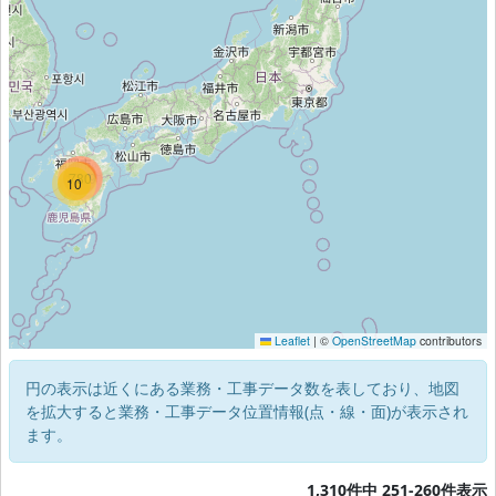
1219
780
10
Leaflet
|
©
OpenStreetMap
contributors
円の表示は近くにある業務・工事データ数を表しており、地図
を拡大すると業務・工事データ位置情報(点・線・面)が表示され
ます。
1,310件中 251-260件表示