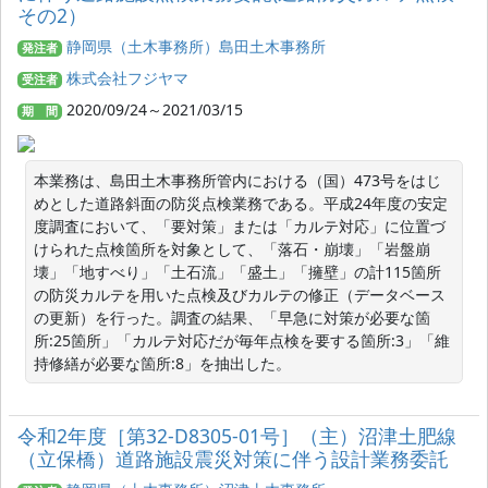
その2）
静岡県（土木事務所）島田土木事務所
発注者
株式会社フジヤマ
受注者
2020/09/24～2021/03/15
期 間
本業務は、島田土木事務所管内における（国）473号をはじ
めとした道路斜面の防災点検業務である。平成24年度の安定
度調査において、「要対策」または「カルテ対応」に位置づ
けられた点検箇所を対象として、「落石・崩壊」「岩盤崩
壊」「地すべり」「土石流」「盛土」「擁壁」の計115箇所
の防災カルテを用いた点検及びカルテの修正（データベース
の更新）を行った。調査の結果、「早急に対策が必要な箇
所:25箇所」「カルテ対応だが毎年点検を要する箇所:3」「維
持修繕が必要な箇所:8」を抽出した。
令和2年度［第32‐D8305‐01号］（主）沼津土肥線
（立保橋）道路施設震災対策に伴う設計業務委託