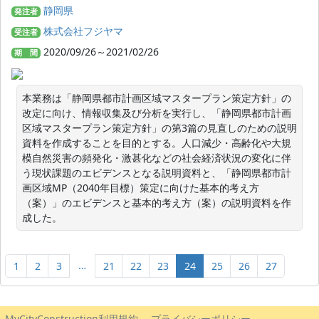
静岡県
発注者
株式会社フジヤマ
受注者
2020/09/26～2021/02/26
期 間
本業務は「静岡県都市計画区域マスタープラン策定方針」の
改定に向け、情報収集及び分析を実行し、「静岡県都市計画
区域マスタープラン策定方針」の第3篇の見直しのための説明
資料を作成することを目的とする。人口減少・高齢化や大規
模自然災害の頻発化・激甚化などの社会経済状況の変化に伴
う現状課題のエビデンスとなる説明資料と、「静岡県都市計
画区域MP（2040年目標）策定に向けた基本的考え方
（案）」のエビデンスと基本的考え方（案）の説明資料を作
成した。
…
1
2
3
21
22
23
24
25
26
27
MyCityConstruction利用規約
プライバシーポリシー