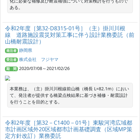
化に必要な補修及び耐震補強について対策検討を行うもので
ある。
令和2年度［第32‐D8315‐01号］（主）掛川川根
線 道路施設震災対策工事に伴う設計業務委託（前
山橋耐震設計）
静岡県
発注者
株式会社 フジヤマ
受注者
2020/07/08～2021/02/26
期 間
本業務は、（主）掛川川根線前山橋（橋長 L=82.1m）におい
て、発注者が提供する橋梁点検結果に基づき補修・耐震設計
を行うことを目的とする。
令和2年度［第32－C1400－01号］東駿河湾広域都
市計画区域外20区域都市計画基礎調査（区域MP策
定方針改訂）業務委託