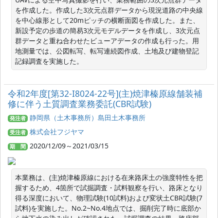
を作成した。作成した3次元点群データから現況道路の中央線
を中心線形として20mピッチの横断面図を作成した。また、
新設予定の歩道の簡易3次元モデルデータを作成し、3次元点
群データと重ね合わせたビューアデータの作成も行った。用
地測量では、公図転写、転写連続図作成、土地及び建物登記
記録調査を実施した。
令和2年度[第32-I8024-22号](主)焼津榛原線舗装補
修に伴う土質調査業務委託(CBR試験)
静岡県（土木事務所）島田土木事務所
発注者
株式会社フジヤマ
受注者
2020/12/09～2021/03/15
期 間
本業務は、(主)焼津榛原線における在来路床土の強度特性を把
握するため、4箇所で試掘調査・試料観察を行い、路床となり
得る深度において、物理試験(10試料)および変状土CBR試験(7
試料)を実施した。No.2~No.4地点では、掘削完了時に底部か