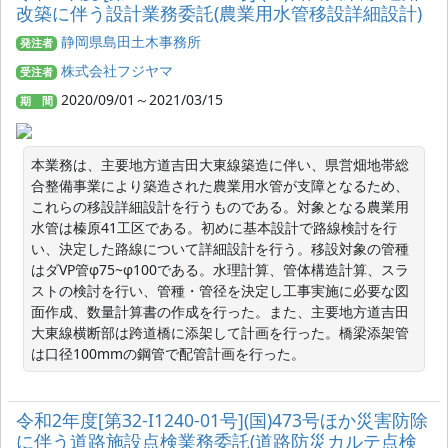
改築に伴う設計業務委託(農業用水管移設詳細設計)
静岡県島田土木事務所
発注者
株式会社フジヤマ
受注者
2020/09/01～2021/03/15
期 間
本業務は、主要地方道吉田大東線築造に伴い、県営畑地帯総
合整備事業により築造された農業用水管が支障となるため、
これらの移設詳細設計を行うものである。対象となる農業用
水管は榛原41工区である。初めに基本設計で路線検討を行
い、決定した路線について詳細設計を行う。移設対象の管種
はダVP管φ75~φ100である。水理計算、管体構造計算、スラ
ストの検討を行い、管種・管径を決定し工事実施に必要な図
面作成、数量計算書の作成を行った。また、主要地方道吉田
大東線横断部は跨道橋に添架して計画を行った。橋梁添架管
は口径100mmの鋼管で配管計画を行った。
令和2年度[第32-I1240-01号](国)473号ほか災害防除
に伴う道路施設点検業務委託(道路防災カルテ点検