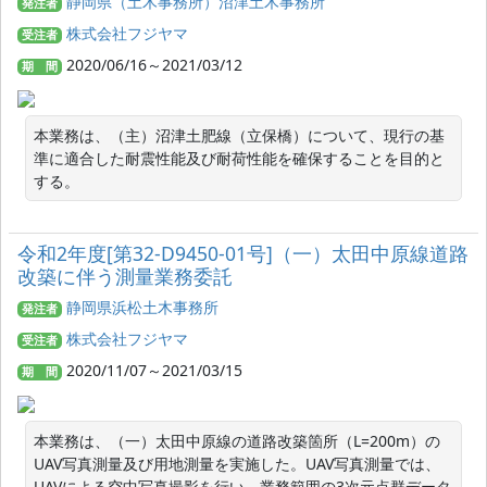
静岡県（土木事務所）沼津土木事務所
発注者
株式会社フジヤマ
受注者
2020/06/16～2021/03/12
期 間
本業務は、（主）沼津土肥線（立保橋）について、現行の基
準に適合した耐震性能及び耐荷性能を確保することを目的と
する。
令和2年度[第32-D9450-01号]（一）太田中原線道路
改築に伴う測量業務委託
静岡県浜松土木事務所
発注者
株式会社フジヤマ
受注者
2020/11/07～2021/03/15
期 間
本業務は、（一）太田中原線の道路改築箇所（L=200m）の
UAV写真測量及び用地測量を実施した。UAV写真測量では、
UAVによる空中写真撮影を行い、業務範囲の3次元点群データ