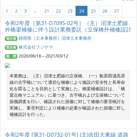
…
1
2
3
21
22
23
24
25
26
27
令和2年度［第31‐D7095‐02号］（主）沼津土肥線
外橋梁補修に伴う設計業務委託（立保橋外補修設計
静岡県（土木事務所）沼津土木事務所
発注者
株式会社フジヤマ
受注者
2020/06/16～2021/03/12
期 間
本業務は、（主）沼津土肥線の立保橋、（一）船原西浦高原
線の古宇橋について適切な補修により施設の安全性と長寿命
化を図ることを目的として実施した。橋梁補修設計は、「橋
梁点検マニュアル」に基づき、古宇橋および立保橋について
損傷調査を行い、確認された損傷に対して補修の要否検討を
実施し、要否判定により補修の必要が確認された損傷に対し
補修設計を行った。
令和2年度 [第31-D0732-01号] (主)吉田大東線 道路