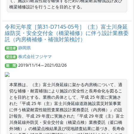
て、施設の耐震性能を確保するための橋梁耐震補強設計及び
橋梁補修設計を行うことを目的とする。
令和元年度［第31-D7145-05号］（主）富士川身延
線防災・安全交付金（橋梁補修）に伴う設計業務委
託（内房橋補修・補強対策検討）
静岡県
発注者
株式会社フジヤマ
受注者
2019/11/14～2021/02/26
期 間
本業務は、（主）富士川身延線に架かる内房橋について、適
切な補修・耐震補強により施設の安全性と長寿命化を図るこ
とを目的とする。業務の具体として、平成 25 年度に実施さ
れた『平成 25 年（主）富士川身延線道路施設震災対策事業
に伴う橋梁耐震性能照査業務設計業務委託（内房橋）』の設
計報告、平成 29 年度に実施された『平成 29 年度（主）富士
川身延線外防災・安全交付金（橋梁点検）業務委託（釜口橋
外3橋）』の橋梁点検結果及び現地踏査結果に基づき、長寿命