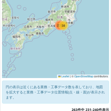
239
271
38
Leaflet
|
©
OpenStreetMap
contributors
円の表示は近くにある業務・工事データ数を表しており、地図
を拡大すると業務・工事データ位置情報(点・線・面)が表示され
ます。
263件中 231-240件表示