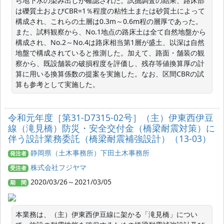
ら地下水の染み出しが確認された。試掘調査の結果、路床部
は礫質土およびCBR=1％程度の粘性土または砂質土によって
構成され、これらの土層は0.3m～0.6m程の層厚であった。
また、試料観察から、No.1地点の路床土は全て自然地盤から
構成され、No.2～No.4は路床相当第1層が盛土、以深は自然
地盤で構成されていると推測した。加えて、路面・舗装の観
察から、既設舗装の破損程度を評価し、残存等値換算厚の計
算に用いる換算係数の提案を実施した。なお、区間CBRの試
算も参考として実施した。
令和元年度［第31-D7315-02号］（主）伊東西伊豆
線（滝見橋）防災・安全交付金（橋梁耐震対策）に
伴う設計業務委託（橋梁耐震補強設計）（13-03）
静岡県（土木事務所）下田土木事務所
発注者
株式会社フジヤマ
受注者
2020/03/26～2021/03/05
期 間
本業務は、（主）伊東西伊豆線に架かる「滝見橋」につい