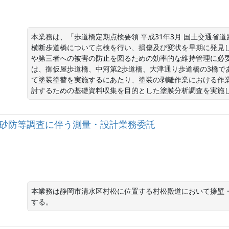
本業務は、「歩道橋定期点検要領 平成31年3月 国土交通省
横断歩道橋について点検を行い、損傷及び変状を早期に発見
や第三者への被害の防止を図るための効率的な維持管理に必
は、御仮屋歩道橋、中河第2歩道橋、大津通り歩道橋の3橋で
て塗装塗替を実施するにあたり、塗装の剥離作業における作
討するための基礎資料収集を目的とした塗膜分析調査を実施
松殿道砂防等調査に伴う測量・設計業務委託
本業務は静岡市清水区村松に位置する村松殿道において擁壁
する。