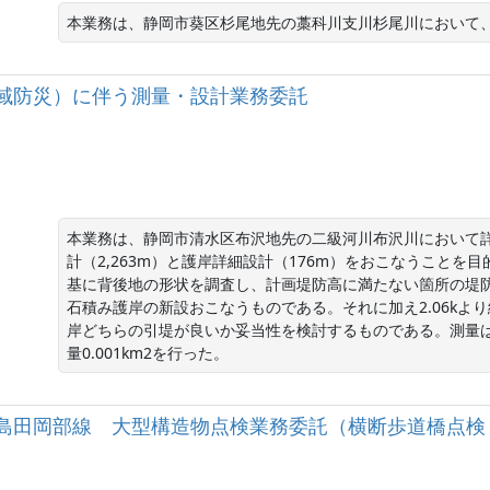
本業務は、静岡市葵区杉尾地先の藁科川支川杉尾川において
域防災）に伴う測量・設計業務委託
本業務は、静岡市清水区布沢地先の二級河川布沢川において
計（2,263m）と護岸詳細設計（176m）をおこなうこと
基に背後地の形状を調査し、計画堤防高に満たない箇所の堤
石積み護岸の新設おこなうものである。それに加え2.06kよ
岸どちらの引堤が良いか妥当性を検討するものである。測量
量0.001km2を行った。
 （一）島田岡部線 大型構造物点検業務委託（横断歩道橋点検