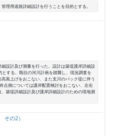
、管理用道路詳細設計を行うことを目的とする。
詳細設計及び測量を行った。設計は築堤護岸詳細設
を目的とする。既往の河川計画を踏襲し、現況調査を
防高嵩上げをおこない、また支川のバック堤に伴う
り終点側については護岸配置検討をおこない、左右
は、築堤詳細設計及び護岸詳細設計のための現地測
 その2）