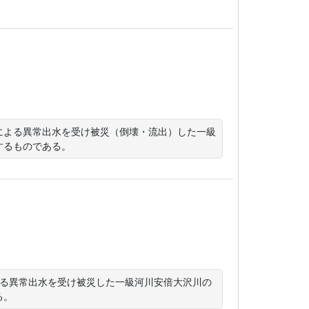
5 号による異常出水を受け被災（倒壊・流出）した一級
するものである。
による異常出水を受け被災した一級河川安倍大沢川の
る。