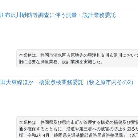
津川支川布沢川砂防等調査に伴う測量・設計業務委託
本業務は、静岡市清水区吉原地先の興津川支川布沢川において
旧に必要な測量業務、設計業務を実施した。
（主）吉田大東線ほか 橋梁点検業務委託（牧之原市内その2）
本業務は、静岡県及び県内市町が管理する橋梁の損傷及び変
通を確保するとともに、沿道や第三者への被害の防止を図る
版　令和2年4月　静岡県交通基盤部道路局道路整備課」（以