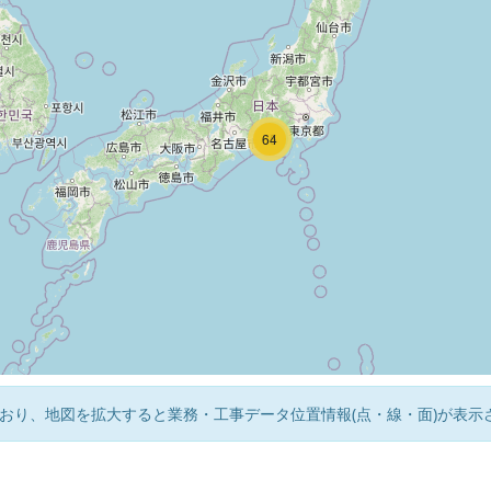
7
55
64
おり、地図を拡大すると業務・工事データ位置情報(点・線・面)が表示