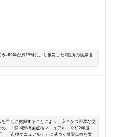
令和4年台風15号により被災した2箇所の護岸復
状を早期に把握することにより、安全かつ円滑な交
ため、「静岡県橋梁点検マニュアル　令和2年度
下　「点検マニュアル」）に基づく橋梁点検を実