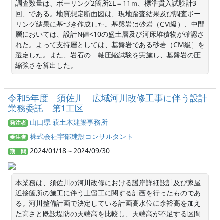
調査数量は、ボーリング2箇所ΣL＝11ｍ、標準貫入試験計3
回、である。地質想定断面図は、現地踏査結果及び調査ボー
リング結果に基づき作成した。基盤岩は砂岩（CM級）、中間
層においては、設計N値<10の盛土層及び河床堆積物が確認さ
れた。よって支持層としては、基盤岩である砂岩（CM級）を
選定した。また、岩石の一軸圧縮試験を実施し、基盤岩の圧
縮強さを算出した。
令和5年度 須佐川 広域河川改修工事に伴う設計
業務委託 第1工区
山口県 萩土木建築事務所
発注者
株式会社宇部建設コンサルタント
受注者
2024/01/18～2024/09/30
期 間
本業務は、須佐川の河川改修における護岸詳細設計及び家屋
近接箇所の施工に伴う土留工に関する計画を行ったものであ
る。河川整備計画で決定している計画高水位に余裕高を加え
た高さと既設堤防の天端高を比較し、天端高が不足する区間