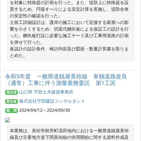
を対象に特殊提の計画を行った。また、堤防上に特殊提を設
置するため、円弧すべりによる安定計算を実施し、堤防全体
の安定性の確認を行った。

土留工詳細設計は、護岸の施工において近接する家屋への影
響を小さくするため、切梁式鋼矢板による仮設工の設計を行
った。鋼矢板打設に必要な施工ヤード及び工事用道路の計画
を併せて行った。

各設計の設計条件、検討内容及び図面・数量計算書を取りま
とめた。
令和5年度 一般県道銭屋美祢線 単独道路改良
（通常）工事に伴う測量業務委託 第1工区
山口県 宇部土木建築事務所
発注者
株式会社宇部建設コンサルタント
受注者
2024/04/12～2024/09/30
期 間
本業務は、美祢市秋芳町流田地内における一般県道銭屋美祢
線及び主要地方道下関美祢線の供用開始に関する資料作成及