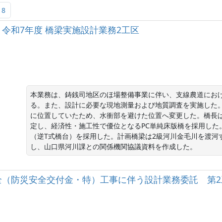
18
 令和7年度 橋梁実施設計業務2工区
本業務は、鋳銭司地区のほ場整備事業に伴い、支線農道にお
る。また、設計に必要な現地測量および地質調査を実施した
に位置していたため、水衝部を避けた位置へ変更した。橋長は
定し、経済性・施工性で優位となるPC単純床版橋を採用した
（逆T式橋台）を採用した。計画橋梁は2級河川金毛川を渡河
し、山口県河川課との関係機関協議資料を作成した。
全（防災安全交付金・特）工事に伴う設計業務委託 第2