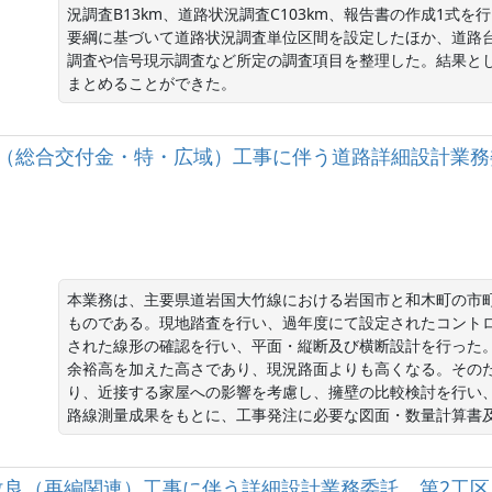
況調査B13km、道路状況調査C103km、報告書の作成1式
要綱に基づいて道路状況調査単位区間を設定したほか、道路
調査や信号現示調査など所定の調査項目を整理した。結果と
まとめることができた。
良（総合交付金・特・広域）工事に伴う道路詳細設計業務
本業務は、主要県道岩国大竹線における岩国市と和木町の市
ものである。現地踏査を行い、過年度にて設定されたコント
された線形の確認を行い、平面・縦断及び横断設計を行った
余裕高を加えた高さであり、現況路面よりも高くなる。その
り、近接する家屋への影響を考慮し、擁壁の比較検討を行い
路線測量成果をもとに、工事発注に必要な図面・数量計算書
改良（再編関連）工事に伴う詳細設計業務委託 第2工区