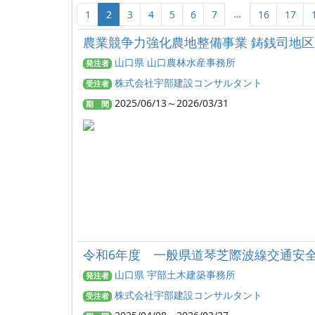
…
1
2
3
4
5
6
7
16
17
農業競争力強化農地整備事業 鋳銭司地区
山口県 山口農林水産事務所
発注者
株式会社宇部建設コンサルタント
受注者
2025/06/13～2026/03/31
期 間
令和6年度 一般県道琴芝際波線交通安
山口県 宇部土木建築事務所
発注者
株式会社宇部建設コンサルタント
受注者