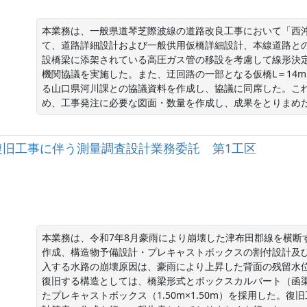
本業務は、一般県道琴芝際波線の道路改良工事において「西
て、道路詳細設計および一般供用仮橋詳細設計、本線道路と
設橋梁に添架されている高圧ガス管の移設を考慮して線形決
機関協議を実施した。また、迂回路の一部となる仮橋L＝14
る山口県河川課との協議資料を作成し、協議に同席した。こ
め、工事発注に必要な図面・数量を作成し、成果をとりまめ
復旧工事に伴う測量調査設計業務委託 第1工区
本業務は、令和7年8月豪雨により崩壊した津布田郡線を横断
作成、構造物予備設計・プレキャストボックスの割付設計及
入する水路の崩壊原因は、豪雨により上昇した背面の残留水
復旧する構造としては、橋梁形式とボックスカルバート（函
たプレキャストボックス（1.50m×1.50m）を採用した。