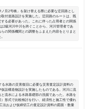
沖ノ旦2号橋」を架け替える際に必要な迂回路とし
の取付道路設計を実施した。迂回路のルートは、既
定する必要があった。これに伴った占用者との関係
mは2級河川中川を跨ぐことから、河川管理者であ
れらの関係機関との調整をふまえた内容をとりまと
た。
する水路の災害復旧に必要な災害査定設計資料の
び仮設構造物設計を実施したものである。河川に流
位と流水による水路基礎部の洗掘であった。水路を
渠）形式で比較検討を行い、経済性と施工性で優れ
復旧工法および仮締切工の査定設計資料の図面・数量