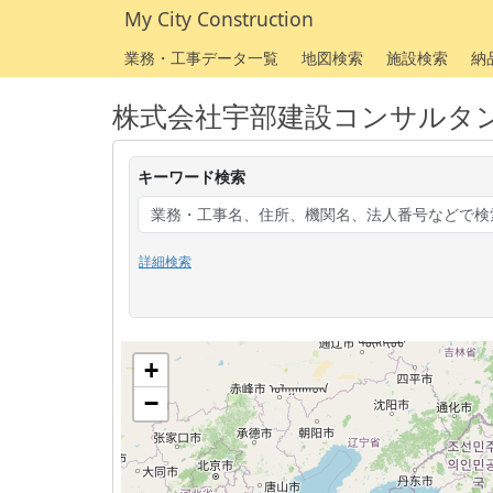
My City Construction
業務・工事データ一覧
地図検索
施設検索
納
株式会社宇部建設コンサルタ
キーワード検索
詳細検索
+
−