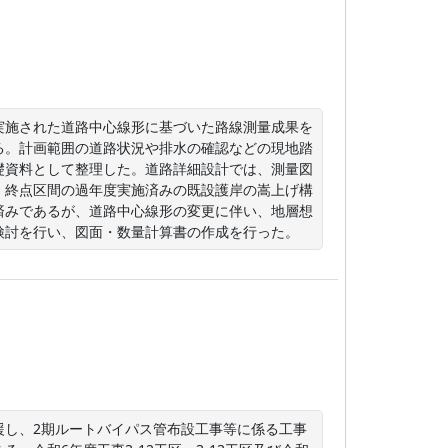
実施された道路中心線形に基づいた路線測量成果を
る。計画範囲の道路状況や排水の確認などの現地踏
礎資料として整理した。道路詳細設計では、測量図
、終点区間の過年度実施済みの既設護岸の嵩上げ構
済みであるが、道路中心線形の変更に伴い、地層想
検討を行い、図面・数量計算書の作成を行った。
援し、2期ルートバイパス管布設工事等に係る工事