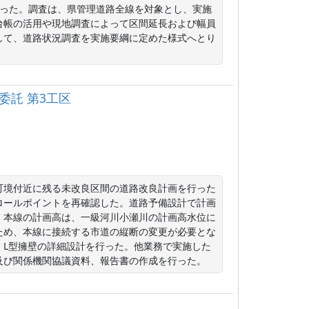
を行った。調査は、県管理道路全線を対象とし、実施
台帳の活用や現地調査によって区間延長および幅員
して、道路状況調査を実施要綱に定めた様式へとり
委託 第3工区
町境付近に残る未改良区間の道路改良計画を行った
ロールポイントを再確認した。道路予備設計で計画
。本線の計画高は、一級河川小瀬川の計画高水位に
ため、本線に接続する市道の縦断の変更が必要とな
、L型擁壁の詳細設計を行った。他業務で実施した
及び関係機関協議資料、報告書の作成を行った。