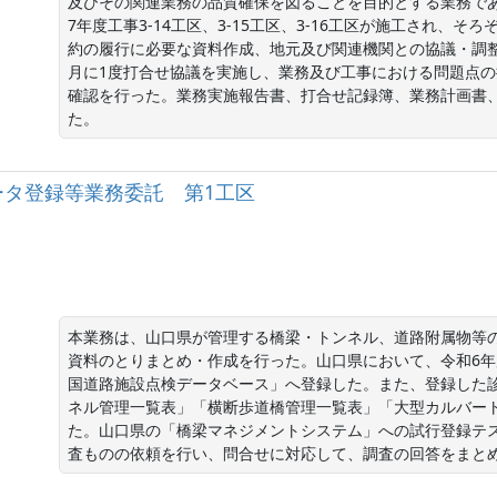
及びその関連業務の品質確保を図ることを目的とする業務である。
7年度工事3-14工区、3-15工区、3-16工区が施工され、
約の履行に必要な資料作成、地元及び関連機関との協議・調
月に1度打合せ協議を実施し、業務及び工事における問題点
確認を行った。業務実施報告書、打合せ記録簿、業務計画書
た。
ータ登録等業務委託 第1工区
本業務は、山口県が管理する橋梁・トンネル、道路附属物等
資料のとりまとめ・作成を行った。山口県において、令和6年
国道路施設点検データベース」へ登録した。また、登録した
ネル管理一覧表」「横断歩道橋管理一覧表」「大型カルバー
た。山口県の「橋梁マネジメントシステム」への試行登録テ
査ものの依頼を行い、問合せに対応して、調査の回答をまと