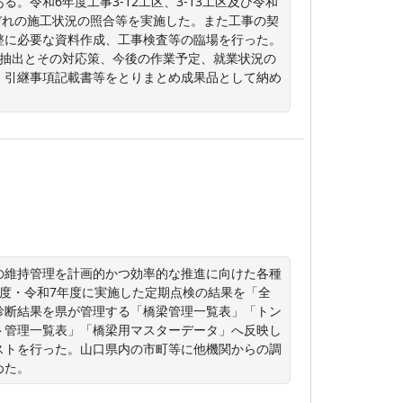
令和6年度工事3-12工区、3-13工区及び令和
そろぞれの施工状況の照合等を実施した。また工事の契
整に必要な資料作成、工事検査等の臨場を行った。
の抽出とその対応策、今後の作業予定、就業状況の
、引継事項記載書等をとりまとめ成果品として納め
の維持管理を計画的かつ効率的な推進に向けた各種
度・令和7年度に実施した定期点検の結果を「全
診断結果を県が管理する「橋梁管理一覧表」「トン
ト管理一覧表」「橋梁用マスターデータ」へ反映し
ストを行った。山口県内の市町等に他機関からの調
めた。