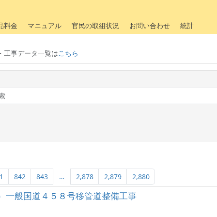
品料金
マニュアル
官民の取組状況
お問い合わせ
統計
・工事データ一覧は
こちら
…
1
842
843
2,878
2,879
2,880
）一般国道４５８号移管道整備工事