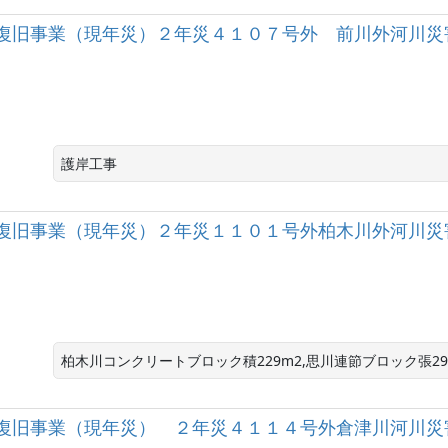
復旧事業（現年災）２年災４１０７号外 前川外河川災
護岸工事
復旧事業（現年災）２年災１１０１号外柏木川外河川災
柏木川コンクリートブロック積229m2,思川連節ブロック張29
復旧事業（現年災） ２年災４１１４号外倉津川河川災