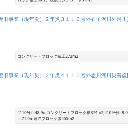
復旧事業（現年災）２年災３１１６号外石子沢川外河川
コンクリートブロック積工272m2
復旧事業（現年災）２年災４１１０号外思川河川災害復
4110号L=48.9mコンクリートブロック積374m2,4109号L
L=71.0m連節ブロック張555m2