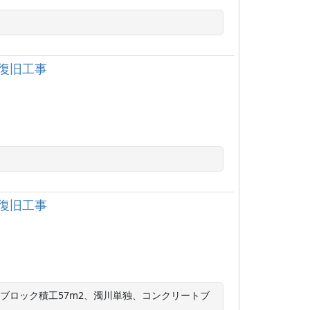
復旧工事
復旧工事
ブロック積工57m2、濁川単独、コンクリートブ