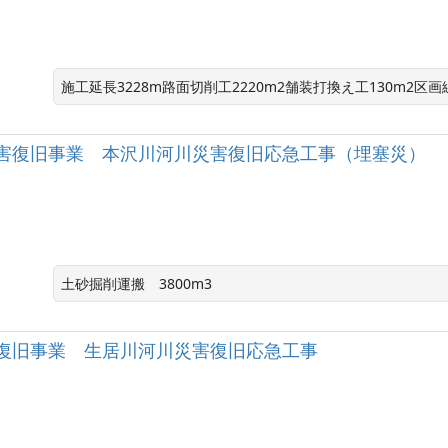
施工延長3228m路面切削工2220m2舗装打換え工130m2区画線
害復旧事業 本沢川河川災害復旧応急工事（埋塞災）
土砂掘削運搬　3800m3
復旧事業 生居川河川災害復旧応急工事