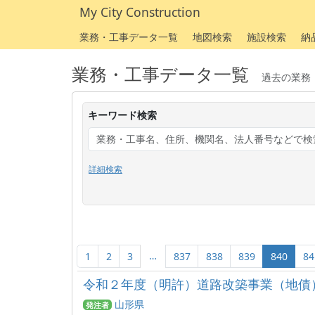
My City Construction
業務・工事データ一覧
地図検索
施設検索
納
業務・工事データ一覧
過去の業務
キーワード検索
詳細検索
…
1
2
3
837
838
839
840
84
令和２年度（明許）道路改築事業（地債
山形県
発注者