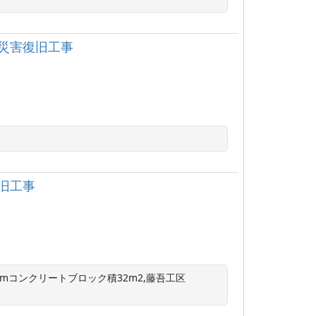
災害復旧工事
旧工事
=9.0mコンクリートブロック積32m2,藤吾工区