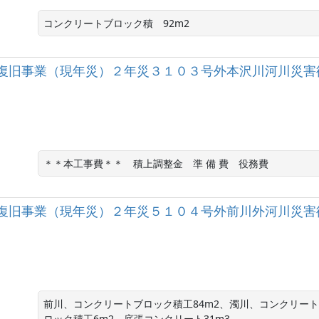
コンクリートブロック積　92m2
復旧事業（現年災）２年災３１０３号外本沢川河川災害
＊＊本工事費＊＊　積上調整金　準 備 費　役務費
復旧事業（現年災）２年災５１０４号外前川外河川災害
前川、コンクリートブロック積工84m2、濁川、コンクリート
ロック積工6m2、底張コンクリート31m3