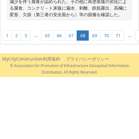
減少を伴う腐食が認められた。その他に再塗装後の劣化によ
る腐食、コンクリ－ト床版に漏水、剥離、鉄筋露出、高欄に
変形、欠損（第三者の安全面から）等の損傷を確認した。
…
…
1
2
3
65
66
67
68
69
70
71
MyCityConstruction利用規約
プライバシーポリシー
© Association for Promotion of Infrastructure Geospatial Information
Distribution. All Rights Reserved.