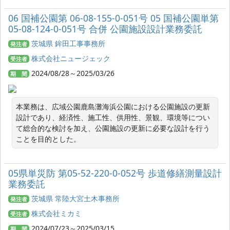
06 国補公園第 06-08-155-0-051号 05 国補公園単第
05-08-124-0-051号 合併 公園施設設計業務委託
茨城県 鉾田工事事務所
発注者
株式会社ニュージェック
受注者
2024/08/28～2025/03/26
期 間
本業務は、広域公園鹿島灘海浜公園における公園施設の更新
設計であり、経済性、施工性、供用性、景観、環境等につい
て総合的な検討を加え、公園施設の更新に必要な設計を行う
ことを目的とした。
05県単災防 第05-52-220-0-052号 歩道修繕測量設計
業務委託
茨城県 常陸大宮土木事務所
発注者
株式会社ミカミ
受注者
2024/07/23～2025/03/15
期 間