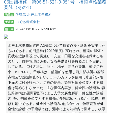
06国補橋修 第06-51-521-0-051号 橋梁点検業務
委託（その1）
茨城県 水戸土木事務所
発注者
いであ株式会社
受注者
2024/08/10～2025/03/15
期 間
水戸土木事務所管内の5橋について橋梁点検・診断を実施した
ものである。前回点検は2019年度に実施され、橋梁の損傷・
変状を近接目視にて実施し、安全・円滑な交通を確保するも
のとし、維持管理に必要となる基礎資料を得ることを目的と
している。点検方法は、地上、梯子、高所作業車、橋梁点検
車（BT-200）、千歳橋は一部船舶を使用し河川部橋脚の基部
点検及び洗掘調査を行い、ポールカメラを使用し歩道部床版
下面の点検を行った。点検の結果、緊急対応を必要とする損
傷は認められなかった。主な損傷内容は、健全性の診断3の諏
訪跨線橋は湿潤環境下による支承の腐食膨張（健全性の診断
3）等、補修を必要とする損傷が多数認められるが、現在、補
修対応中である。健全性の診断2の他4橋の内、伸縮装置が健
全性の診断3の千歳橋では、漏水により箱桁内で滞水し、板厚