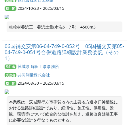
受注者
2024/10/23～2025/03/15
期 間
粗粒材養浜工　養浜土量(水洗6・7号)　4500m3
06国補交安第06-04-749-0-052号 05国補交安第05-
04-749-0-051号合併道路詳細設計業務委託（その
1）
茨城県 鉾田工事事務所
発注者
共同測量株式会社
受注者
2024/08/30～2025/03/15
期 間
本業務は、茨城県行方市手賀地内の主要地方道水戸神栖線に
おける道路詳細設計であり、経済性、施工性、供用性、景
観、環境等について総合的な検討を加え、道路改良舗装工事
に必要な設計を行なうものとする。