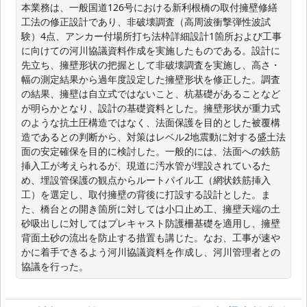
本業務は、一般国道126号における新利根橋の取付擁壁修繕
工法の修正設計であり、非破壊調査（高周波衝撃弾性波試
験）4点、アンカー付場所打ち法枠詳細設計1箇所および工事
に向けての河川協議資料作成を実施したものである。設計に
先立ち、擁壁形状の把握として非破壊調査を実施し、高さ・
幅の測定結果から過年度設定した擁壁形状を修正した。調査
の結果、擁壁は自立式ではないこと、杭基礎があることなど
が明らかとなり、設計の基礎資料とした。擁壁形状が重力式
のような抗土圧構造ではなく、法面保護を目的とした被覆構
造であるとの判断から、対策はレベル2地震動に対する盛土法
面の安定確保を目的に検討した。一般的には、法面への鉄筋
挿入工が考えられるが、現道に汚水管が埋設されているた
め、埋設管保護の観点からルートパイル工（網状鉄筋挿入
工）を選定し、取付擁壁の背後に打設する設計とした。ま
た、橋台との開き箇所に対しては小口止め工、擁壁天端の土
砂吸出しに対してはプレキャスト防護柵基礎を適用し、擁壁
背面土砂の流出を防止する措置も講じた。なお、工事が速や
かに着手できるよう河川協議資料を作成し、河川管理者との
協議を行った。