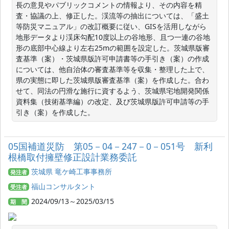
長の意見やパブリックコメントの情報より、その内容を精
査・協議の上、修正した。渓流等の抽出については、「盛土
等防災マニュアル」の改訂概要に従い、GISを活用しながら
地形データより渓床勾配10度以上の谷地形、且つ一連の谷地
形の底部中心線より左右25mの範囲を設定した。茨城県版審
査基準（案）・茨城県版許可申請書等の手引き（案）の作成
については、他自治体の審査基準等を収集・整理した上で、
県の実態に即した茨城県版審査基準（案）を作成した。合わ
せて、同法の円滑な施行に資するよう、茨城県宅地開発関係
資料集（技術基準編）の改定、及び茨城県版許可申請等の手
引き（案）を作成した。
05国補道災防 第05－04－247－0－051号 新利
根橋取付擁壁修正設計業務委託
茨城県 竜ケ崎工事事務所
発注者
福山コンサルタント
受注者
2024/09/13～2025/03/15
期 間