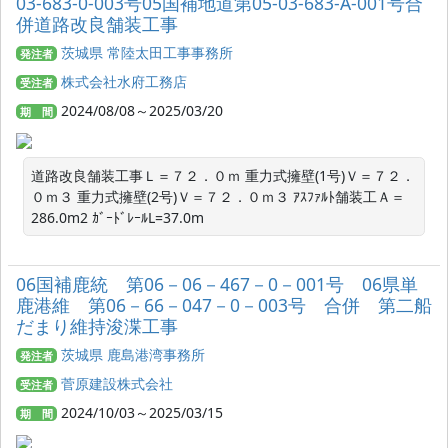
03-683-0-003号05国補地道第05-03-683-A-001号合
併道路改良舗装工事
茨城県 常陸太田工事事務所
発注者
株式会社水府工務店
受注者
2024/08/08～2025/03/20
期 間
道路改良舗装工事Ｌ＝７２．０ｍ 重力式擁壁(1号)Ｖ＝７２．
０ｍ３ 重力式擁壁(2号)Ｖ＝７２．０ｍ３ ｱｽﾌｧﾙﾄ舗装工Ａ＝
286.0m2 ｶﾞｰﾄﾞﾚｰﾙL=37.0m
06国補鹿統 第06－06－467－0－001号 06県単
鹿港維 第06－66－047－0－003号 合併 第二船
だまり維持浚渫工事
茨城県 鹿島港湾事務所
発注者
菅原建設株式会社
受注者
2024/10/03～2025/03/15
期 間