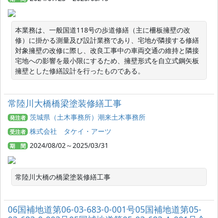
本業務は、一般国道118号の歩道修繕（主に柵板擁壁の改
修）に掛かる測量及び設計業務であり、宅地が隣接する修繕
対象擁壁の改修に際し、改良工事中の車両交通の維持と隣接
宅地への影響を最小限にするため、擁壁形式を自立式鋼矢板
擁壁とした修繕設計を行ったものである。
常陸川大橋橋梁塗装修繕工事
茨城県（土木事務所）潮来土木事務所
発注者
株式会社 タケイ・アーツ
受注者
2024/08/02～2025/03/31
期 間
常陸川大橋の橋梁塗装修繕工事
06国補地道第06-03-683-0-001号05国補地道第05-