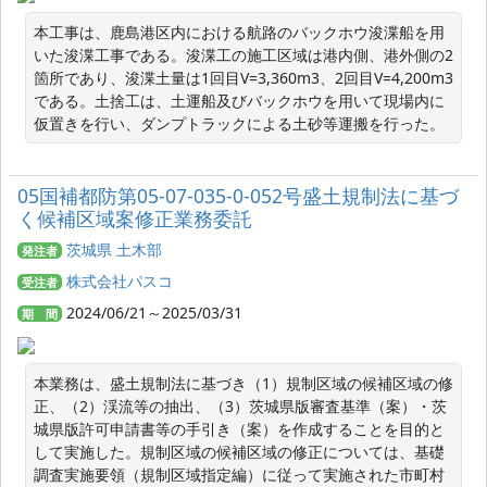
本工事は、鹿島港区内における航路のバックホウ浚渫船を用
いた浚渫工事である。浚渫工の施工区域は港内側、港外側の2
箇所であり、浚渫土量は1回目V=3,360m3、2回目V=4,200m3
である。土捨工は、土運船及びバックホウを用いて現場内に
仮置きを行い、ダンプトラックによる土砂等運搬を行った。
05国補都防第05-07-035-0-052号盛土規制法に基づ
く候補区域案修正業務委託
茨城県 土木部
発注者
株式会社パスコ
受注者
2024/06/21～2025/03/31
期 間
本業務は、盛土規制法に基づき（1）規制区域の候補区域の修
正、（2）渓流等の抽出、（3）茨城県版審査基準（案）・茨
城県版許可申請書等の手引き（案）を作成することを目的と
して実施した。規制区域の候補区域の修正については、基礎
調査実施要領（規制区域指定編）に従って実施された市町村