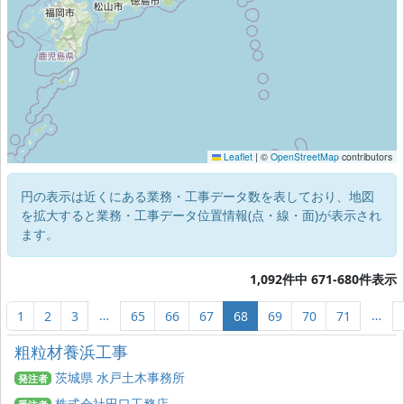
Leaflet
|
©
OpenStreetMap
contributors
円の表示は近くにある業務・工事データ数を表しており、地図
を拡大すると業務・工事データ位置情報(点・線・面)が表示され
ます。
1,092件中 671-680件表示
…
…
1
2
3
65
66
67
68
69
70
71
粗粒材養浜工事
茨城県 水戸土木事務所
発注者
株式会社田口工務店