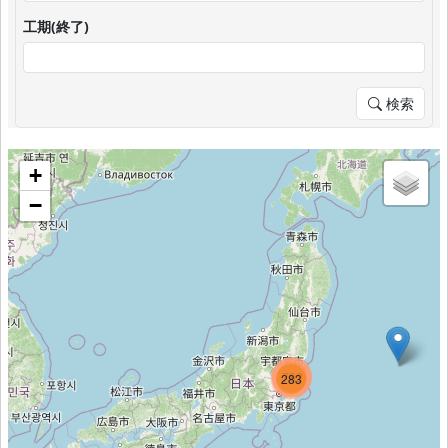
工期(終了)
検索
+
−
993
782
283