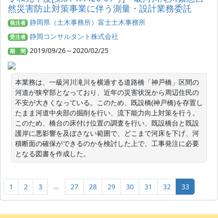
然災害防止対策事業に伴う測量・設計業務委託
静岡県（土木事務所）富士土木事務所
発注者
静岡コンサルタント株式会社
受注者
2019/09/26～2020/02/25
期 間
本業務は、一級河川滝川を横過する道路橋「神戸橋」区間の
河道が狭窄部となっており、近年の災害状況から周辺住民の
不安が大きくなっている。このため、既設橋(神戸橋)を存置し
たまま河道中央部の掘削を行い、流下能力向上対策を行う。
このため、橋台の床付け位置の調査を行い、既設橋台と既設
護岸に悪影響を及ぼさない範囲で、どこまで河床を下げ、河
積断面の確保ができるのかを検討した上で、工事発注に必要
となる図書を作成した。
…
1
2
3
27
28
29
30
31
32
33