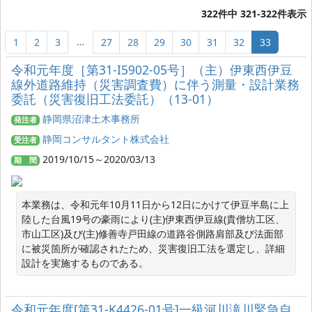
322件中 321-322件表示
…
1
2
3
27
28
29
30
31
32
33
令和元年度［第31-I5902-05号］（主）伊東西伊豆
線外道路維持（災害調査費）に伴う測量・設計業務
委託（災害復旧工法委託）（13-01）
静岡県沼津土木事務所
発注者
静岡コンサルタント株式会社
受注者
2019/10/15～2020/03/13
期 間
本業務は、令和元年10月11日から12日にかけて伊豆半島に上
陸した台風19号の豪雨により(主)伊東西伊豆線(貴僧坊工区、
市山工区)及び(主)修善寺戸田線の道路谷側路肩部及び法面部
に被災箇所が確認されたため、災害復旧工法を選定し、詳細
設計を実施するものである。
令和元年度[第31-K4426-01号]一級河川滝川緊急自