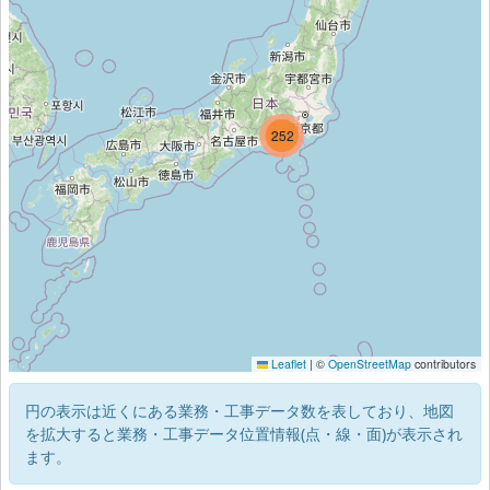
321
252
Leaflet
|
©
OpenStreetMap
contributors
円の表示は近くにある業務・工事データ数を表しており、地図
を拡大すると業務・工事データ位置情報(点・線・面)が表示され
ます。