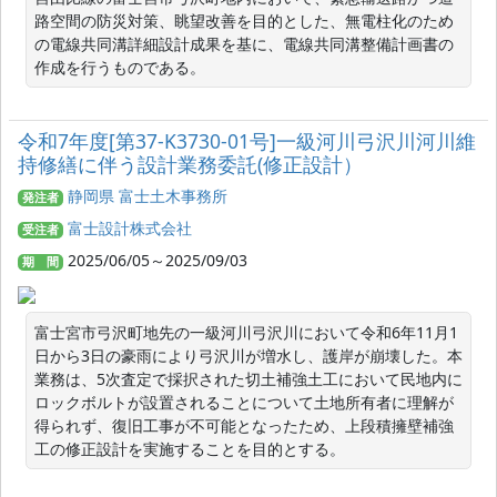
路空間の防災対策、眺望改善を目的とした、無電柱化のため
の電線共同溝詳細設計成果を基に、電線共同溝整備計画書の
作成を行うものである。
令和7年度[第37-K3730-01号]一級河川弓沢川河川維
持修繕に伴う設計業務委託(修正設計）
静岡県 富士土木事務所
発注者
富士設計株式会社
受注者
2025/06/05～2025/09/03
期 間
富士宮市弓沢町地先の一級河川弓沢川において令和6年11月1
日から3日の豪雨により弓沢川が増水し、護岸が崩壊した。本
業務は、5次査定で採択された切土補強土工において民地内に
ロックボルトが設置されることについて土地所有者に理解が
得られず、復旧工事が不可能となったため、上段積擁壁補強
工の修正設計を実施することを目的とする。