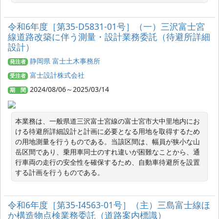
令和6年度［第35-D5831-01号］（一）三沢富士宮
線道路改築に伴う測量・設計業務委託（待避所詳細
設計）
静岡県 富士土木事務所
発注者
富士設計株式会社
受注者
2024/08/06～2025/03/14
期 間
本業務は、一般県道三沢富士宮線の富士宮市大中里地内にお
ける待避所詳細設計と計画に必要となる用地を取得するため
の用地測量を行うものである。当該区間は、幅員が狭小な山
岳区間であり、乗用車同士のすれ違いが困難なことから、通
行車両の走行の安全性を確保するため、自動車待避所を設置
する計画を行うものである。
令和6年度［第35‐I4563‐01号］（主）三島富士線ほ
か構造物点検業務委託（道路案内標識）