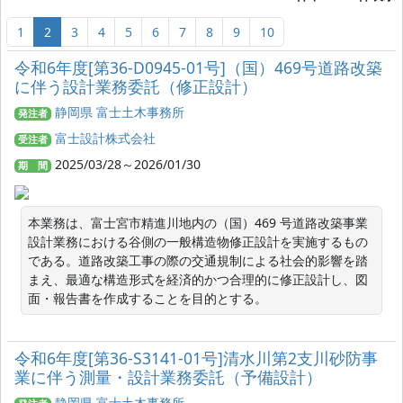
1
2
3
4
5
6
7
8
9
10
令和6年度[第36-D0945-01号]（国）469号道路改築
に伴う設計業務委託（修正設計）
静岡県 富士土木事務所
発注者
富士設計株式会社
受注者
2025/03/28～2026/01/30
期 間
本業務は、富士宮市精進川地内の（国）469 号道路改築事業
設計業務における谷側の一般構造物修正設計を実施するもの
である。道路改築工事の際の交通規制による社会的影響を踏
まえ、最適な構造形式を経済的かつ合理的に修正設計し、図
面・報告書を作成することを目的とする。
令和6年度[第36-S3141-01号]清水川第2支川砂防事
業に伴う測量・設計業務委託（予備設計）
静岡県 富士土木事務所