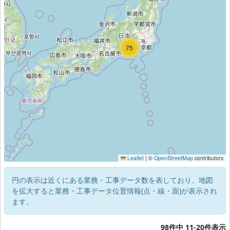
80
75
3
Leaflet
|
©
OpenStreetMap
contributors
円の表示は近くにある業務・工事データ数を表しており、地図
を拡大すると業務・工事データ位置情報(点・線・面)が表示され
ます。
98件中 11-20件表示