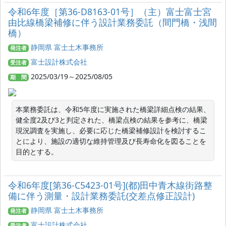
令和6年度［第36‐D8163‐01号］（主）富士富士宮
由比線橋梁補修に伴う設計業務委託（間門橋・浅間
橋）
静岡県 富士土木事務所
発注者
富士設計株式会社
受注者
2025/03/19～2025/08/05
期 間
本業務委託は、令和5年度に実施された橋梁詳細点検の結果、
健全度2及び3と判定された、橋梁点検の結果を参考に、橋梁
現況調査を実施し、必要に応じた橋梁補修設計を検討するこ
とにより、施設の適切な維持管理及び長寿命化を図ることを
目的とする。
令和6年度[第36-C5423-01号](都)田中青木線街路整
備に伴う測量・設計業務委託(交差点修正設計)
静岡県 富士土木事務所
発注者
富士設計株式会社
受注者