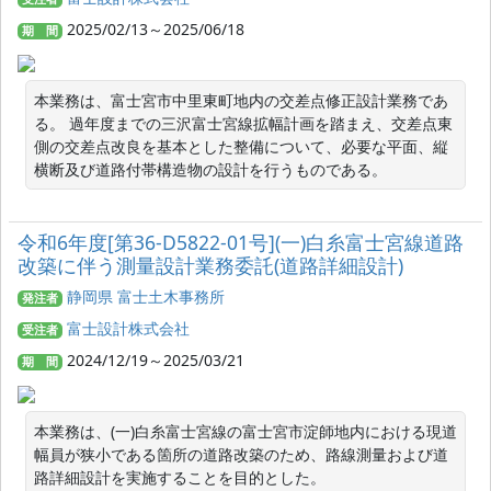
2025/02/13～2025/06/18
期 間
本業務は、富士宮市中里東町地内の交差点修正設計業務であ
る。 過年度までの三沢富士宮線拡幅計画を踏まえ、交差点東
側の交差点改良を基本とした整備について、必要な平面、縦
横断及び道路付帯構造物の設計を行うものである。
令和6年度[第36-D5822-01号](一)白糸富士宮線道路
改築に伴う測量設計業務委託(道路詳細設計)
静岡県 富士土木事務所
発注者
富士設計株式会社
受注者
2024/12/19～2025/03/21
期 間
本業務は、(一)白糸富士宮線の富士宮市淀師地内における現道
幅員が狭小である箇所の道路改築のため、路線測量および道
路詳細設計を実施することを目的とした。