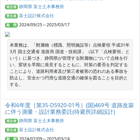
静岡県 富士土木事務所
発注者
富士設計株式会社
受注者
2024/09/25～2025/03/17
期 間
本業務は、「附属物（標識、照明施設等）点検要領 平成31年
3月 国土交通省 道路局 国道・技術課」（以下「点検要領」と
いう）に基づき、静岡県が管理する附属物について点検を行
い、変状を早期に発見するとともに、対策の要否を判定する
ことにより、道路利用者及び第三者被害の恐れのある事故を
防止し、安全かつ円滑な道路交通の確保を図ることを目的と
する。
令和6年度［第35-D5920-01号］(国)469号 道路改築
に伴う測量・設計業務委託(待避所詳細設計)
静岡県 富士土木事務所
発注者
富士設計株式会社
受注者
2024/07/09～2025/03/14
期 間