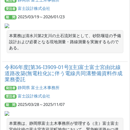
発注者
富士設計株式会社
受注者
2025/03/19～2026/01/23
期 間
本業務は清水川第2支川の土石流対策として、砂防堰堤の予備
設計および必要となる現地測量・路線測量を実施するもので
ある。
令和6年度[第36-I3909-01号](主)富士富士宮由比線
道路改築(無電柱化)に伴う電線共同溝整備資料作成
業務委託
静岡県 富士土木事務所
発注者
富士設計株式会社
受注者
2025/03/28～2025/11/07
期 間
本業務は、静岡県富士土木事務所が管理する（主）富士富士
宮由比線の富士宮市弓沢町地内において、緊急輸送路かつ道