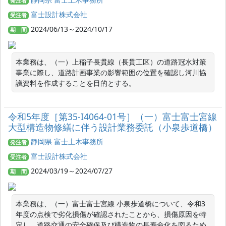
発注者
富士設計株式会社
受注者
2024/06/13～2024/10/17
期 間
本業務は、（一）上稲子長貫線（長貫工区）の道路冠水対策
事業に際し、道路計画事業の影響範囲の位置を確認し河川協
議資料を作成することを目的とする。
令和5年度［第35-I4064-01号］（一）富士富士宮線
大型構造物修繕に伴う設計業務委託（小泉歩道橋）
静岡県 富士土木事務所
発注者
富士設計株式会社
受注者
2024/03/19～2024/07/27
期 間
本業務は、（一）富士富士宮線 小泉歩道橋について、令和3
年度の点検で劣化損傷が確認されたことから、損傷原因を特
定し、道路交通の安全確保及び構造物の長寿命化を図るため