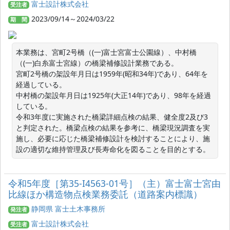
富士設計株式会社
受注者
2023/09/14～2024/03/22
期 間
本業務は、宮町2号橋（(一)富士宮富士公園線）、中村橋
（(一)白糸富士宮線）の橋梁補修設計業務である。

宮町2号橋の架設年月日は1959年(昭和34年)であり、64年を
経過している。

中村橋の架設年月日は1925年(大正14年)であり、98年を経過
している。

令和3年度に実施された橋梁詳細点検の結果、健全度2及び3
と判定された。橋梁点検の結果を参考に、橋梁現況調査を実
施し、必要に応じた橋梁補修設計を検討することにより、施
設の適切な維持管理及び長寿命化を図ることを目的とする。
令和5年度［第35-I4563-01号］（主）富士富士宮由
比線ほか構造物点検業務委託（道路案内標識）
静岡県 富士土木事務所
発注者
富士設計株式会社
受注者