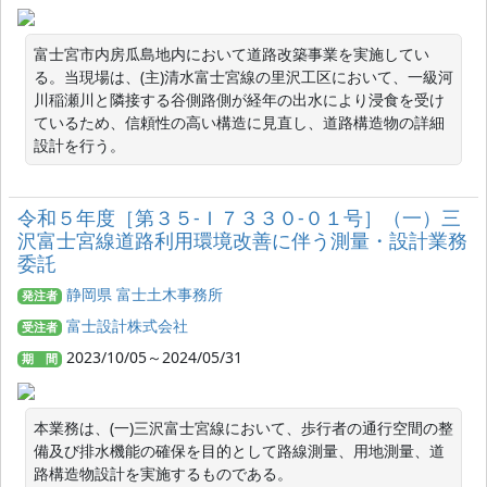
富士宮市内房瓜島地内において道路改築事業を実施してい
る。当現場は、(主)清水富士宮線の里沢工区において、一級河
川稲瀬川と隣接する谷側路側が経年の出水により浸食を受け
ているため、信頼性の高い構造に見直し、道路構造物の詳細
設計を行う。
令和５年度［第３５‐Ｉ７３３０‐０１号］（一）三
沢富士宮線道路利用環境改善に伴う測量・設計業務
委託
静岡県 富士土木事務所
発注者
富士設計株式会社
受注者
2023/10/05～2024/05/31
期 間
本業務は、(一)三沢富士宮線において、歩行者の通行空間の整
備及び排水機能の確保を目的として路線測量、用地測量、道
路構造物設計を実施するものである。