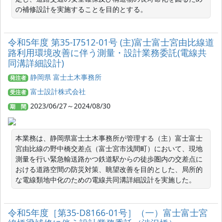
の補修設計を実施することを目的とする。
令和5年度 第35-I7512-01号 (主)富士富士宮由比線道
路利用環境改善に伴う測量・設計業務委託(電線共
同溝詳細設計)
静岡県 富士土木事務所
発注者
富士設計株式会社
受注者
2023/06/27～2024/08/30
期 間
本業務は、静岡県富士土木事務所が管理する（主）富士富士
宮由比線の野中橋交差点（富士宮市浅間町）において、現地
測量を行い緊急輸送路かつ鉄道駅からの徒歩圏内の交差点に
おける道路空間の防災対策、眺望改善を目的とした、局所的
な電線類地中化のための電線共同溝詳細設計を実施した。
令和5年度［第35‐D8166‐01号］（一）富士富士宮