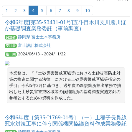
1
2
3
4
5
6
7
8
9
10
令和6年度[第35-S3431-01号]五斗目木川支川麓川ほ
か基礎調査業務委託（事前調査）
静岡県 富士土木事務所
発注者
富士設計株式会社
受注者
2024/06/13～2024/11/22
期 間
本業務は、『「土砂災害警戒区域等における土砂災害防止対
策の推進に関する法律」における土砂災害警戒区域等指定の
手引』令和5年3月に基づき、過年度の新規箇所抽出業務で抽
出した土砂災害警戒区域等の候補箇所の基礎調査実施方針の
参考とするための資料を作成した。
令和6年度［第35-I1769-01号］（一）上稲子長貫線
冠水対策工事に伴う関係機関協議資料作成業務委託
静岡県 富士土木事務所