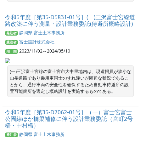
令和5年度［第35-D5831-01号］(一)三沢富士宮線道
路改築に伴う測量・設計業務委託(待避所概略設計)
静岡県 富士土木事務所
発注者
富士設計株式会社
受注者
2023/11/02～2024/05/10
期 間
(一)三沢富士宮線の富士宮市大中里地内は、現道幅員が狭小な
山岳道路であり乗用車同士のすれ違いが困難な状況であるこ
とから、通行車両の安全性を確保するため自動車待避所の設
置可能箇所を選定し概略設計を実施するものである。
令和5年度［第35-D7062-01号］（一）富士宮富士
公園線ほか橋梁補修に伴う設計業務委託（宮町2号
橋・中村橋）
静岡県 富士土木事務所
発注者