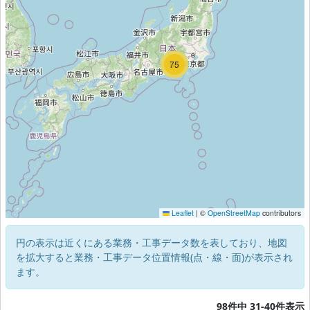
80
75
3
Leaflet
|
©
OpenStreetMap
contributors
円の表示は近くにある業務・工事データ数を表しており、地図
を拡大すると業務・工事データ位置情報(点・線・面)が表示され
ます。
98件中 31-40件表示