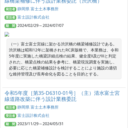
線橋梁補修に伴う設計業務委託（渋沢橋）
静岡県 富士土木事務所
発注者
富士設計株式会社
受注者
2024/02/29～2024/07/07
期 間
（一）富士富士宮線に架かる渋沢橋の橋梁補修設計である。
渋沢橋は昭和12年に架橋されたRC床版橋で、本業務は、令和
5年度に実施した橋梁詳細点検の結果、健全度Ⅱ及びⅢと判定
された、橋梁点検の結果を参考に、橋梁現況調査を実施し、
必要に応じた橋梁補修設計を検討することにより施設の適切
な維持管理及び長寿命化を図ることを目的とする。
令和5年度［第35‐D6310‐01号］（主）清水富士宮
線道路改築に伴う設計業務委託
静岡県 富士土木事務所
発注者
富士設計株式会社
受注者
2023/11/29～2024/05/31
期 間