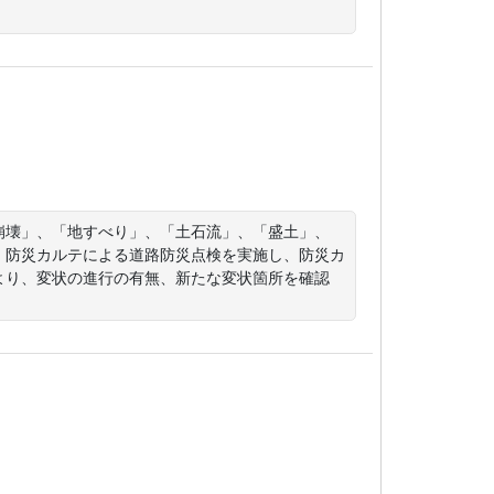
崩壊」、「地すべり」、「土石流」、「盛土」、
、防災カルテによる道路防災点検を実施し、防災カ
より、変状の進行の有無、新たな変状箇所を確認