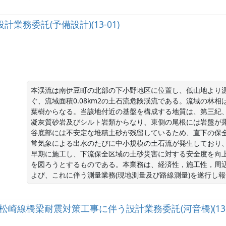
務委託(予備設計)(13-01)
本渓流は南伊豆町の北部の下小野地区に位置し、低山地より
ぐ、流域面積0.08km2の土石流危険渓流である。流域の林
葉樹からなる。当該地付近の基盤を構成する地質は、第三紀
凝灰質砂岩及びシルト岩類からなり、東側の尾根には岩盤が
谷底部には不安定な堆積土砂が残留しているため、直下の保
常気象による出水のたびに中小規模の土石流が発生しており
早期に施工し、下流保全区域の土砂災害に対する安全度を向
を図ろうとするものである。本業務は、経済性，施工性，周
よび、これに伴う測量業務(現地測量及び路線測量)を遂行し
)下田松崎線橋梁耐震対策工事に伴う設計業務委託(河音橋)(13-