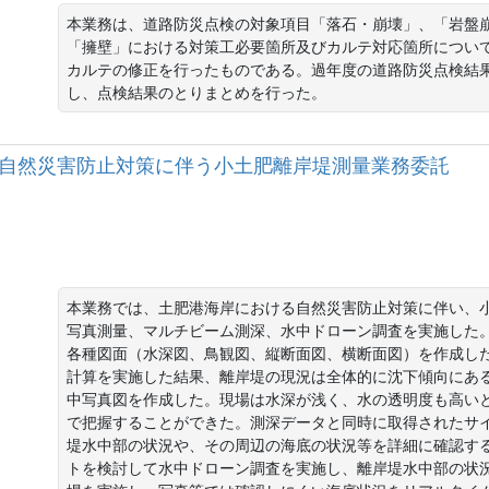
本業務は、道路防災点検の対象項目「落石・崩壊」、「岩盤
「擁壁」における対策工必要箇所及びカルテ対応箇所につい
カルテの修正を行ったものである。過年度の道路防災点検結
し、点検結果のとりまとめを行った。
肥港海岸自然災害防止対策に伴う小土肥離岸堤測量業務委託
本業務では、土肥港海岸における自然災害防止対策に伴い、小
写真測量、マルチビーム測深、水中ドローン調査を実施した
各種図面（水深図、鳥観図、縦断面図、横断面図）を作成し
計算を実施した結果、離岸堤の現況は全体的に沈下傾向にある
中写真図を作成した。現場は水深が浅く、水の透明度も高い
で把握することができた。測深データと同時に取得されたサ
堤水中部の状況や、その周辺の海底の状況等を詳細に確認す
トを検討して水中ドローン調査を実施し、離岸堤水中部の状