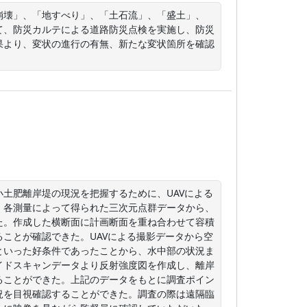
崩壊」、「地すべり」、「土石流」、「盛土」、
て、防災カルテによる道路防災点検を実施し、防災
果より、変状の進行の有無、新たな変状箇所を確認
土肥離岸堤の現況を把握するために、UAVによる
。各測量によって得られた三次元点群データから、
た。作成した横断面に計画断面を重ね合わせて容積
ことが確認できた。UAVによる撮影データから空
といった好条件であったことから、水中部の状況ま
イドスキャンデータより反射強度図を作成し、離岸
ることができた。上記のデータをもとに調査ポイン
況を目視確認することができた。調査の際は遠隔臨