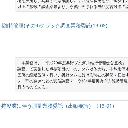
場を実施し、写真等では確認しにくい海底状況をリアルタイ
以上の複数の調査結果より、今後計画される自然災害対策の
河川維持管理(その9)クラック調査業務委託(13-08)
　本業務は、「平成29年度奥野ダム河川維持管理総合点検」
調査」で実施した点検項目の中の、ダム堤体天端、非常用洪
箇所の経過観測を行い、奥野ダムに於ける現在の状況を把握
ント部の開きなどの変位調査を「令和4年度奥野ダム維持管理（
行うものである。
田港維持浚渫に伴う測量業務委託（出動要請）（13-01）