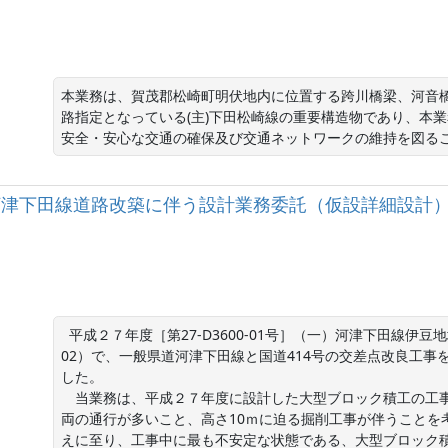
本業務は、賀茂郡松崎町明伏地内に位置する跨川橋梁、河音
路指定となっている(主)下田松崎線の重要構造物であり、本
安全・安心な交通の確保及び交通ネットワークの維持を図る
）河津下田線道路改築に伴う設計業務委託（仮設詳細設計）(13
  平成２７年度［第27-D3600-01号］（一）河津下田線伊豆地域振興対策道路整備事業に伴う設計業務委託（13-
02）で、一般県道河津下田線と国道414号の交差点改良工
した。　

　当業務は、平成２７年度に設計した大型ブロック積工の工
両の通行が多いこと、高さ10ｍに迫る掘削工事が伴うことを
えに至り、工事中に最も不安定な状態である、大型ブロック