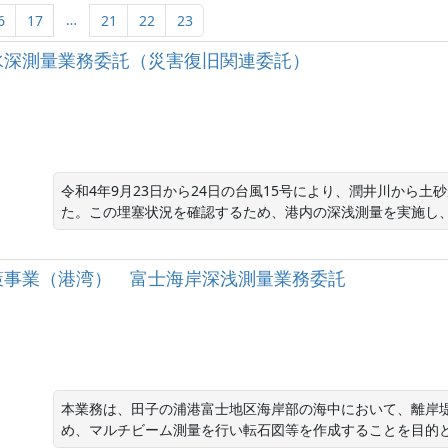
…
6
17
21
22
23
水深測量業務委託（災害復旧関連委託）
令和4年9月23日から24日の台風15号により、潤井川から
た。この埋塞状況を確認するため、港内の深浅測量を実施し
策事業（港湾） 富士海岸深浅測量業務委託
本業務は、田子の浦港富士地区海岸部の海中において、離岸
め、マルチビーム測量を行い転石図等を作成することを目的