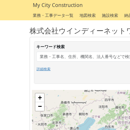
My City Construction
業務・工事データ一覧
地図検索
施設検索
納
株式会社ウインディーネット
キーワード検索
詳細検索
+
−