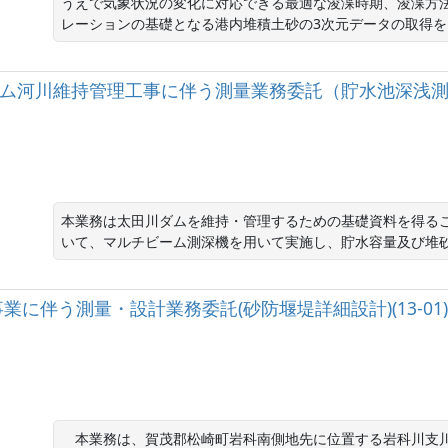
うえで気象状況の変化に対応できる最適な浚渫時期、浚渫方
レーションの基礎となる港内堆積土砂の3次元データの取得
田川ダム河川維持管理工事に伴う測量業務委託（貯水池深浅測量
本業務は太田川ダムを維持・管理するための基礎資料を得る
いて、マルチビーム測深機を用いて実施し、貯水容量及び堆
に伴う測量・設計業務委託(砂防堰堤詳細設計)(13-01)
　本業務は、賀茂郡松崎町岩科南側地先に位置する岩科川支