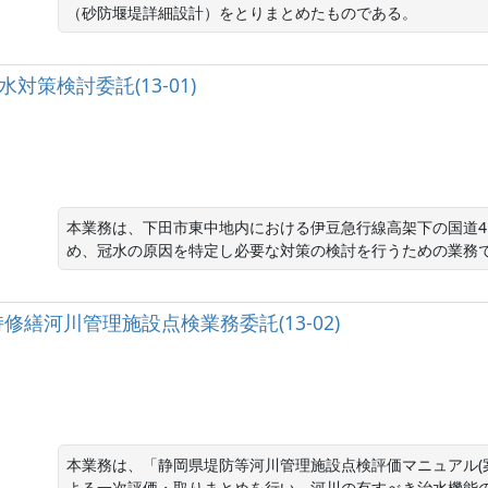
（砂防堰堤詳細設計）をとりまとめたものである。
対策検討委託(13-01)
本業務は、下田市東中地内における伊豆急行線高架下の国道4
め、冠水の原因を特定し必要な対策の検討を行うための業務
繕河川管理施設点検業務委託(13-02)
本業務は、「静岡県堤防等河川管理施設点検評価マニュアル(案)
よる一次評価・取りまとめを行い、河川の有すべき治水機能