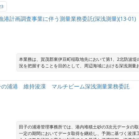
23
港漁港計画調査事業に伴う測量業務委託(深浅測量)(13-01)
本業務は、賀茂郡東伊豆町稲取地先において第1、2北防波堤
況を把握することを目的として、周辺海域における深浅測量
〕 田子の浦港 維持浚渫 マルチビーム深浅測量業務委託
田子の浦港管理事務所では、港内堆積土砂の3次元データの
一定の期間においてデータ取得を継続し、予測に基づく浚渫