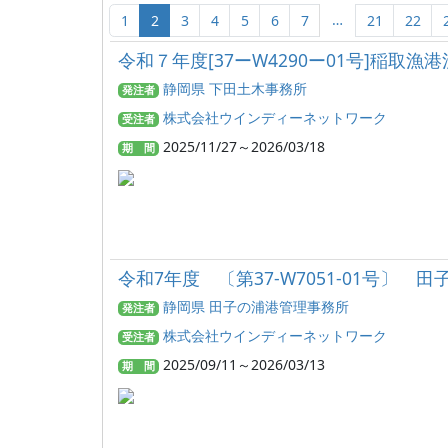
…
1
2
3
4
5
6
7
21
22
令和７年度[37ーW4290ー01号]稲取漁
静岡県 下田土木事務所
発注者
株式会社ウインディーネットワーク
受注者
2025/11/27～2026/03/18
期 間
令和7年度 〔第37-W7051-01号
静岡県 田子の浦港管理事務所
発注者
株式会社ウインディーネットワーク
受注者
2025/09/11～2026/03/13
期 間