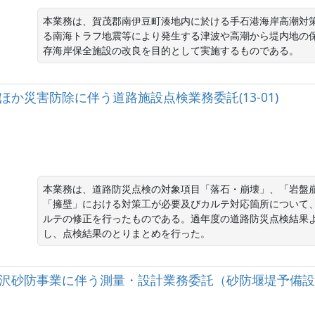
本業務は、賀茂郡南伊豆町湊地内に於ける手石港海岸高潮対
る南海トラフ地震等により発生する津波や高潮から堤内地の
存海岸保全施設の改良を目的として実施するものである。
35号ほか災害防除に伴う道路施設点検業務委託(13-01)
本業務は、道路防災点検の対象項目「落石・崩壊」、「岩盤
「擁壁」における対策工が必要及びカルテ対応箇所について
ルテの修正を行ったものである。過年度の道路防災点検結果
し、点検結果のとりまとめを行った。
寺北沢砂防事業に伴う測量・設計業務委託（砂防堰堤予備設計）