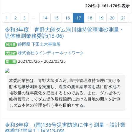
224件中 161-170件表示
…
1
2
3
14
15
16
17
18
19
20
21
令和3年度 青野大師ダム河川維持管理堆砂測量・
堤体観測業務委託(13-06)
静岡県 下田土木事務所
発注者
株式会社ウインディーネットワーク
受注者
2021/05/26～2022/03/25
期 間
本委託業務は、青野大師ダム河川維持管理維持管理に於ける
貯水池堆砂測量を実施し、過去の測量結果等を基に貯水池の
堆砂量の経年変化を把握するものである。また、ダム堤体の
維持管理としてダム堤体規程箇所に於ける目地の開きを計測
しダム本体の管理を行う事を目的とする。
令和3年度 (国)136号災害防除に伴う測量・設計業
務委託(雲見1工区)(13-09)