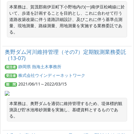
本業務は、賀茂郡南伊豆町下小野地内の(一)南伊豆松崎線に於
いて、歩道を計画することを目的とし、これに合わせて行う
道路改築改築に伴う道路詳細設計、及びこれに伴う基準点測
量、現地測量、路線測量、用地測量を実施する業務委託であ
る。
奥野ダム河川維持管理（その7）定期観測業務委託
（13-07)
静岡県 熱海土木事務所
発注者
株式会社ウインディーネットワーク
受注者
2021/06/11～2022/03/15
期 間
本業務は、奥野ダムを適切に維持管理するため、堤体標的観
測及び貯水池堆砂測量を実施し、基礎資料とするものであ
る。