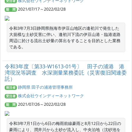
株式会社ウインディーネットワーク
受注者
2021/07/17～2022/02/28
期 間
令和3年7月3日静岡県熱海市伊豆山地区の逢初川で発生した
大規模な土砂災害に伴い、逢初川下流の伊豆山港・臨港道路
周辺に於ける流出土砂量の算出をすることを目的とした業務
である。
令和3年度〔第33-W1613-01号〕 田子の浦港 港
湾現況等調査 水深測量業務委託（災害復旧関連委
託）
静岡県 田子の浦港管理事務所
発注者
株式会社ウインディーネットワーク
受注者
2021/07/26～2022/02/28
期 間
令和3年7月1日から6日の梅雨前線豪雨と8月12日から22日の
豪雨により、潤井川から土砂が流入し、中央泊地（沈砂池を