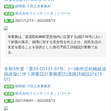
静岡県 下田土木事務所
発注者
株式会社ウインディーネットワーク
受注者
2021/12/15～2022/03/15
期 間
本業務は、賀茂郡松崎町雲見地内に位置する(国)136号におい
て斜面の落石、崩壊に対する安全性を向上させ、住民生活の
安定を図ることを目的とした落石予防工詳細設計業務であ
る。
令和3年度〔第33-D5151-01号〕(一)南伊豆松崎線道
路改築に伴う測量設計業務委託(道路詳細設計)(13-
01)
静岡県 下田土木事務所
発注者
株式会社ウインディーネットワーク
受注者
2021/09/01～2022/03/15
期 間