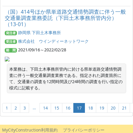
（国）414号ほか県単道路交通情勢調査に伴う一般
交通量調査業務委託（下田土木事務所管内分）
（13-01）
静岡県 下田土木事務所
発注者
株式会社 ウインディーネットワーク
受注者
2021/09/16～2022/02/28
期 間
本業務は、下田土木事務所管内に於ける県単道路交通情勢調
査に伴う一般交通量調査業務である。指定された調査箇所に
て、交通量の調査を12間時間及び24時間の調査を行い指定の
様式に記載する。
…
1
2
3
14
15
16
17
18
19
20
21
MyCityConstruction利用規約
プライバシーポリシー