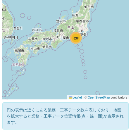
224
219
28
Leaflet
|
©
OpenStreetMap
contributors
円の表示は近くにある業務・工事データ数を表しており、地図
を拡大すると業務・工事データ位置情報(点・線・面)が表示され
ます。