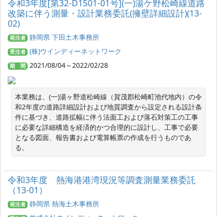
令和3年度[第32-D1501-01号](一)湯ケ野松崎線道路
改築に伴う測量・設計業務委託(擁壁詳細設計)(13-
02)
静岡県 下田土木事務所
発注者
(株)ウインディーネットワーク
受注者
2021/08/04～2022/02/28
期 間
本業務は、(一)湯ヶ野道松崎線（賀茂郡松崎町池代地内）の令
和2年度の道路詳細設計および地質調査から設定される設計条
件に基づき、道路拡幅に伴う法面工および落石対策工の工事
に必要な詳細構造を経済的かつ合理的に設計し、工事で必要
となる図面、報告書および電算帳票の作成を行うものであ
る。
令和3年度 熱海港港湾現況等調査測量業務委託
（13-01）
静岡県 熱海土木事務所
発注者