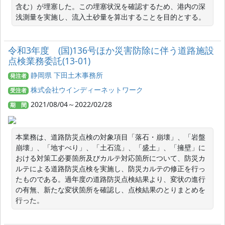
含む）が埋塞した。この埋塞状況を確認するため、港内の深
浅測量を実施し、流入土砂量を算出することを目的とする。
令和3年度 (国)136号ほか災害防除に伴う道路施設
点検業務委託(13-01)
静岡県 下田土木事務所
発注者
株式会社ウインディーネットワーク
受注者
2021/08/04～2022/02/28
期 間
本業務は、道路防災点検の対象項目「落石・崩壊」、「岩盤
崩壊」、「地すべり」、「土石流」、「盛土」、「擁壁」に
おける対策工必要箇所及びカルテ対応箇所について、防災カ
ルテによる道路防災点検を実施し、防災カルテの修正を行っ
たものである。過年度の道路防災点検結果より、変状の進行
の有無、新たな変状箇所を確認し、点検結果のとりまとめを
行った。