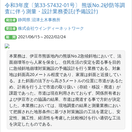
令和3年度〔第33-S7432-01号〕 熊坂No.2砂防等調
査に伴う測量・設計業務委託(予備設計)
静岡県 沼津土木事務所
発注者
株式会社ウインディーネットワーク
受注者
2021/06/15～2022/02/24
期 間
本業務は、伊豆市熊坂地内の熊坂No.2急傾斜地において、法
面崩壊等から人家を保全し、住民生活の安定を図る事を目的
に急傾斜地崩壊対策施設の予備設計を行う業務である。対象
地は斜面高20メートル程度であり、家屋は斜面と近接してい
る。また斜面の法下から高さ5メートルの位置に市道があるた
め、計画を行う上で市道の取り扱い（存続・移設・廃道）が
課題であった。市道は現在利用されておらず、関係所有者お
よび伊豆市との協議の結果、市道は廃道する事で方針が決定
した。本業務においては、現地調査の結果と測量業務におい
て把握された地形条件に基づき対策施設の工法を選定し、安
定性、施工性、経済性を考慮した比較検討を行い適切な工法
を決定したものである。