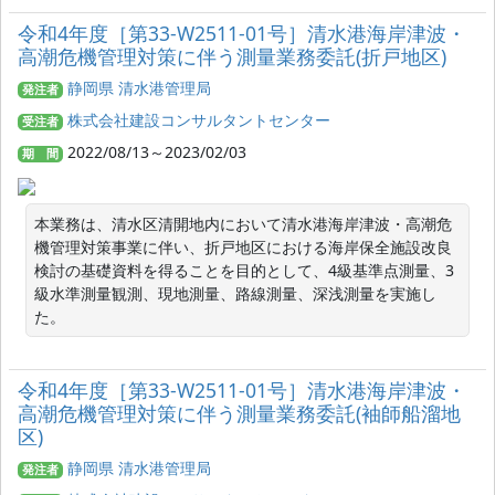
令和4年度［第33-W2511-01号］清水港海岸津波・
高潮危機管理対策に伴う測量業務委託(折戸地区)
静岡県 清水港管理局
発注者
株式会社建設コンサルタントセンター
受注者
2022/08/13～2023/02/03
期 間
本業務は、清水区清開地内において清水港海岸津波・高潮危
機管理対策事業に伴い、折戸地区における海岸保全施設改良
検討の基礎資料を得ることを目的として、4級基準点測量、3
級水準測量観測、現地測量、路線測量、深浅測量を実施し
た。
令和4年度［第33-W2511-01号］清水港海岸津波・
高潮危機管理対策に伴う測量業務委託(袖師船溜地
区)
静岡県 清水港管理局
発注者