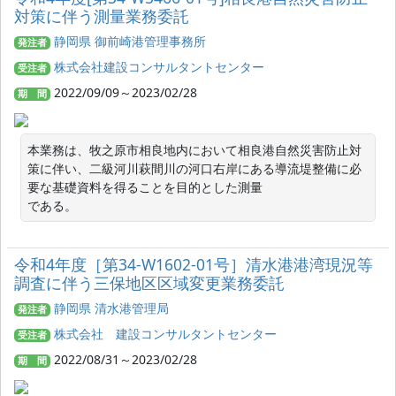
対策に伴う測量業務委託
静岡県 御前崎港管理事務所
発注者
株式会社建設コンサルタントセンター
受注者
2022/09/09～2023/02/28
期 間
本業務は、牧之原市相良地内において相良港自然災害防止対
策に伴い、二級河川萩間川の河口右岸にある導流堤整備に必
要な基礎資料を得ることを目的とした測量

である。
令和4年度［第34-W1602-01号］清水港港湾現況等
調査に伴う三保地区区域変更業務委託
静岡県 清水港管理局
発注者
株式会社 建設コンサルタントセンター
受注者
2022/08/31～2023/02/28
期 間