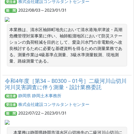
株式会社建設コンサルタントセンター
受注者
2022/08/03～2023/01/31
期 間
本業務は、清水区袖師町地先において清水港海岸津波・高潮
危機管理対策事業に伴い、袖師船溜地区において防災ステー
ションの負荷軽減を目的として、愛染川水門の非電動化へ改
良検討するために必要な基礎資料を得るための測量業務であ
る。測量作業は4級基準点測量、3級水準測量観測、現地測
量、路線測量である。
令和4年度［第34－B0300－01号］二級河川山切川
河川災害調査に伴う測量・設計業務委託
静岡県 静岡土木事務所
発注者
株式会社建設コンサルタントセンター
受注者
2022/07/22～2023/01/31
期 間
　本業務は静岡県静岡市清水区山切地先の二級河川山切川に