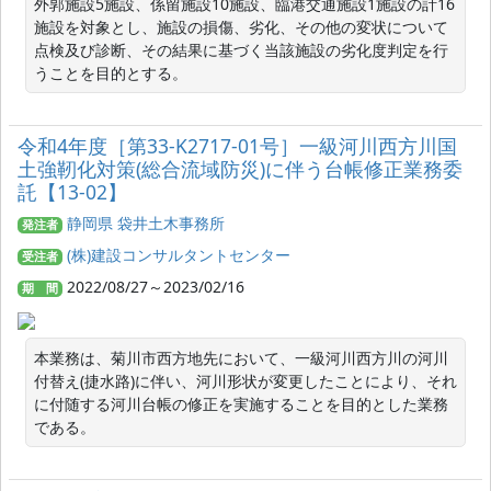
外郭施設5施設、係留施設10施設、臨港交通施設1施設の計16
施設を対象とし、施設の損傷、劣化、その他の変状について
点検及び診断、その結果に基づく当該施設の劣化度判定を行
うことを目的とする。
令和4年度［第33-K2717-01号］一級河川西方川国
土強靭化対策(総合流域防災)に伴う台帳修正業務委
託【13-02】
静岡県 袋井土木事務所
発注者
(株)建設コンサルタントセンター
受注者
2022/08/27～2023/02/16
期 間
本業務は、菊川市西方地先において、一級河川西方川の河川
付替え(捷水路)に伴い、河川形状が変更したことにより、それ
に付随する河川台帳の修正を実施することを目的とした業務
である。