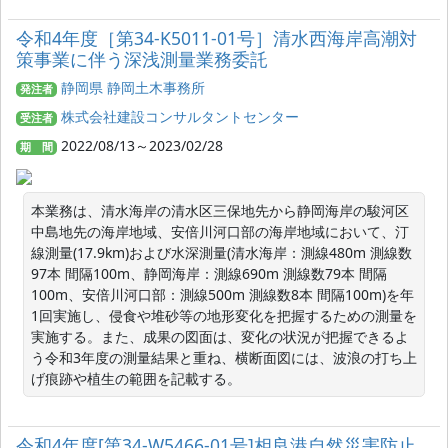
令和4年度［第34-K5011-01号］清水西海岸高潮対
策事業に伴う深浅測量業務委託
静岡県 静岡土木事務所
発注者
株式会社建設コンサルタントセンター
受注者
2022/08/13～2023/02/28
期 間
本業務は、清水海岸の清水区三保地先から静岡海岸の駿河区
中島地先の海岸地域、安倍川河口部の海岸地域において、汀
線測量(17.9km)および水深測量(清水海岸：測線480m 測線数
97本 間隔100m、静岡海岸：測線690m 測線数79本 間隔
100m、安倍川河口部：測線500m 測線数8本 間隔100m)を年
1回実施し、侵食や堆砂等の地形変化を把握するための測量を
実施する。また、成果の図面は、変化の状況が把握できるよ
う令和3年度の測量結果と重ね、横断面図には、波浪の打ち上
げ痕跡や植生の範囲を記載する。
令和4年度[第34-W5466-01号]相良港自然災害防止