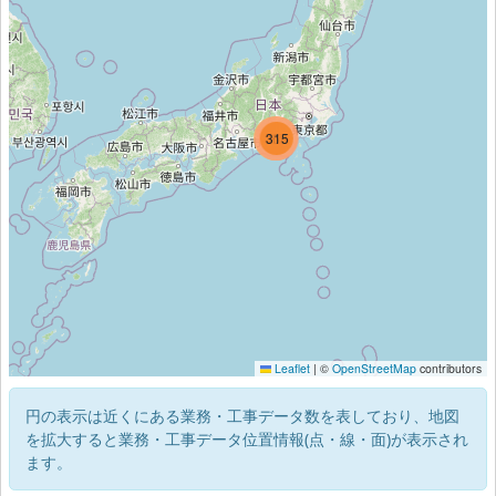
363
315
25
Leaflet
|
©
OpenStreetMap
contributors
円の表示は近くにある業務・工事データ数を表しており、地図
を拡大すると業務・工事データ位置情報(点・線・面)が表示され
ます。