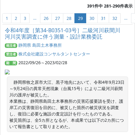
391件中 281-290件表示
…
…
1
2
3
26
27
28
29
30
31
32
令和4年度［第34‐B0351‐03号］二級河川萩間川
河川災害調査に伴う測量・設計業務委託
静岡県 島田土木事務所
発注者
株式会社建設コンサルタントセンター
受注者
2022/09/26～2023/02/28
期 間
　静岡県牧之原市大江、黒子地先において、令和4年9月23日
～9月24日の異常天然現象（台風15号）により二級河川萩間
川の護岸が被災した。

本業務は、静岡県島田土木事務所の災害応援要請を受け、護
岸工の災害復旧を目的に、被災した箇所の被災状況を調査
し、復旧に必要な施設の査定設計を行ったものである。

被災箇所は、全5カ所となるが、本成果では以下の2カ所につ
いて報告書として取りまとめた。