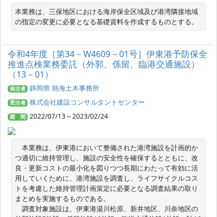
本業務は、三保地区における海岸保全区域及び港湾隣接地域
の指定の変更に必要となる基礎資料を作成するものとする。
令和4年度［第34－W4609－01号］伊東港予防保全
推進点検業務委託（外郭、係留、臨港交通施設）
（13－01）
静岡県 熱海土木事務所
発注者
株式会社建設コンサルタントセンター
受注者
2022/07/13～2023/02/24
期 間
　本業務は、伊東港において整備された港湾施設を計画的か
つ適切に維持管理し、施設の安全性を確保するとともに、改
良・更新コストの最小化を図りつつ長期にわたって有効に活
用していくために、港湾施設を調査し、ライフサイクルコス
トを考慮した維持管理計画策定に必要となる調査結果の取り
まとめを実施するものである。

　調査対象施設は、伊東港湯川松原、新井地区、川奈地区の