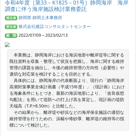
令和4年度［第33－K1825－01号］静岡海岸 海岸
調査に伴う海岸施設検討業務委託
静岡県 静岡土木事務所
発注者
株式会社建設コンサルタントセンター
受注者
2022/07/09～2023/02/13
期 間
　本業務は、静岡海岸における海浜地形や離岸堤等に関する
既往資料を収集・整理して状況を把握し、海岸に関する維持
管理の課題を抽出し、今後の維持管理の方向性（必要性）や
適切な対応策を検討することを目的とする。

　具体的には、静岡海岸の代表断面より、現行の「静岡海岸
高潮対策事業全体計画書（平成15年度）」（現計画）におけ
る海象条件にもとづき、最新の海浜地形により、「改良仮想
勾配法」を用いて堤防への打上げ高を算定し、現計画の堤防
天端高（T.P.+8.50m）と比較した。

　その結果から、離岸堤や砂浜などの海岸保全施設の適切な
維持管理を行うための、浜幅や堆砂厚、離岸堤の維持等の指
標について検討した。