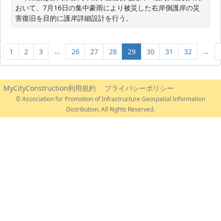
おいて、7月16日の集中豪雨により被災した右岸側護岸の災
害復旧を目的に護岸詳細設計を行う。
…
…
1
2
3
26
27
28
29
30
31
32
MyCityConstruction利用規約
プライバシーポリシー
© Association for Promotion of Infrastructure Geospatial Information
Distribution. All Rights Reserved.